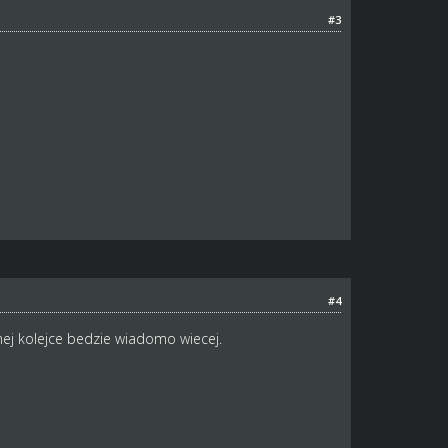
#3
#4
nej kolejce bedzie wiadomo wiecej.