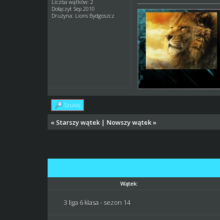
Liczba wątków: 2
Dołączył: Sep 2010
Drużyna: Lions Bydgoszcz
Szukaj
«
Starszy wątek
|
Nowszy wątek
»
Wątek:
3 liga 6 klasa - sezon 14