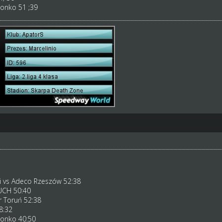
zonko 51 ;39
i vs Adeco Rzeszów 52:38
UCH 50:40
r Toruń 52:38
8:32
zonko 40:50