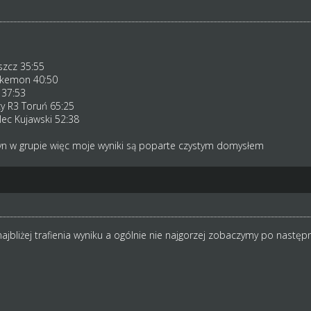
szcz 35:55
okemon 40:50
 37:53
y R3 Toruń 65:25
ec Kujawski 52:38
żyn w grupie więc moje wyniki są poparte czystym domysłem
bliżej trafienia wyniku a ogólnie nie najgorzej zobaczymy po następ