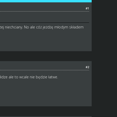
#1
czej niechciany. No ale cóż jeżdżę młodym składem
#2
dze ale to wcale nie będzie łatwe.