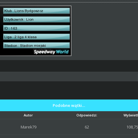
Podobne wątki…
Autor
Odpowiedzi:
Wyświetl
Marek79
62
108,7