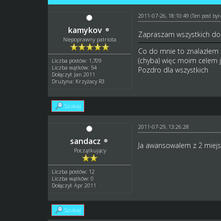
2011-07-26, 18:10:49
(Ten post by
kamykov
Zapraszam wszystkich do
Niepoprawny patriota
Co do mnie to znalazłem s
(chyba) więc moim celem j
Liczba postów: 1,709
Liczba wątków: 54
Pozdro dla wszystkich
Dołączył: Jan 2011
Drużyna: Krzyżacy R3
Szukaj
2011-07-29, 13:26:28
sandacz
Ja awansowalem z 2 miejsc
Początkujący
Liczba postów: 12
Liczba wątków: 0
Dołączył: Apr 2011
Szukaj