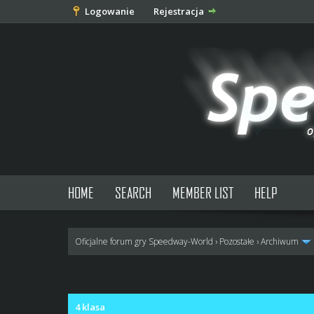
Logowanie
Rejestracja
HOME
SEARCH
MEMBER LIST
HELP
Oficjalne forum gry Speedway-World
›
Pozostałe
›
Archiwum
0 głosów - średnia: 0
1
2
3
4
5
4 klasa