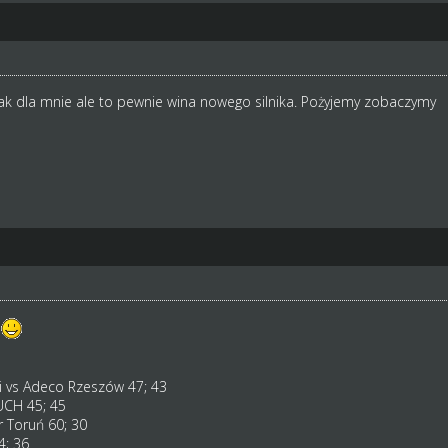
ak dla mnie ale to pewnie wina nowego silnika. Pożyjemy zobaczymy
e
i vs Adeco Rzeszów 47; 43
CH 45; 45
 Toruń 60; 30
4; 36