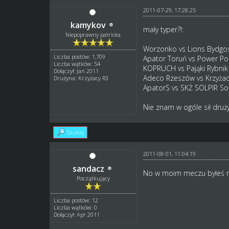
2011-07-29, 17:28:25
kamykov
mały typer?!:
Niepoprawny patriota
Worzonko vs Lions Bydgo
Liczba postów: 1,709
Apator Toruń vs Power P
Liczba wątków: 54
KOPRUCH vs Pająki Rybnik
Dołączył: Jan 2011
Adeco Rzeszów vs Krzyżac
Drużyna: Krzyżacy R3
ApatorS vs SKŻ SOLPIR Sol
Nie znam w ogóle sił dru
Szukaj
2011-08-01, 11:04:19
sandacz
No w moim meczu byłeś naj
Początkujący
Liczba postów: 12
Liczba wątków: 0
Dołączył: Apr 2011