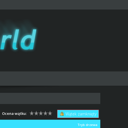
Ocena wątku:
Wątek zamknięty
Tryb drzewa