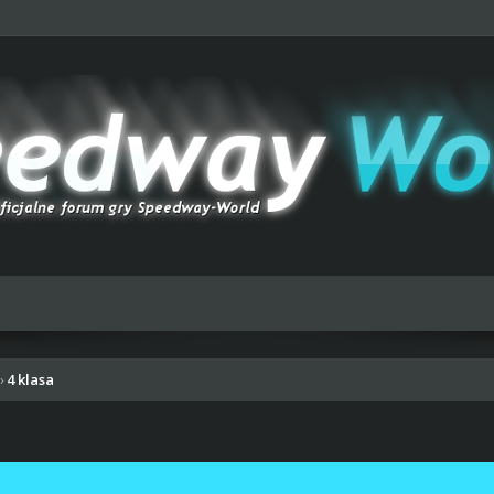
4 klasa
›