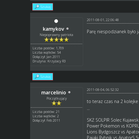
Szukaj
2011-08-01, 22:06:48
kamykov
Parę niespodzianek było j
Niepoprawny patriota
Liczba postów: 1,709
Liczba wątków: 54
Dołączył: Jan 2011
Drużyna: Krzyżacy R3
Szukaj
2011-08-04, 06:52:32
marcelinio
Początkujący
to teraz czas na 2 kolejk
...
Liczba postów: 21
Liczba wątków: 2
SKŻ SOLPIR Solec Kujawsk
Dołączył: Feb 2011
Power Pokemon vs KOPRU
Lions Bydgoszcz vs Apator
Pająki Rybnik vs ApatorS 5