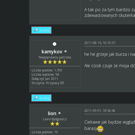
A tak po za tym bardzo za
zdewastowanych skuterka
Szukaj
2011-08-15, 10:10:57
kamykov
he he grzeje jak burza i n
Niepoprawny patriota
Ale cosik czuje że moja d
Liczba postów: 1,709
Liczba wątków: 54
Dołączył: Jan 2011
Drużyna: Krzyżacy R3
Szukaj
2011-09-01, 18:56:46
lion
Lions Bydgoszcz
Ciekawe jak będzie wygląd
baraży
Liczba postów: 10