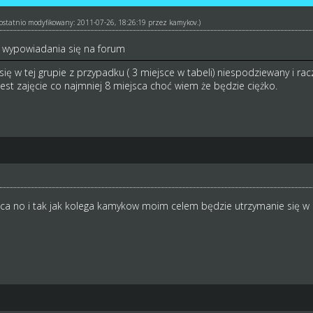
ł ostatnio modyfikowany: 2011-07-26, 18:26:19 przez
kamykov
.)
 wypowiadania się na forum
ię w tej grupie z przypadku ( 3 miejsce w tabeli) niespodziewany i ra
est zajęcie co najmniej 8 miejsca choć wiem że będzie ciężko.
a no i tak jak kolega kamykow moim celem będzie utrzymanie się w li