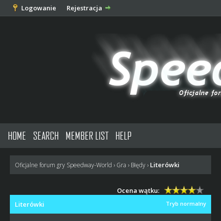
Logowanie
Rejestracja
HOME
SEARCH
MEMBER LIST
HELP
Literówki
Oficjalne forum gry Speedway-World
›
Gra
›
Błędy
›
Ocena wątku:
Literówki
Tryb normalny