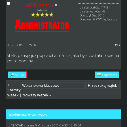
ADM_Henrik
Liczba postów: 1,742
Tutejszy
Liczba wątków: 42
Dołączył: Sep 2010
Drużyna: GRYFY Bydgoszcz
2012-07-08, 19:25:26
#17
Stefik pensję już poprawił a różnica jaka była została Tobie na
konto dodana.
Szukaj
Odpowiedz
«
Starszy
wątek
|
Nowszy wątek
»
Wiadomości w tym wątku
Literówki
- przez
GM_Kuba
- 2011-07-30, 12:10:54