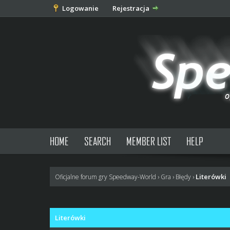
Logowanie
Rejestracja
HOME
SEARCH
MEMBER LIST
HELP
Literówki
Oficjalne forum gry Speedway-World
›
Gra
›
Błędy
›
1 głosów - średnia: 4
1
2
3
4
5
Literówki