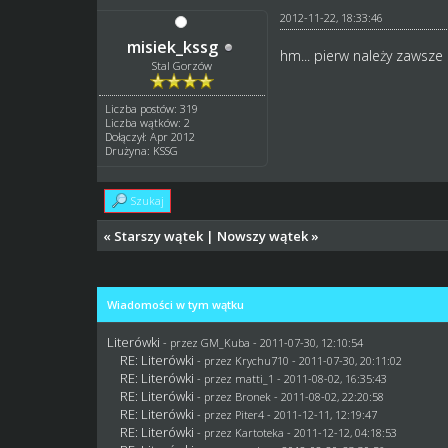
2012-11-22, 18:33:46
misiek_kssg
hm... pierw należy zawsze
Stal Gorzów
Liczba postów: 319
Liczba wątków: 2
Dołączył: Apr 2012
Drużyna: KSSG
Szukaj
«
Starszy wątek
|
Nowszy wątek
»
Wiadomości w tym wątku
Literówki
- przez
GM_Kuba
- 2011-07-30, 12:10:54
RE: Literówki
- przez
Krychu710
- 2011-07-30, 20:11:02
RE: Literówki
- przez
matti_1
- 2011-08-02, 16:35:43
RE: Literówki
- przez
Bronek
- 2011-08-02, 22:20:58
RE: Literówki
- przez
Piter4
- 2011-12-11, 12:19:47
RE: Literówki
- przez
Kartoteka
- 2011-12-12, 04:18:53