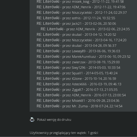
RE: Literówki
- przez
misiek_kssg
- 2012-11-22, 19:41:58
RE: Literówki
- przez
ADM_Henrik
- 2012-11-22, 19:47:06
RE: Literówki
- przez
Niszczycielski
- 2012-11-24, 02:29:37
RE: Literówki
- przez
sothis
- 2012-11-24, 10:32:55
RE: Literówki
- przez
Jack21
- 2013-02-06, 20:50:06
RE: Literówki
- przez
ADM_Henrik
- 2013-02-06, 23:24:35
RE: Literówki
- przez
skubal
- 2013-04-12, 14:20:52
RE: Literówki
- przez
Niszczycielski
- 2013-04-16, 17:24:20
RE: Literówki
- przez
skubal
- 2013-04-28, 09:56:37
RE: Literówki
- przez
Lewsey89
- 2013-06-06, 19:36:03
RE: Literówki
- przez MarekAureliusz - 2013-06-10, 09:23:52
RE: Literówki
- przez
zwierzax
- 2013-08-19, 15:29:00
RE: Literówki
- przez
Siwy1296
- 2014-05-03, 10:33:54
RE: Literówki
- przez
Squall1
- 2014-05-05, 15:40:24
RE: Literówki
- przez
IGIone
- 2015-10-14, 20:16:59
RE: Literówki
- przez
Asteck666
- 2016-03-19, 09:46:13
RE: Literówki
- przez
Zyga87
- 2016-07-13, 21:05:35
RE: Literówki
- przez
ADM_Henrik
- 2016-07-13, 23:00:54
RE: Literówki
- przez Misiek81 - 2016-09-28, 23:04:36
RE: Literówki
- przez
Mr. Zuma
- 2018-07-24, 22:14:54
Pokaż wersję do druku
Użytkownicy przeglądający ten wątek: 1 gości