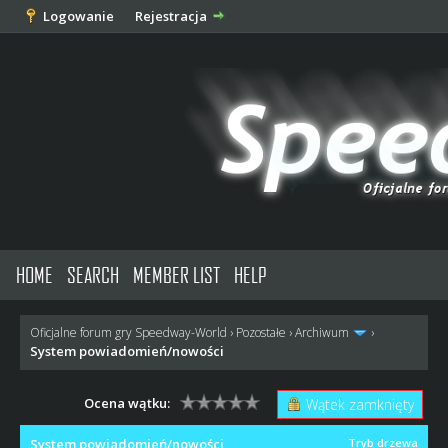
Logowanie
Rejestracja
HOME
SEARCH
MEMBER LIST
HELP
Oficjalne forum gry Speedway-World
›
Pozostałe
›
Archiwum
›
System powiadomień/nowości
Ocena wątku:
Wątek zamknięty
System powiadomień/nowości
Tryb drzewa