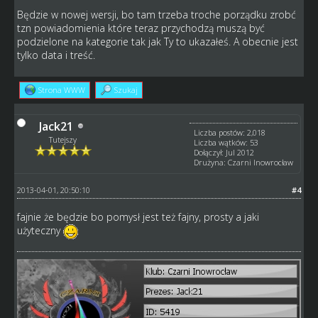
Będzie w nowej wersji, bo tam trzeba troche porządku zrobć
tzn powiadomienia które teraz przychodzą muszą być
podzielone na kategorie tak jak Ty to ukazałeś. A obecnie jest
tylko data i treść.
Strona WWW
Szukaj
Jack21
Liczba postów: 2,018
Tutejszy
Liczba wątków: 53
Dołączył: Jul 2012
Drużyna: Czarni Inowrocław
2013-04-01, 20:50:10
#4
fajnie że będzie bo pomysł jest też fajny, prosty a jaki
użyteczny