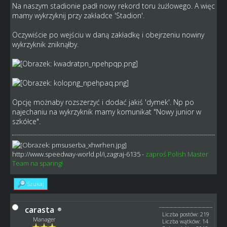
Na naszym stadionie padł nowy rekord toru żużlowego. A więc
mamy wykrzyknij przy zakładce 'Stadion'.
Oczywiście po wejściu w daną zakładkę i obejrzeniu nowiny
wykrzyknik zniknąłby.
Opcję możnaby rozszerzyć i dodać jakiś 'dymek'. Np po
najechaniu na wykrzyknik mamy komunikat "Nowy junior w
szkółce".
http://www.speedway-world.pl/i,zagraj-6135
-
zaproś Polish Master
Team na sparing!
Szukaj
carasta
Liczba postów: 219
Manager
Liczba wątków: 14