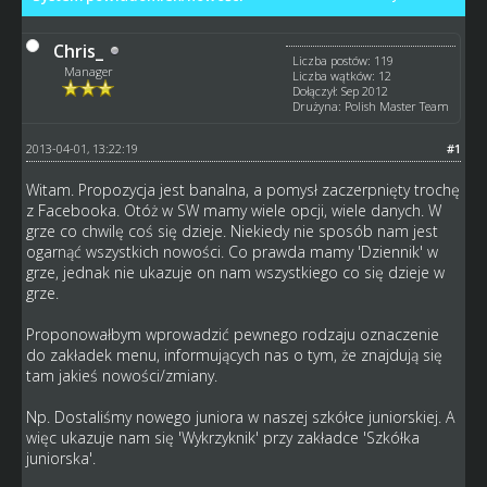
Chris_
Liczba postów: 119
Manager
Liczba wątków: 12
Dołączył: Sep 2012
Drużyna: Polish Master Team
2013-04-01, 13:22:19
#1
Witam. Propozycja jest banalna, a pomysł zaczerpnięty trochę
z Facebooka. Otóż w SW mamy wiele opcji, wiele danych. W
grze co chwilę coś się dzieje. Niekiedy nie sposób nam jest
ogarnąć wszystkich nowości. Co prawda mamy 'Dziennik' w
grze, jednak nie ukazuje on nam wszystkiego co się dzieje w
grze.
Proponowałbym wprowadzić pewnego rodzaju oznaczenie
do zakładek menu, informujących nas o tym, że znajdują się
tam jakieś nowości/zmiany.
Np. Dostaliśmy nowego juniora w naszej szkółce juniorskiej. A
więc ukazuje nam się 'Wykrzyknik' przy zakładce 'Szkółka
juniorska'.