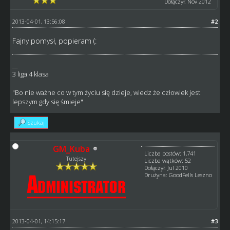
Dołączył: Nov 2012
2013-04-01, 13:56:08
#2
Fajny pomysł, popieram (:
__
3 liga 4 klasa
"Bo nie ważne co w tym życiu się dzieje, wiedz że człowiek jest
lepszym gdy się śmieje"
Szukaj
GM_Kuba
Liczba postów: 1,741
Tutejszy
Liczba wątków: 52
Dołączył: Jul 2010
Drużyna: GoodFells Leszno
2013-04-01, 14:15:17
#3