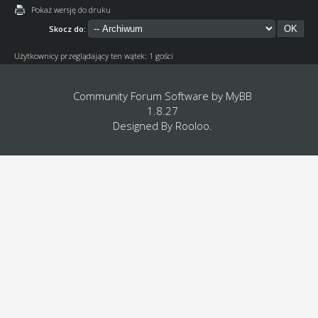
Pokaż wersję do druku
Skocz do:
Użytkownicy przeglądający ten wątek: 1 gości
Community Forum Software by
MyBB
1.8.27
Designed By
Rooloo
.