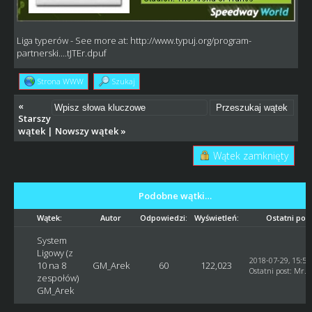
Liga typerów
- See more at:
http://www.typuj.org/program-
partnerski....tJTEr.dpuf
Strona WWW
Szukaj
«
Starszy
wątek
|
Nowszy wątek
»
Wątek zamknięty
Podobne wątki…
Wątek:
Autor
Odpowiedzi:
Wyświetleń:
Ostatni pos
System
Ligowy (z
2018-07-29, 15:55
10 na 8
GM_Arek
60
122,023
Ostatni post
:
Mr. 
zespołów)
GM_Arek