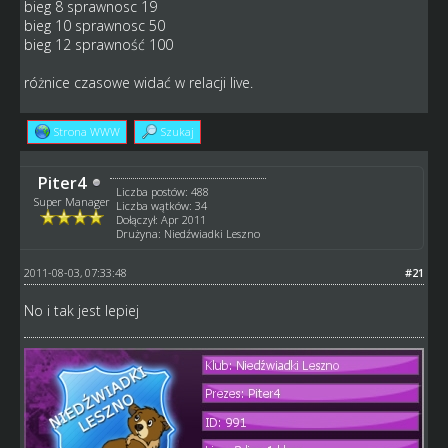
bieg 8 sprawnosc 19
bieg 10 sprawnosc 50
bieg 12 sprawność 100
różnice czasowe widać w relacji live.
Strona WWW
Szukaj
Piter4
Liczba postów: 488
Super Manager
Liczba wątków: 34
Dołączył: Apr 2011
Drużyna: Niedźwiadki Leszno
2011-08-03, 07:33:48
#21
No i tak jest lepiej