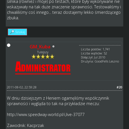
silnika (również i moje) po testach, które były wykonywane nie
wskazywały na tak duże znaczenie sprawności. Testowaliśmy i
chwaliliśmy coś innego... teraz dostajemy lekko śmierdzącego
zbuka.
Szukaj
GM_Kuba
Liczba postów: 1,741
Tutejszy
Liczba wątków: 52
Dołączył: Jul 2010
Drużyna: GoodFells Leszno
2011-08-02, 22:59:28
#20
W dniu dzisiejszym z Heniem ogarnęliśmy współczynnik
sprawności i wygląda to tak na przykładzie meczu:
http://www.speedway-world.pl/i,live-37077
Zawodnik: Kacprzak