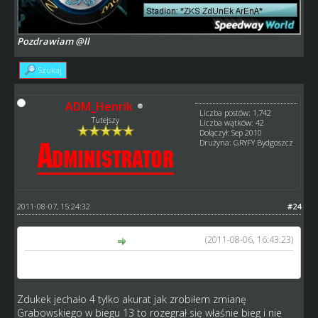
Pozdrawiam @ll
Szukaj
ADM_Henrik
Liczba postów: 1,742
Tutejszy
Liczba wątków: 42
Dołączył: Sep 2010
Drużyna: GRYFY Bydgoszcz
2011-08-07, 15:24:32
#24
(2011-08-06, 16:43:23)
Zdunek napisał(a):
a czemu w 13 biegu jechało 3?a nie 4
Zdukek jechało 4 tylko akurat jak zrobiłem zmianę
Grabowskiego w biegu 13 to rozegrał się właśnie bieg i nie