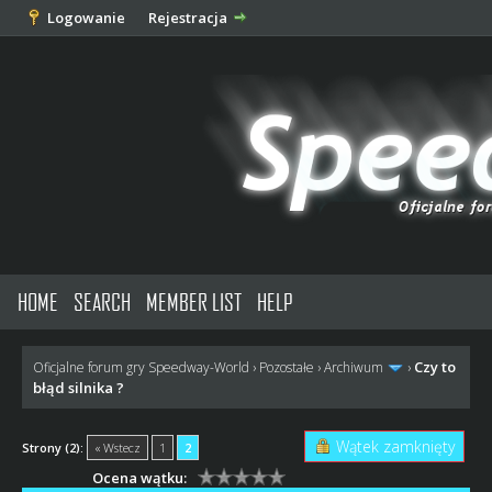
Logowanie
Rejestracja
HOME
SEARCH
MEMBER LIST
HELP
Czy to
Oficjalne forum gry Speedway-World
›
Pozostałe
›
Archiwum
›
błąd silnika ?
Wątek zamknięty
Strony (2):
« Wstecz
1
2
Ocena wątku: