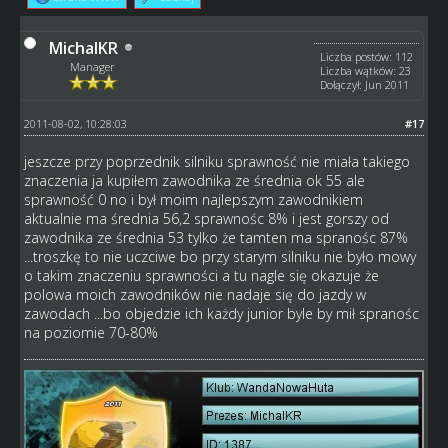
MichalKR
Liczba postów: 112
Manager
Liczba wątków: 23
Dołączył: Jun 2011
2011-08-02, 10:28:03
#17
jeszcze przy poprzednik silniku sprawność nie miała takiego
znaczenia ja kupiłem zawodnika ze średnia ok 55 ale
sprawność 0 no i był moim najlepszym zawodnikiem
aktualnie ma średnia 56,2 sprawnośc 8% i jest gorszy od
zawodnika ze średnia 53 tylko że tamten ma spranośc 87%
...troszkę to nie uczciwe bo przy starym silniku nie było mowy
o takim znaczeniu sprawności a tu nagle się okazuje że
polowa moich zawodników nie nadaje się do jazdy w
zawodach ...bo objedzie ich każdy junior byle by mił spranośc
na poziomie 70-80%