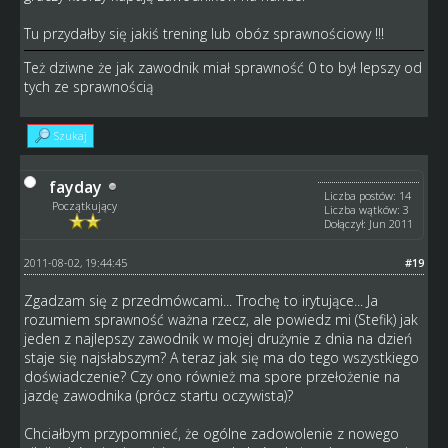
Tu przydałby się jakiś trening lub obóz sprawnościowy !!!
Też dziwne że jak zawodnik miał sprawność 0 to był lepszy od
tych ze sprawnością
Szukaj
fayday
Liczba postów: 14
Początkujący
Liczba wątków: 3
Dołączył: Jun 2011
2011-08-02, 19:44:45
#19
Zgadzam się z przedmówcami... Trochę to irytujące... Ja
rozumiem sprawność ważna rzecz, ale powiedz mi (Stefik) jak
jeden z najlepszy zawodnik w mojej drużynie z dnia na dzień
staje się najsłabszym? A teraz jak się ma do tego wszystkiego
doświadczenie? Czy ono również ma spore przełożenie na
jazdę zawodnika (prócz startu oczywista)?
Chciałbym przypomnieć, że ogólne zadowolenie z nowego