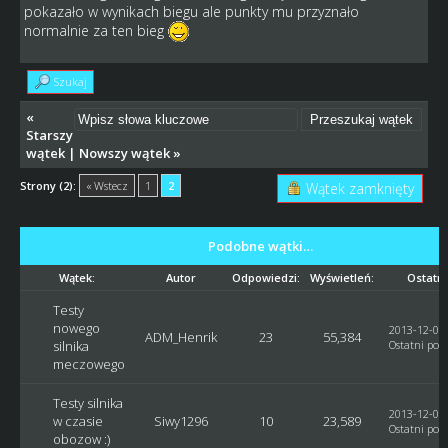
pokazało w wynikach biegu ale punkty mu przyznało
normalnie za ten bieg
Szukaj
«
Starszy
wątek
|
Nowszy wątek
»
Strony (2):
« Wstecz
1
2
Wątek zamknięty
Podobne wątki…
Wątek:
Autor
Odpowiedzi:
Wyświetleń:
Ostatni
Testy
nowego
2013-12-06,
ADM_Henrik
23
55,384
silnika
Ostatni post
meczowego
Testy silnika
2013-12-06,
w czasie
Siwy1296
10
23,589
Ostatni post
obozow :)