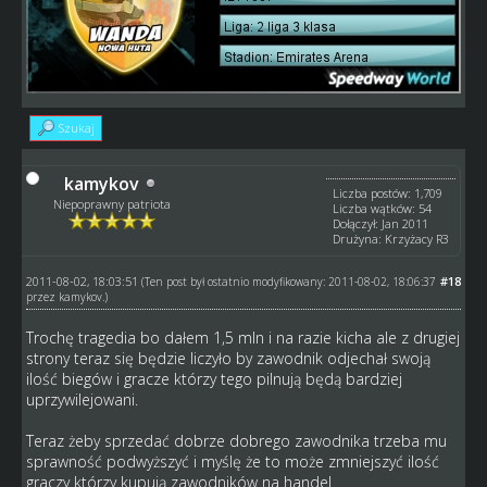
Szukaj
kamykov
Liczba postów: 1,709
Niepoprawny patriota
Liczba wątków: 54
Dołączył: Jan 2011
Drużyna: Krzyżacy R3
2011-08-02, 18:03:51
#18
(Ten post był ostatnio modyfikowany: 2011-08-02, 18:06:37
przez
kamykov
.)
Trochę tragedia bo dałem 1,5 mln i na razie kicha ale z drugiej
strony teraz się będzie liczyło by zawodnik odjechał swoją
ilość biegów i gracze którzy tego pilnują będą bardziej
uprzywilejowani.
Teraz żeby sprzedać dobrze dobrego zawodnika trzeba mu
sprawność podwyższyć i myślę że to może zmniejszyć ilość
graczy którzy kupują zawodników na handel