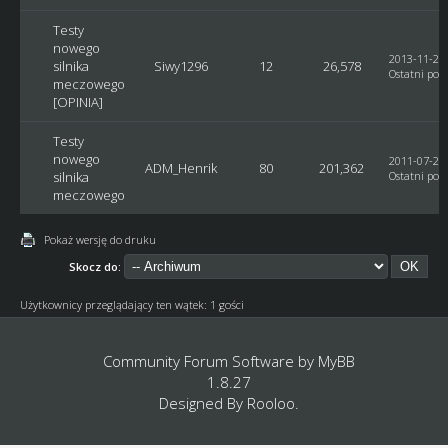
Testy
nowego
2013-11-20,
silnika
Siwy1296
12
26,578
Ostatni post
meczowego
[OPINIA]
Testy
nowego
2011-07-22,
ADM_Henrik
80
201,362
silnika
Ostatni post
meczowego
Pokaż wersję do druku
Skocz do:
Użytkownicy przeglądający ten wątek: 1 gości
Community Forum Software by
MyBB
1.8.27
Designed By
Rooloo
.