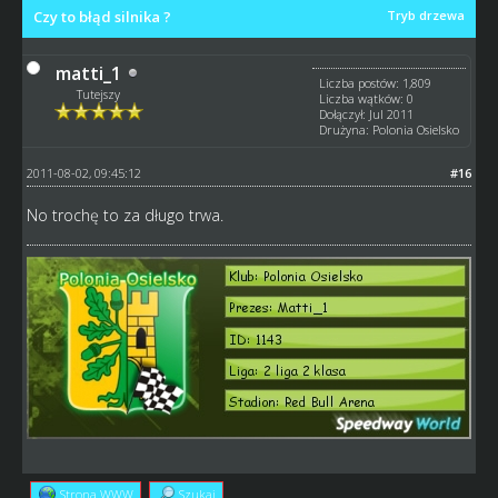
Czy to błąd silnika ?
Tryb drzewa
matti_1
Liczba postów: 1,809
Tutejszy
Liczba wątków: 0
Dołączył: Jul 2011
Drużyna: Polonia Osielsko
2011-08-02, 09:45:12
#16
No trochę to za długo trwa.
Strona WWW
Szukaj