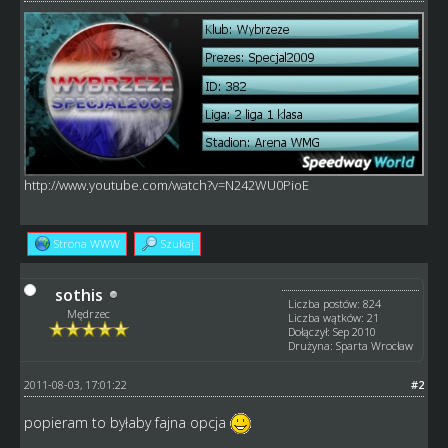
http://www.youtube.com/watch?v=N242WU0PioE
Strona WWW
Szukaj
sothis
Liczba postów: 824
Mędrzec
Liczba wątków: 21
Dołączył: Sep 2010
Drużyna: Sparta Wrocław
2011-08-03, 17:01:22
#2
popieram to byłaby fajna opcja