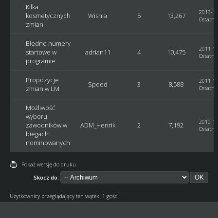
Kilka
2013-12
kosmetycznych
Wisnia
5
13,267
Ostatni 
zmian.
Błedne numery
2011-12
startowe w
adrian11
4
10,475
Ostatni 
programie
Propozycje
2011-11
Speed
3
8,588
zmian w LM
Ostatni 
Możliwość
wyboru
2010-11
zawodników w
ADM_Henrik
2
7,192
Ostatni 
biegach
nominowanych
Pokaż wersję do druku
Skocz do:
Użytkownicy przeglądający ten wątek: 1 gości