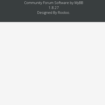
Community Forum Software by
MyBB
1.8.27
Designed By
Rooloo
.