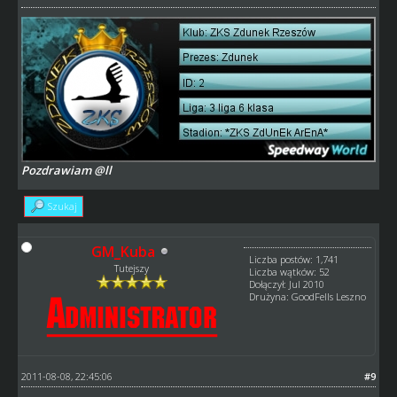
Pozdrawiam @ll
Szukaj
GM_Kuba
Liczba postów: 1,741
Tutejszy
Liczba wątków: 52
Dołączył: Jul 2010
Drużyna: GoodFells Leszno
2011-08-08, 22:45:06
#9