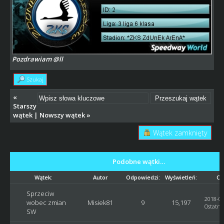
Pozdrawiam @ll
Szukaj
«
Starszy
wątek
|
Nowszy wątek
»
Wątek zamknięty
Podobne wątki…
Wątek:
Autor
Odpowiedzi:
Wyświetleń:
Os
Sprzeciw
2018-07
wobec zmian
Misiek81
9
15,197
Ostatni 
SW