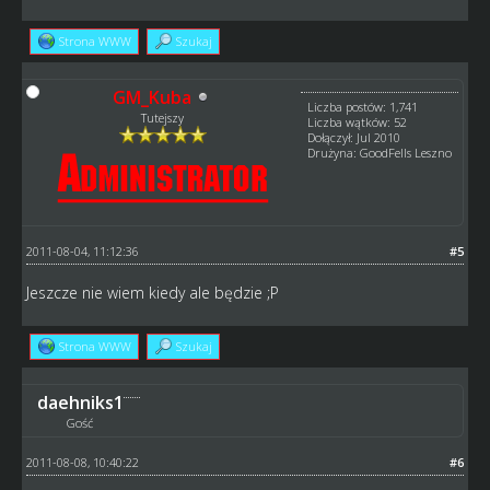
Strona WWW
Szukaj
GM_Kuba
Liczba postów: 1,741
Tutejszy
Liczba wątków: 52
Dołączył: Jul 2010
Drużyna: GoodFells Leszno
2011-08-04, 11:12:36
#5
Jeszcze nie wiem kiedy ale będzie ;P
Strona WWW
Szukaj
daehniks1
Gość
2011-08-08, 10:40:22
#6