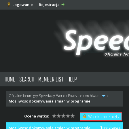
Logowanie
Rejestracja
HOME
SEARCH
MEMBER LIST
HELP
Oficjalne forum gry Speedway-World
›
Pozostałe
›
Archiwum
›
Mozliwosc dokonywania zmian w programie
Ocena wątku:
Wątek zamknięty
Mozliwosc dokonywania zmian w programie
Tryb drzewa