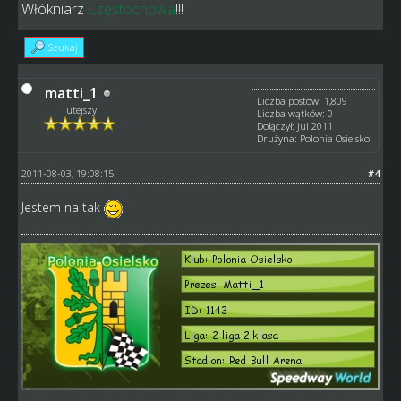
Włókniarz
Częstochowa
!!!
Szukaj
matti_1
Liczba postów: 1,809
Tutejszy
Liczba wątków: 0
Dołączył: Jul 2011
Drużyna: Polonia Osielsko
2011-08-03, 19:08:15
#4
Jestem na tak