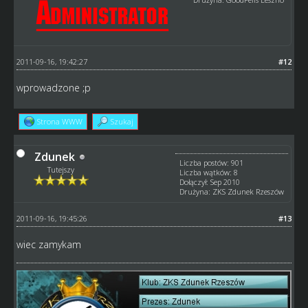
2011-09-16, 19:42:27
#12
wprowadzone ;p
Strona WWW
Szukaj
Zdunek
Liczba postów: 901
Tutejszy
Liczba wątków: 8
Dołączył: Sep 2010
Drużyna: ZKS Zdunek Rzeszów
2011-09-16, 19:45:26
#13
wiec zamykam