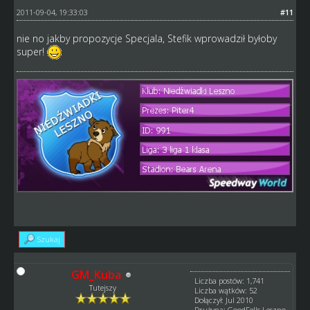
2011-09-04, 19:33:03
#11
nie no jakby propozycje Specjala, Stefik wprowadził byłoby
super!
Szukaj
GM_Kuba
Liczba postów: 1,741
Tutejszy
Liczba wątków: 52
Dołączył: Jul 2010
Drużyna: GoodFells Leszno