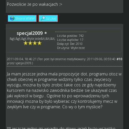
Pozwolicie że po wakacjach :>
Strona WWW
Szukaj
specjal2009
Liczba postów: 742
&gt;&gt;&gt;Wybrzeże&lt;&lt;&lt;
Liczba wątków: 17
Dołączył: Dec 2010
Drużyna: Wybrzeze
2011-09-04, 18:46:21
#10
(Ten post był ostatnio modyfikowany: 2011-09-06, 00:59:40
przez
specjal2009
.)
Ja mam jeszcze jedna mala propozycje dot. programu otoz w
chwili obecnej w programie widzimy tylko czas zwyciescy
wyscigu, mozna by bylo zrobic takie cos ze gdy najedziemy
kursorem na nazwisko zawodnika bedzie sie ukazywal czas
jaki wykrecil w biegu . Ogolnie to po wprowadzeniu tych
innowacji mozna by bylo wybierac czy kontrolujemy mecz w
zwyklym live czy w programie. Co wy o tym myslicie?
** jeszcze jedno mi wpadlo do glowy, jezeli by to wszystko