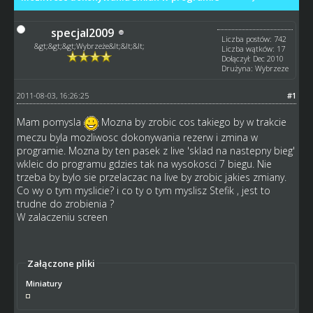
specjal2009
Liczba postów: 742
&gt;&gt;&gt;Wybrzeże&lt;&lt;&lt;
Liczba wątków: 17
Dołączył: Dec 2010
Drużyna: Wybrzeze
2011-08-03, 16:26:25
#1
Mam pomysla
Mozna by zrobic cos takiego by w trakcie
meczu byla mozliwosc dokonywania rezerw i zmina w
programie. Mozna by ten pasek z live 'sklad na nastepny bieg'
wkleic do programu gdzies tak na wysokosci 7 biegu. Nie
trzeba by bylo sie przelaczac na live by zrobic jakies zmiany.
Co wy o tym myslicie? i co ty o tym myslisz Stefik , jest to
trudne do zrobienia ?
W zalaczeniu screen
Załączone pliki
Miniatury