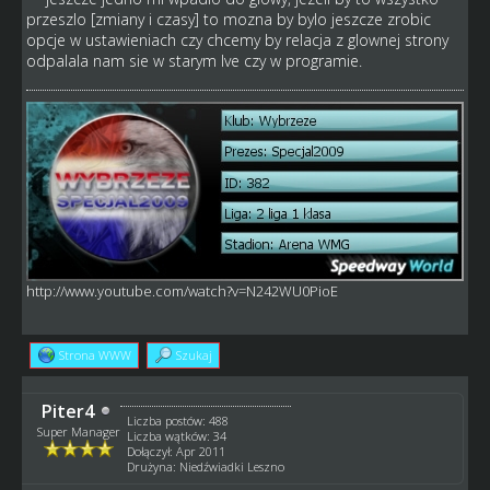
przeszlo [zmiany i czasy] to mozna by bylo jeszcze zrobic
opcje w ustawieniach czy chcemy by relacja z glownej strony
odpalala nam sie w starym lve czy w programie.
http://www.youtube.com/watch?v=N242WU0PioE
Strona WWW
Szukaj
Piter4
Liczba postów: 488
Super Manager
Liczba wątków: 34
Dołączył: Apr 2011
Drużyna: Niedźwiadki Leszno