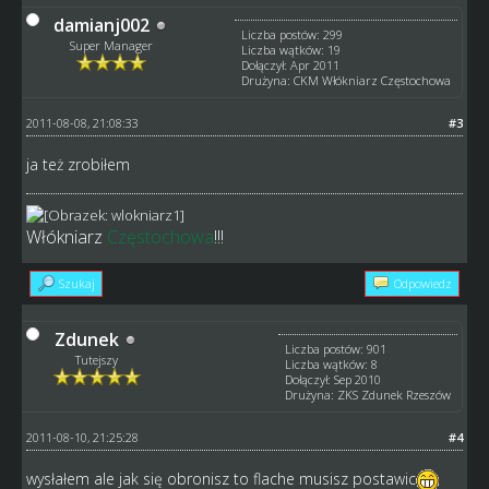
damianj002
Liczba postów: 299
Super Manager
Liczba wątków: 19
Dołączył: Apr 2011
Drużyna: CKM Włókniarz Częstochowa
2011-08-08, 21:08:33
#3
ja też zrobiłem
Włókniarz
Częstochowa
!!!
Szukaj
Odpowiedz
Zdunek
Liczba postów: 901
Tutejszy
Liczba wątków: 8
Dołączył: Sep 2010
Drużyna: ZKS Zdunek Rzeszów
2011-08-10, 21:25:28
#4
wysłałem ale jak się obronisz to flache musisz postawic