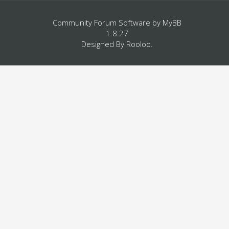
Community Forum Software by
MyBB
1.8.27
Designed By
Rooloo
.