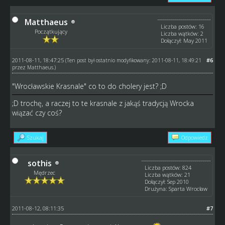
Matthaeus
Liczba postów: 16
Początkujący
Liczba wątków: 2
Dołączył: May 2011
2011-08-11, 18:47:25
#6
(Ten post był ostatnio modyfikowany: 2011-08-11, 18:49:21
przez
Matthaeus
.)
"Wrocławskie Krasnale" co to do cholery jest? ;D
;D trochę, a raczej to te krasnale z jakąś tradycją Wrocka
wiązać czy coś?
Szukaj
Odpowiedz
sothis
Liczba postów: 824
Mędrzec
Liczba wątków: 21
Dołączył: Sep 2010
Drużyna: Sparta Wrocław
2011-08-12, 08:11:35
#7