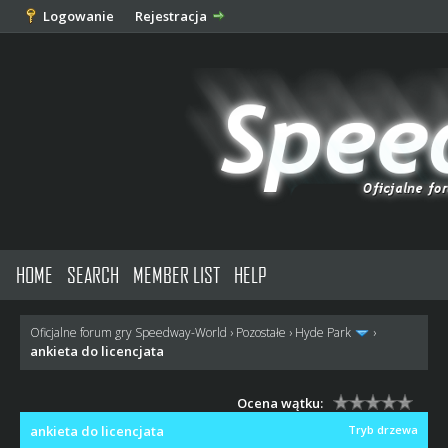
Logowanie
Rejestracja
HOME
SEARCH
MEMBER LIST
HELP
Oficjalne forum gry Speedway-World
›
Pozostałe
›
Hyde Park
›
ankieta do licencjata
Ocena wątku:
ankieta do licencjata
Tryb drzewa