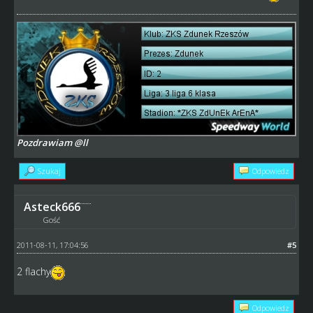
Pozdrawiam @ll
Szukaj
Odpowiedz
Asteck666
Gość
2011-08-11, 17:04:56
#5
2 flachy
Odpowiedz