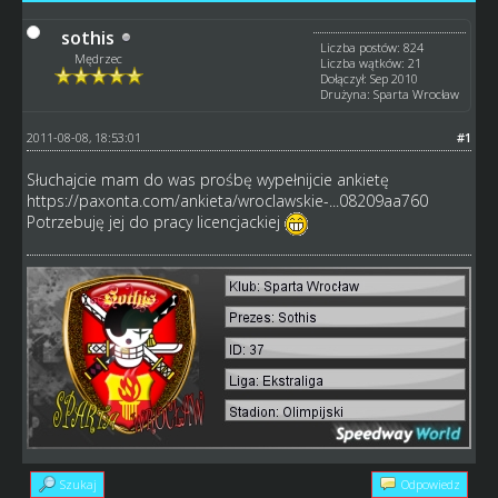
sothis
Liczba postów: 824
Mędrzec
Liczba wątków: 21
Dołączył: Sep 2010
Drużyna: Sparta Wrocław
2011-08-08, 18:53:01
#1
Słuchajcie mam do was prośbę wypełnijcie ankietę
https://paxonta.com/ankieta/wroclawskie-...08209aa760
Potrzebuję jej do pracy licencjackiej
Szukaj
Odpowiedz