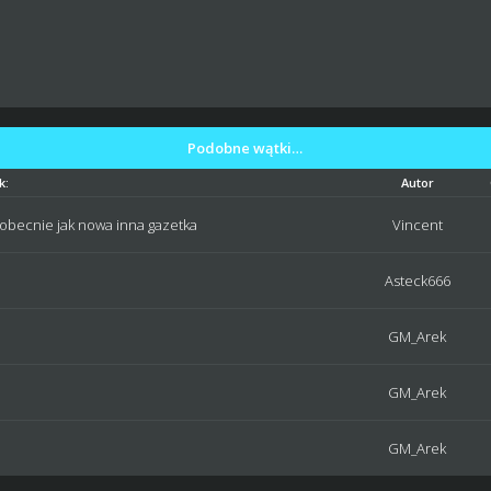
Podobne wątki…
k:
Autor
 obecnie jak nowa inna gazetka
Vincent
Asteck666
GM_Arek
GM_Arek
GM_Arek