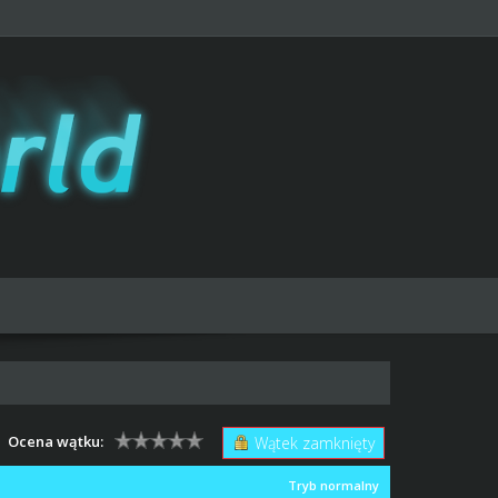
Ocena wątku:
Wątek zamknięty
Tryb normalny