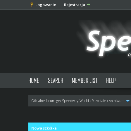
Logowanie
Rejestracja
HOME
SEARCH
MEMBER LIST
HELP
Oficjalne forum gry Speedway-World
›
Pozostałe
›
Archiwum
0 głosów - średnia: 0
1
2
3
4
5
Nowa szkółka