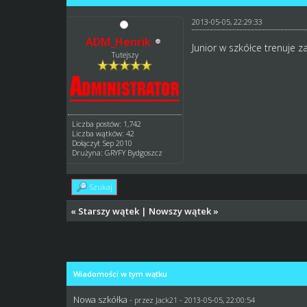
2013-05-05, 22:29:33
ADM_Henrik
Junior w szkółce trenuje z
Tutejszy
Liczba postów: 1,742
Liczba wątków: 42
Dołączył: Sep 2010
Drużyna: GRYFY Bydgoszcz
Szukaj
«
Starszy wątek
|
Nowszy wątek
»
Wiadomości w tym wątku
Nowa szkółka
- przez
Jack21
- 2013-05-05, 22:00:54