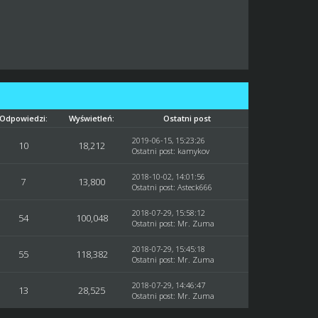
Odpowiedzi:
Wyświetleń:
Ostatni post
2019-06-15, 15:23:26
10
18,212
Ostatni post
:
kamykov
2018-10-02, 14:01:56
7
13,800
Ostatni post
:
Asteck666
2018-07-29, 15:58:12
54
100,048
Ostatni post
:
Mr. Zuma
2018-07-29, 15:45:18
55
118,382
Ostatni post
:
Mr. Zuma
2018-07-29, 14:46:47
13
28,525
Ostatni post
:
Mr. Zuma