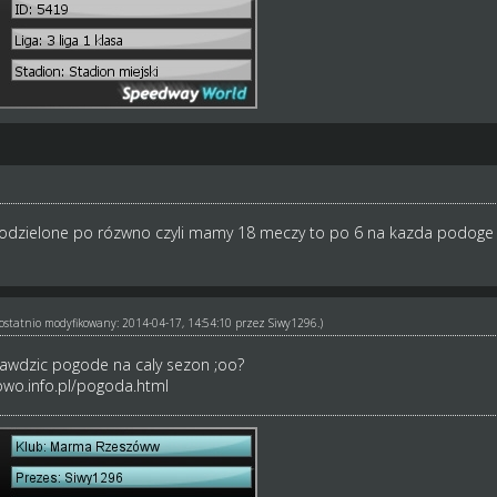
odzielone po rózwno czyli mamy 18 meczy to po 6 na kazda podoge 
ł ostatnio modyfikowany: 2014-04-17, 14:54:10 przez
Siwy1296
.)
prawdzic pogode na caly sezon ;oo?
owo.info.pl/pogoda.html