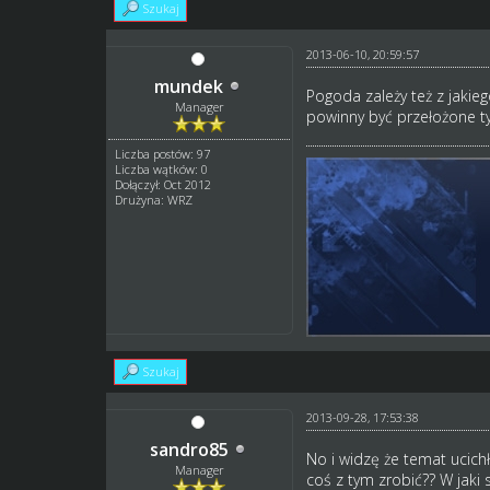
Szukaj
2013-06-10, 20:59:57
mundek
Pogoda zależy też z jakie
Manager
powinny być przełożone t
Liczba postów: 97
Liczba wątków: 0
Dołączył: Oct 2012
Drużyna: WRZ
Szukaj
2013-09-28, 17:53:38
sandro85
No i widzę że temat ucich
Manager
coś z tym zrobić?? W jak