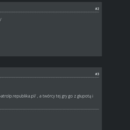
#2
/
#3
patrolp.republika.pl/
, a twórcy tej gry go z głupotą i