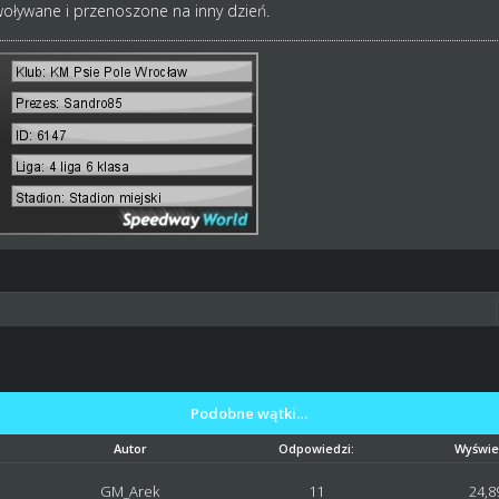
oływane i przenoszone na inny dzień.
Podobne wątki…
Autor
Odpowiedzi:
Wyświe
GM_Arek
11
24,8