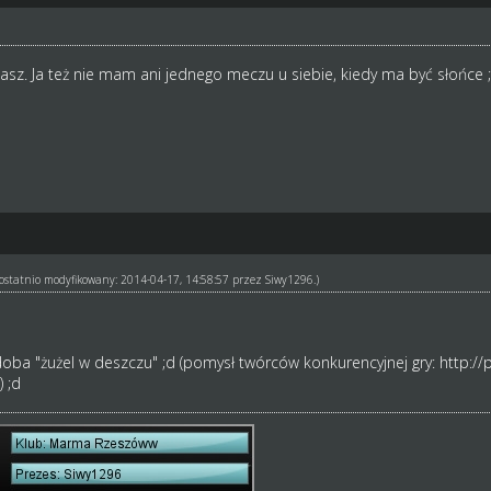
 masz. Ja też nie mam ani jednego meczu u siebie, kiedy ma być słońce ;
ł ostatnio modyfikowany: 2014-04-17, 14:58:57 przez
Siwy1296
.)
odoba "żużel w deszczu" ;d (pomysł twórców konkurencyjnej gry:
http://
 ;d