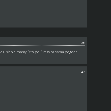
#6
a u siebie mamy 9 to po 3 razy ta sama pogoda
#7