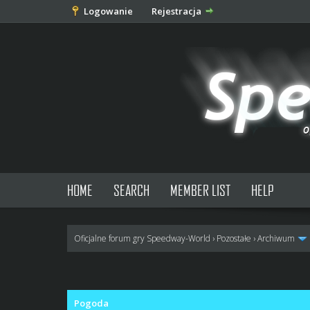
Logowanie
Rejestracja
HOME
SEARCH
MEMBER LIST
HELP
Oficjalne forum gry Speedway-World
›
Pozostałe
›
Archiwum
0 głosów - średnia: 0
1
2
3
4
5
Pogoda