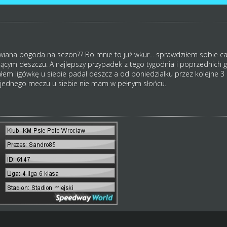
awiana pogoda na sezon?? Bo mnie to już wkur... sprawdziłem sobie c
cym deszczu. A najlepszy przypadek z tego tygodnia i poprzednich gd
łem ligówkę u siebie padał deszcz a od poniedziałku przez kolejne 3 d
i jednego meczu u siebie nie mam w pełnym słońcu.