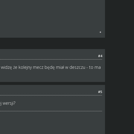
#4
i widzę że kolejny mecz będę miał w deszczu - to ma
#5
 wersji?