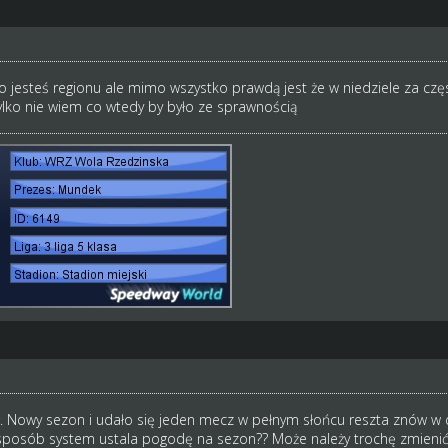
go jesteś regionu ale mimo wszystko prawdą jest że w niedziele za c
ylko nie wiem co wtedy by było ze sprawnością
ł. Nowy sezon i udało się jeden mecz w pełnym słońcu reszta znów w 
i sposób system ustala pogodę na sezon?? Może należy trochę zmieni