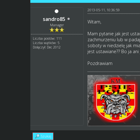
2013-05-11, 10:36:59
sandro85
Witam,
Manager
Mam pytanie jak jest ust
Liczba postów: 111
zachmurzeniu lub w padają
Liczba wątków: 5
soboty w niedzielę jak mia
Dołączył: Dec 2012
jest ustawiane?? Bo ja an
Pozdrawiam
Szukaj