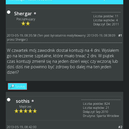
Shergar
Liczba postów: 11
Początkujący
Liczba wątków: 4
Dołączył: Dec 2011
2013-05-19, 08:35:58
#1
(Ten post był ostatnio modyfikowany: 2013-05-19, 08:38:09
przez
Shergar
.)
W czwartek mój zawodnik dostał kontuzji na 4 dni. Wysłałem
go na leczenie szpitalne, które miało trwać 2 dni. W piątek
czas kontuzji zmienił się na jeden dzień więc czy wczoraj lub
dziś dziś nie powinno być zdrowy bo dalej ma ten jeden
dzień?
Szukaj
sothis
Liczba postów: 824
Mędrzec
Liczba wątków: 21
Dołączył: Sep 2010
Drużyna: Sparta Wrocław
2013-05-19, 08:42:00
#2