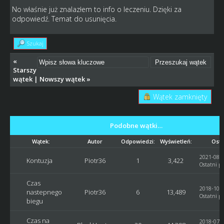
No właśnie już znalazłem to info o leczeniu. Dzięki za
odpowiedź. Temat do usunięcia.
Szukaj
«
Starszy
wątek
|
Nowszy wątek
»
Wątek zamknięty
Podobne wątki…
Wątek:
Autor
Odpowiedzi:
Wyświetleń:
Osta
2021-08-1
Kontuzja
Piotr36
1
3,422
Ostatni po
Czas
2018-10-0
nastepnego
Piotr36
6
13,489
Ostatni po
biegu
Czas na
2018-07-2