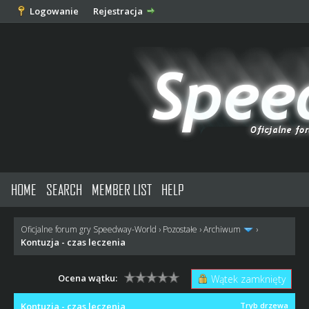
Logowanie
Rejestracja
HOME
SEARCH
MEMBER LIST
HELP
Oficjalne forum gry Speedway-World
›
Pozostałe
›
Archiwum
›
Kontuzja - czas leczenia
Ocena wątku:
Wątek zamknięty
Kontuzja - czas leczenia
Tryb drzewa