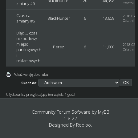
BlackHunter
20
44,398
zmiany #5
Ostatni po
Czas na
2018-07-2
BlackHunter
6
13,658
zmiany #6
Ostatni po
Błąd ... czas
rozbudowy
miejsc
2018-02-2
Perez
6
11,000
parkingowych
Ostatni po
i
reklamowych
Pokaż wersję do druku
Skocz do:
Użytkownicy przeglądający ten wątek: 1 gości
Community Forum Software by
MyBB
1.8.27
Designed By
Rooloo
.