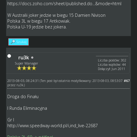
https://docs.zoho.com/sheet/published.do...&mode=html
W Australii joker jedzie w biegu 15 Damien Nivison
Polska 3L w biegu 17 Antkowiak.
Polska U-19 jedzie bez jokera.
Szukaj
ru3k
Liczba postów: 302
Super Manager
Liczba wątków: 44
Dołączył: Jun 2011
2013-08-03, 08:24:31
#67
(Ten post był ostatnio modyfikowany: 2013-08-03, 08:53:07
przez
ru3k
.)
Droga do Finału
I Runda Eliminacyjna
Gr I
http://www.speedway-world.pl/i,ind_live-22687