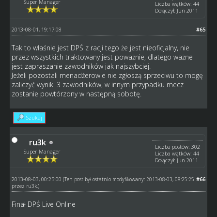
Super Manager
Liczba wątków: 44
Dołączył: Jun 2011
2013-08-01, 19:17:08
#65
Tak to właśnie jest DPŚ z racji tego że jest nieoficjalny, nie
przez wszystkich traktowany jest poważnie, dlatego ważne
jest zapraszanie zawodników jak najszybciej.
Jeżeli pozostali menadżerowie nie zgłoszą sprzeciwu to mogę
zaliczyć wyniki 3 zawodników, w innym przypadku mecz
zostanie powtórzony w następną sobotę.
Szukaj
ru3k
Liczba postów: 302
Super Manager
Liczba wątków: 44
Dołączył: Jun 2011
2013-08-03, 00:25:00
#66
(Ten post był ostatnio modyfikowany: 2013-08-03, 08:25:25
przez
ru3k
.)
Finał DPŚ Live Online