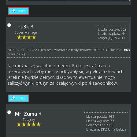
Szukaj
ru3k
Liczba postów: 302
Super Manager
Liczba wątków: 44
Dołączył: Jun 2011
2013-07-31, 18:04:20
#63
(Ten post był ostatnio modyfikowany: 2013-07-31, 18:06:23
przez
ru3k
.)
Nie można się wycofać z meczu. Po to jest aż trzech
rezerwowych, żeby mecze odbywały się w pełnych składach.
Jeżeli nie będzie pełnych składów to ewentualnie mogę
zaliczyć wyniki drużyn zaliczając wyniki po 4 zawodników.
Szukaj
Mr. Zuma
Liczba postów: 983
Tutejszy
Liczba wątków: 37
Dołączył: Feb 2013
Drużyna: DKŻ Unia Dębica