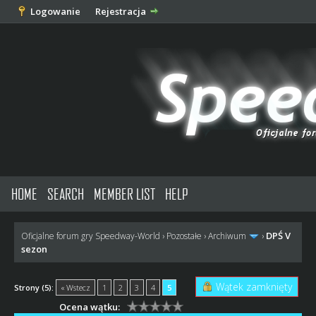
Logowanie
Rejestracja
HOME
SEARCH
MEMBER LIST
HELP
DPŚ V
Oficjalne forum gry Speedway-World
›
Pozostałe
›
Archiwum
›
sezon
Wątek zamknięty
Strony (5):
« Wstecz
1
2
3
4
5
Ocena wątku: