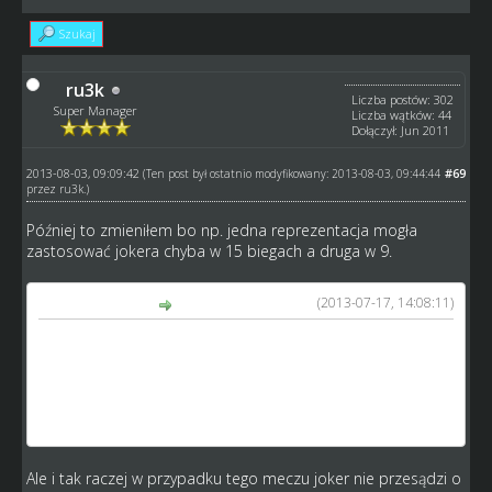
Szukaj
ru3k
Liczba postów: 302
Super Manager
Liczba wątków: 44
Dołączył: Jun 2011
2013-08-03, 09:09:42
#69
(Ten post był ostatnio modyfikowany: 2013-08-03, 09:44:44
przez
ru3k
.)
Później to zmieniłem bo np. jedna reprezentacja mogła
zastosować jokera chyba w 15 biegach a druga w 9.
(2013-07-17, 14:08:11)
ru3k napisał(a):
Stwierdziłem, że jeżeli chodzi o jokera to można go
wystawić także jeżeli w biegu jedzie dwóch zawodników z
tej samej reprezentacji co wystawia jokera. Jeżeli bieg
rozgrywa się w trójkę to można wystawić przy jednym
zawodniku.
Ale i tak raczej w przypadku tego meczu joker nie przesądzi o