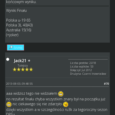
końcowym wyniku.
Wyniki Finału
Polska u-19 65
Polska 3L 40(43)
Australia 15(16)
(+joker)
Szukaj
Jack21
Liczba postów: 2,018
Tutejszy
Liczba wątków: 53
Dołączył: Jul 2012
Drużyna: Czarni Inowrocław
2013-08-03, 09:48:55
#70
aaa widzisz tego nie widziałem
no rezultat finału chyba wszystkim znany był na początku już
nic ciekawego się nie zdarzyło
dzięki wszystkim a w szczególności ru3k za tegoroczny sezon
DPŚu