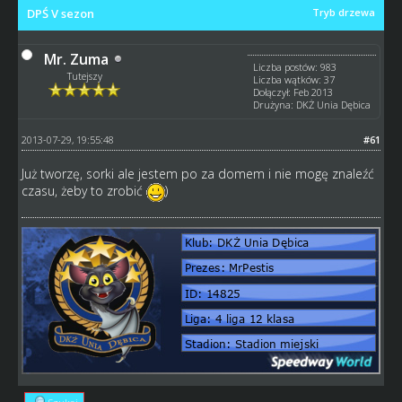
DPŚ V sezon
Tryb drzewa
Mr. Zuma
Liczba postów: 983
Tutejszy
Liczba wątków: 37
Dołączył: Feb 2013
Drużyna: DKŻ Unia Dębica
2013-07-29, 19:55:48
#61
Już tworzę, sorki ale jestem po za domem i nie mogę znaleźć
czasu, żeby to zrobić
)