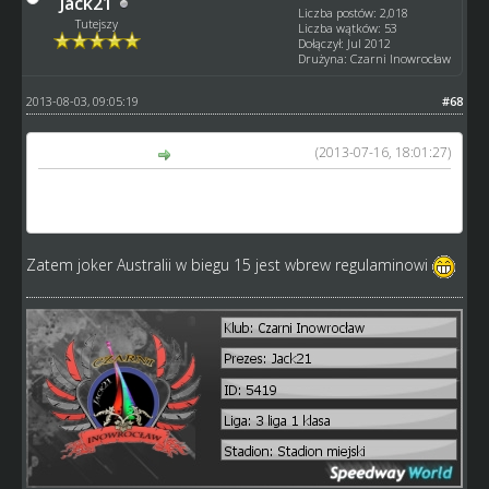
Jack21
Liczba postów: 2,018
Tutejszy
Liczba wątków: 53
Dołączył: Jul 2012
Drużyna: Czarni Inowrocław
2013-08-03, 09:05:19
#68
(2013-07-16, 18:01:27)
ru3k napisał(a):
Joker nie może być użyty gdy jedzie więcej niż jeden
zawodnik, z reprezentacji, która stosuje Jokera.
Zatem joker Australii w biegu 15 jest wbrew regulaminowi