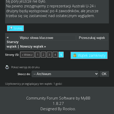
tej pory jeszcze nie było.
Na pewno zrezygnujemy z reprezentacji Australii U-24 i
drużyny będą występować po 4 zawodników, ale jeszcze
trzeba się się zastanowić nad ostatecznym wyglądem.
Szukaj
«
Starszy
wątek
|
Nowszy wątek
»
Strony (5):
« Wstecz
1
2
3
4
5
Wątek zamknięty
Pokaż wersję do druku
Skocz do:
Użytkownicy przeglądający ten wątek: 1 gości
Community Forum Software by
MyBB
1.8.27
Designed By
Rooloo
.