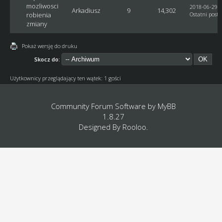
mozliwosci
2018-06-29, 
Arkadiusz
9
14,302
robienia
Ostatni post
:
zmiany
Pokaż wersję do druku
Skocz do:
Użytkownicy przeglądający ten wątek: 1 gości
Community Forum Software by
MyBB
1.8.27
Designed By
Rooloo
.