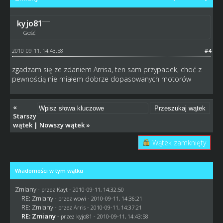
kyjo81
Gość
2010-09-11, 14:43:58
#4
zgadzam się ze zdaniem Arrisa, ten sam przypadek, choć z
pewnością nie miałem dobrze dopasowanych motorów
«
Starszy
wątek
|
Nowszy wątek
»
Wątek zamknięty
Wiadomości w tym wątku
Zmiany
- przez
Kayt
- 2010-09-11, 14:32:50
RE: Zmiany
- przez
wowi
- 2010-09-11, 14:36:21
RE: Zmiany
- przez Arris - 2010-09-11, 14:37:21
RE: Zmiany
- przez kyjo81 - 2010-09-11, 14:43:58