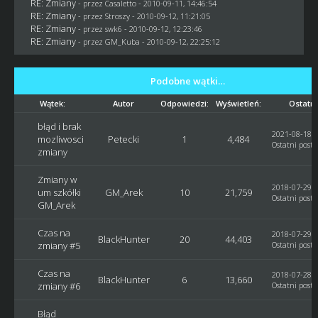
RE: Zmiany
- przez
Casaletto
- 2010-09-11, 14:46:54
RE: Zmiany
- przez
Stroszy
- 2010-09-12, 11:21:05
RE: Zmiany
- przez
swk6
- 2010-09-12, 12:23:46
RE: Zmiany
- przez
GM_Kuba
- 2010-09-12, 22:25:12
Podobne wątki…
Wątek:
Autor
Odpowiedzi:
Wyświetleń:
Ostatni
błąd i brak
2021-08-18, 
mozliwosci
Petecki
1
4,484
Ostatni post
:
zmiany
Zmiany w
2018-07-29, 
um szkółki
GM_Arek
10
21,759
Ostatni post
:
GM_Arek
Czas na
2018-07-29, 
BlackHunter
20
44,403
zmiany #5
Ostatni post
:
Czas na
2018-07-28, 
BlackHunter
6
13,660
zmiany #6
Ostatni post
:
Błąd