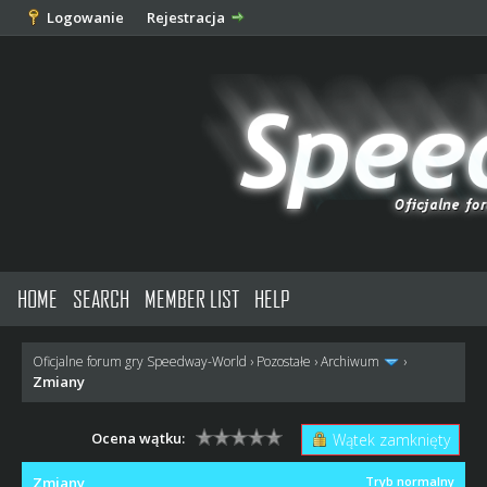
Logowanie
Rejestracja
HOME
SEARCH
MEMBER LIST
HELP
Oficjalne forum gry Speedway-World
›
Pozostałe
›
Archiwum
›
Zmiany
Ocena wątku:
Wątek zamknięty
Zmiany
Tryb normalny