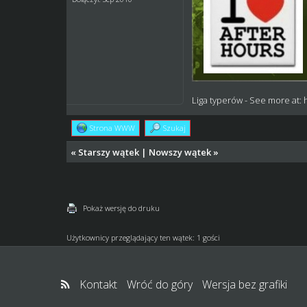
Liga typerów
- See more at:
Strona WWW
Szukaj
«
Starszy wątek
|
Nowszy wątek
»
Pokaż wersję do druku
Użytkownicy przeglądający ten wątek: 1 gości
Kontakt
Wróć do góry
Wersja bez grafiki