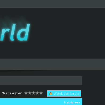
Ocena wątku:
Wątek zamknięty
Tryb drzewa