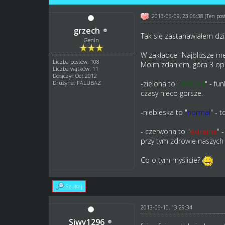
2013-06-09, 23:06:38
(Ten pos
grzech
Tak się zastanawiałem dzi
Genin
W zakładce "Najbliższe m
Liczba postów: 108
Moim zdaniem, góra 3 opcj
Liczba wątków: 11
Dołączył: Oct 2012
Drużyna: FALUBAZ
-zielona to "
chill out
" - fu
czasy nieco gorsze.
-niebieska to "
normal
" - 
- czerwona to "
extreme
" 
przy tym zdrowie naszyc
Co o tym myślicie?
Szukaj
2013-06-10, 13:29:34
Siwy1296