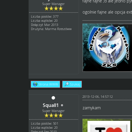
fajne fajne ;d ale jedno py
Super Manager
ogolnie fajne ale opcja e
Liczba postów: 377
Liczba wątków: 20
Dołączył: Mar 2013
Drużyna: Marma Rzeszóww
Strona WWW
Szukaj
2013-12-06, 14:57:12
Squall1
zamykam
Super Manager
Liczba postów: 501
Liczba wątków: 20
Dołączył: Sep 2010