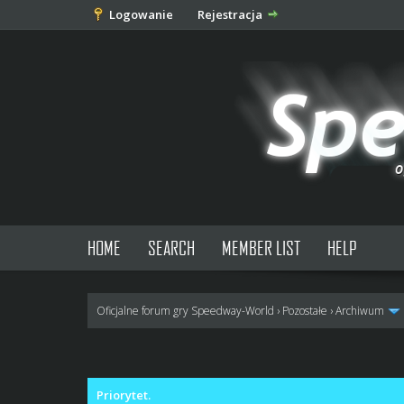
Logowanie
Rejestracja
HOME
SEARCH
MEMBER LIST
HELP
Oficjalne forum gry Speedway-World
›
Pozostałe
›
Archiwum
0 głosów - średnia: 0
1
2
3
4
5
Priorytet.