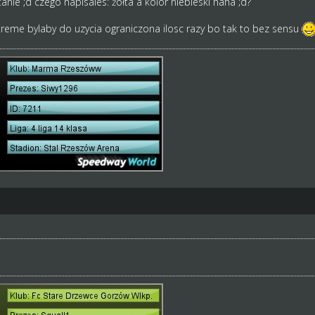
tanie ;d czego napisales: żółta a kolor niebieski haha ;d?
xtreme bylaby do uzycia ograniczona ilosc razy bo tak to bez sensu