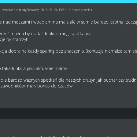
t był ostatnio modyfikowany: 2013-06-10, 13:34:16 przez
grzech
.)
ś nad meczami i wpadłem na małą ale w sumie bardzo istotną rzeczą j
ecze" można by dodać funkcje rangi spotkania.
e by starczył:
nkcja dobra na każdy sparing bez znaczenia. (kontuzje niemalże tam się
to taka funkcja jaką aktualnie mamy.
- dla bardzo ważnych spotkań dla naszych drużyn jak puchar czy trudna
h zawodników. mały bonus do czasów.