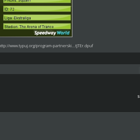
http://www.typuj.org/program-partnerski....tJTEr.dpuf
S