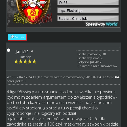
Szukaj
Jack21
Liczba postów: 2,018
Tutejszy
Liczba wątków: 53
Dołączył: Jul 2012
Drużyna: Czarni Inowrocław
2013-07-04, 12:24:11
#48
(Ten post był ostatnio modyfikowany: 2013-07-04, 12:25:12
przez
Jack21
.)
4 liga 96tysięcy a utrzymanie stadionu i szkółka nie powinna
być moim zdaniem argumentem do zwiększenia tygodniówki
bo to chyba każdy sam powinien wiedzieć na jaki poziom
szkóki czy stadionu go stać a tu w pensji chodzi o
dysproporcje i nie logiczny ich podział
a jak sobie policzysz ten mój wzór to wyjdzie Ci że dla
zawodnika ze średnią 100 czyli maskymalny zawodnik będzie