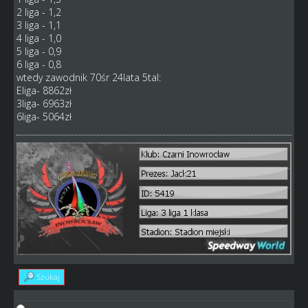
2 liga - 1,2
3 liga - 1,1
4 liga - 1,0
5 liga - 0,9
6 liga - 0,8
wtedy zawodnik 70śr 24lata 5tal:
Eliga- 8862zł
3liga- 6963zł
6liga- 5064zł
Szukaj