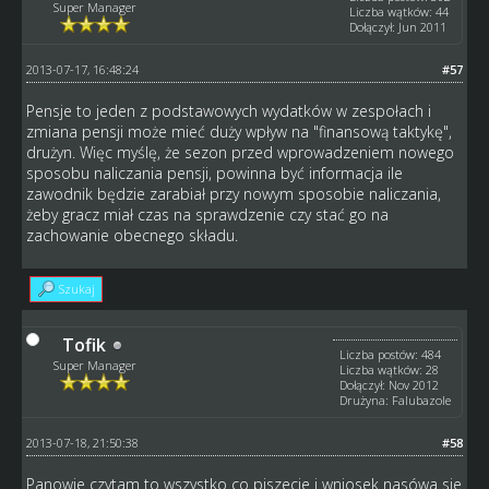
Super Manager
Liczba wątków: 44
Dołączył: Jun 2011
2013-07-17, 16:48:24
#57
Pensje to jeden z podstawowych wydatków w zespołach i
zmiana pensji może mieć duży wpływ na "finansową taktykę",
drużyn. Więc myślę, że sezon przed wprowadzeniem nowego
sposobu naliczania pensji, powinna być informacja ile
zawodnik będzie zarabiał przy nowym sposobie naliczania,
żeby gracz miał czas na sprawdzenie czy stać go na
zachowanie obecnego składu.
Szukaj
Tofik
Liczba postów: 484
Super Manager
Liczba wątków: 28
Dołączył: Nov 2012
Drużyna: Falubazole
2013-07-18, 21:50:38
#58
Panowie czytam to wszystko co piszecie i wniosek nasówa sie