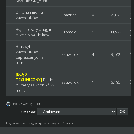
sezonie GM_Arek
Os
Zmiana imion u
20
nazir44
8
25,098
zawodników
Os
Błąd ... czasy osiągane
20
Tomcio
6
11,937
przez zawodników
Os
Brak wyboru
zawodników
20
szuwarek
4
9,102
zapraszanych a
Os
turniej
[BŁĄD
TECHNICZNY]
Błędne
20
szuwarek
1
5,185
numery zawodników -
Os
mecz
Pokaż wersję do druku
Skocz do:
Użytkownicy przeglądający ten wątek: 1 gości