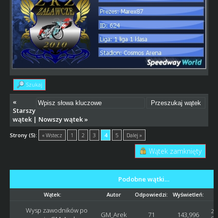
Szukaj
«
Starszy
wątek
|
Nowszy wątek
»
Strony (5):
« Wstecz
1
2
3
4
5
Dalej »
Wątek zamknięty
Podobne wątki…
Wątek:
Autor
Odpowiedzi:
Wyświetleń:
Wysp zawodników po
20
GM_Arek
71
143,996