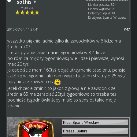
sothis
Liczba postów: 824
Mędrzec
Liczba wątków: 21
Dołączył: Sep 2010
Drużyna: Sparta Wrocław
2013-07-04, 11:27:41
#47
wszystko pięknie ładnie tylko ilu zawodników w 6 lidze ma
średnia 70?
i teraz pytanie jakie macie tygodniówki w 3-4 lidze
bo różnica między tygodniówką w e-lidze i pierwszej wynosi
max 20 tyś
ja osobiście mam 160tyś odjąć utrzymanie stadionu, pensje i
szkółkę w tygodniu jak mam wyjazd jestem stratny o 25tyś ;/
niby nic ale zawsze coś
jeżeli chcecie zminić to jakoś z głową a nie zawodnik ze
średnia 85 ma zarabiać 20tyś tygodniowo to trzeba też
podnieść tygodniówki żeby miało to sens ot takie moje
zdanie