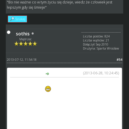
"Bo nie ważne co w tym życiu się dzieje, wiedz że człowiek jest
lepszym gdy się śmieje"
Szukaj
sothis
Liczba postów: 824
Mędrzec
Liczba wątków: 21
Dołączył: Sep 2010
Drużyna: Sparta Wrocław
2013-07-12, 11:54:18
#54
(2013-06-28, 10:24:45)
Jack21 napisał(a):
Mam pewną propozycję algorytmu pensji - oczywiście do
przedyskutowania
Pensja zależałaby od 4 rzeczy: średniego skilla (s), wieku
(w), talentu (t) oraz ligi (l)
im zawodnik będzie miał większą średnią wzrasta pensja -
na każdy punkt średniej o 80zł
im starszy tym wiadomo bardziej doświadczony tym chce
zarabiać więcej - z każdym rokiem o 20zł
im większy talent tym i pensja większa bo się lepiej ceni -