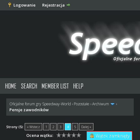
Logowanie
Rejestracja
HOME
SEARCH
MEMBER LIST
HELP
Oficjalne forum gry Speedway-World
›
Pozostałe
›
Archiwum
›
Pensje zawodników
Strony (5):
« Wstecz
1
2
3
4
5
Dalej »
Ocena wątku:
Wątek zamknięty