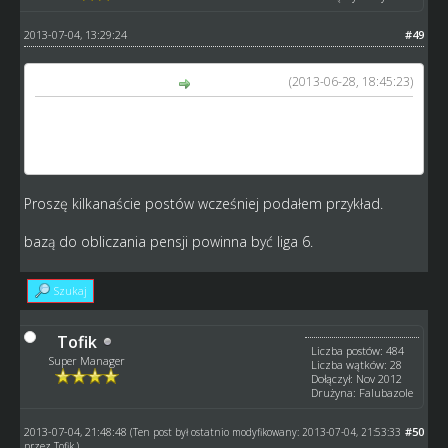
2013-07-04, 13:29:24
#49
(2013-06-28, 18:45:23)
Lewsey89 napisał(a):
114 tys a 72 tys to jest 58% więcej!!! więc jeśli chcielbysmy
zachować proporcje to taki sam zawodnik zarabiający w 6
lidze 3000zł musiałby otrzymywać w 4 lidze 4740zł.
Proszę kilkanaście postów wcześniej podałem przykład.
bazą do obliczania pensji powinna być liga 6.
Szukaj
Tofik
Liczba postów: 484
Super Manager
Liczba wątków: 28
Dołączył: Nov 2012
Drużyna: Falubazole
2013-07-04, 21:48:48
#50
(Ten post był ostatnio modyfikowany: 2013-07-04, 21:53:33
przez
Tofik
.)