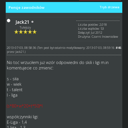
Pensje zawodników
Tryb drzewa
Jack21
Liczba postów: 2,018
Tutejszy
Liczba wątków: 53
Dołączył: Jul 2012
Drużyna: Czarni Inowrocław
2013-07-03, 08:58:36
#46
(Ten post był ostatnio modyfikowany: 2013-07-03, 08:59:16
przez
Jack21
.)
No toć wrzuciłem już wzór odpowiedni do skili i ligi m.in
komentujecie co zmienić:
s - siła
w - wiek
t - talent
l - liga
(s*80+w*20+t*50)*l
współczynniki ligi:
E-Liga - 1,4
1 liga - 1,3