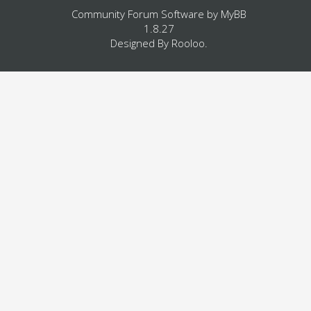
Community Forum Software by
MyBB
1.8.27
Designed By
Rooloo
.