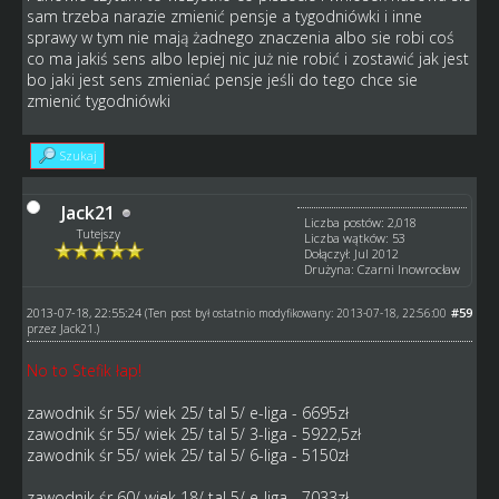
sam trzeba narazie zmienić pensje a tygodniówki i inne
sprawy w tym nie mają żadnego znaczenia albo sie robi coś
co ma jakiś sens albo lepiej nic już nie robić i zostawić jak jest
bo jaki jest sens zmieniać pensje jeśli do tego chce sie
zmienić tygodniówki
Szukaj
Jack21
Liczba postów: 2,018
Tutejszy
Liczba wątków: 53
Dołączył: Jul 2012
Drużyna: Czarni Inowrocław
2013-07-18, 22:55:24
#59
(Ten post był ostatnio modyfikowany: 2013-07-18, 22:56:00
przez
Jack21
.)
No to Stefik łap!
zawodnik śr 55/ wiek 25/ tal 5/ e-liga - 6695zł
zawodnik śr 55/ wiek 25/ tal 5/ 3-liga - 5922,5zł
zawodnik śr 55/ wiek 25/ tal 5/ 6-liga - 5150zł
zawodnik śr 60/ wiek 18/ tal 5/ e-liga - 7033zł