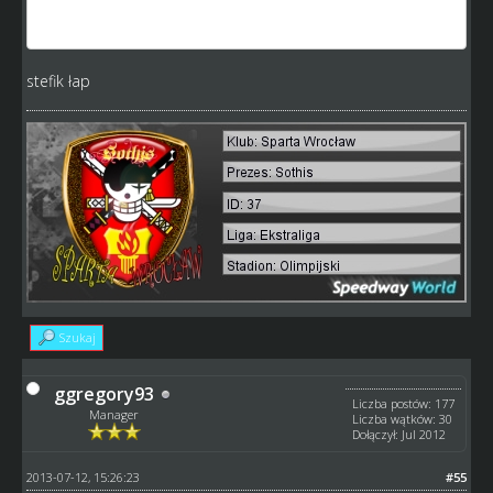
może korygować ale musimy ruszyć coś z tą pensją żeby w
nowej wersji można było spróbować to wprowadzić
stefik łap
Szukaj
ggregory93
Liczba postów: 177
Manager
Liczba wątków: 30
Dołączył: Jul 2012
2013-07-12, 15:26:23
#55