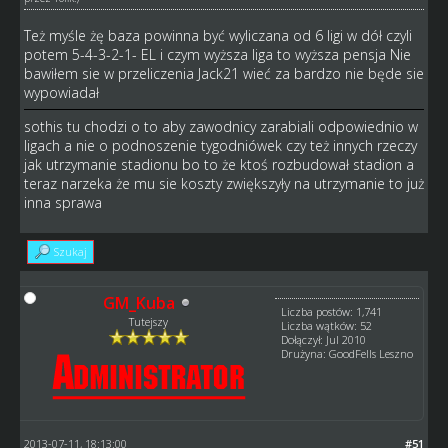
Też myśle żę baza powinna być wyliczana od 6 ligi w dół czyli
potem 5-4-3-2-1- EL i czym wyższa liga to wyższa pensja Nie
bawiłem sie w przeliczenia Jack21 wieć za bardzo nie będe sie
wypowiadał
sothis tu chodzi o to aby zawodnicy zarabiali odpowiednio w
ligach a nie o podnoszenie tygodniówek czy też innych rzeczy
jak utrzymanie stadionu bo to że ktoś rozbudował stadion a
teraz narzeka że mu sie koszty zwiększyły na utrzymanie to już
inna sprawa
Szukaj
GM_Kuba
Liczba postów: 1,741
Tutejszy
Liczba wątków: 52
Dołączył: Jul 2010
Drużyna: GoodFells Leszno
2013-07-11, 18:13:00
#51