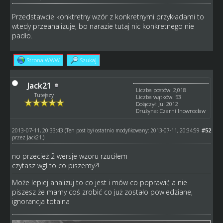
Przedstawcie konktretny wzór z konkretnymi przykładami to
wtedy przeanalizuje, bo narazie tutaj nic konkretnego nie
padło.
Strona WWW
Szukaj
Jack21
Liczba postów: 2,018
Tutejszy
Liczba wątków: 53
Dołączył: Jul 2012
Drużyna: Czarni Inowrocław
2013-07-11, 20:33:43
#52
(Ten post był ostatnio modyfikowany: 2013-07-11, 20:34:59
przez
Jack21
.)
no przecież 2 wersje wzoru rzuciłem
czytasz wgl to co piszemy?!
Może lepiej analizuj to co jest i mów co poprawić a nie
piszesz że mamy coś zrobić co już zostało powiedziane,
ignorancja totalna