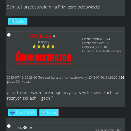
Sam też przedstawiłem na Priv i zero odpowiedzi
Szukaj
GM_Kuba
Liczba postów: 1,741
Tutejszy
Liczba wątków: 52
Dołączył: Jul 2010
Drużyna: GoodFells Leszno
2013-07-16, 21:29:30
#56
(Ten post był ostatnio modyfikowany: 2013-07-16, 21:36:20
przez
GM_Kuba
.)
a jak to sie jeszcze prezetuje przy starszych zawonikach i w
roznych skillach i ligach ?
Strona WWW
Szukaj
ru3k
Liczba postów: 302