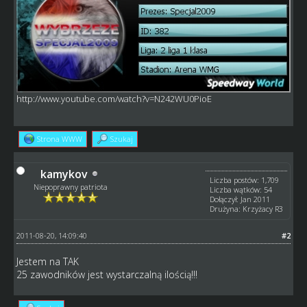
http://www.youtube.com/watch?v=N242WU0PioE
Strona WWW
Szukaj
kamykov
Liczba postów: 1,709
Niepoprawny patriota
Liczba wątków: 54
Dołączył: Jan 2011
Drużyna: Krzyżacy R3
2011-08-20, 14:09:40
#2
Jestem na TAK
25 zawodników jest wystarczalną ilością!!!