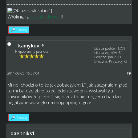
Włókniarz
Częstochowa
!!!
Szukaj
kamykov
Liczba postów: 1,709
Niepoprawny patriota
Liczba wątków: 54
Dołączył: Jan 2011
Drużyna: Krzyżacy R3
2011-08-20, 16:37:04
#9
Mi np. chodzi o to że jak zobaczyłem LT jak zaczynałem grać
to mi bardzo zbiło to że jeden zawodnik wystawił tylu
zawodników że przebić się przez to nie mogłem i bardzo
negatywne wpłynęło na moją opinię o grze
Szukaj
daehniks1