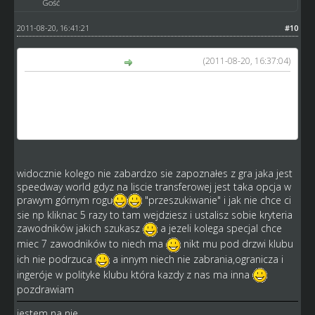
Gość
2011-08-20, 16:41:21
#10
(2011-08-20, 16:37:04)
kamykov napisał(a):
Mi np. chodzi o to że jak zobaczyłem LT jak zaczynałem
grać to mi bardzo zbiło to że jeden zawodnik wystawił tylu
zawodników że przebić się przez to nie mogłem i bardzo
negatywne wpłynęło na moją opinię o grze
widocznie kolego nie zabardzo sie zapoznałes z gra jaka jest
speedway world gdyz na liscie transferowej jest taka opcja w
prawym górnym rogu
"przeszukiwanie" i jak nie chce ci
sie np kliknac 5 razy to tam wejdziesz i ustalisz sobie kryteria
zawodników jakich szukasz
a jezeli kolega specjal chce
miec 7 zawodników to niech ma
nikt mu pod drzwi klubu
ich nie podrzuca
a innym niech nie zabrania,ogranicza i
ingeróje w polityke klubu która kazdy z nas ma inna
pozdrawiam
jestem na nie