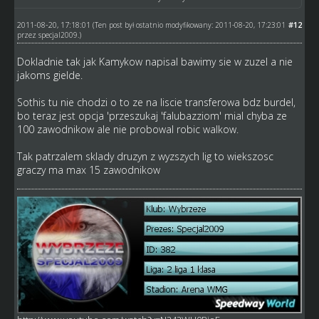
2011-08-20, 17:18:01
#12
(Ten post był ostatnio modyfikowany: 2011-08-20, 17:23:01
przez
specjal2009
.)
Dokladnie tak jak Kamykow napisal bawimy sie w zuzel a nie
jakoms gielde.
Sothis tu nie chodzi o to ze na liscie transferowa bdz burdel,
bo teraz jest opcja 'przeszukaj 'falubazziom' mial chyba ze
100 zawodnikow ale nie probowal robic walkow.
Tak patrzalem sklady druzyn z wyzszych lig to wiekszosc
graczy ma max 15 zawodnikow