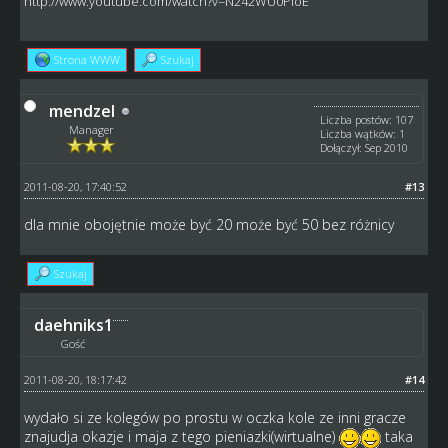
http://www.youtube.com/watch?v=N242WU0PioE
Strona WWW
Szukaj
mendzel
Liczba postów: 107
Manager
Liczba wątków: 1
Dołączył: Sep 2010
2011-08-20, 17:40:52
#13
dla mnie obojętnie może być 20 może być 50 bez różnicy
Szukaj
daehniks1
Gość
2011-08-20, 18:17:42
#14
wydało si ze kolegów po prostu w oczka kole ze inni gracze
znajudja okazje i maja z tego pieniazki(wirtualne)
taka