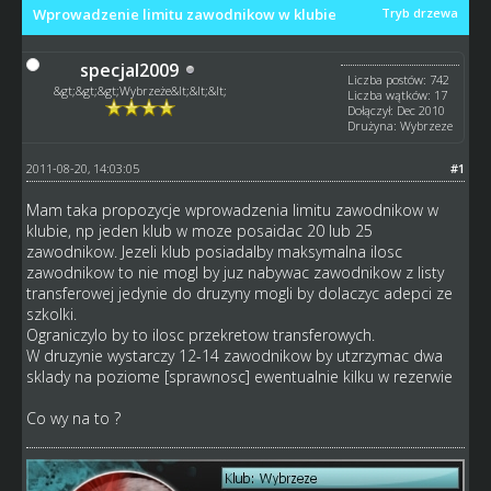
Wprowadzenie limitu zawodnikow w klubie
Tryb drzewa
specjal2009
Liczba postów: 742
&gt;&gt;&gt;Wybrzeże&lt;&lt;&lt;
Liczba wątków: 17
Dołączył: Dec 2010
Drużyna: Wybrzeze
2011-08-20, 14:03:05
#1
Mam taka propozycje wprowadzenia limitu zawodnikow w
klubie, np jeden klub w moze posaidac 20 lub 25
zawodnikow. Jezeli klub posiadalby maksymalna ilosc
zawodnikow to nie mogl by juz nabywac zawodnikow z listy
transferowej jedynie do druzyny mogli by dolaczyc adepci ze
szkolki.
Ograniczylo by to ilosc przekretow transferowych.
W druzynie wystarczy 12-14 zawodnikow by utzrzymac dwa
sklady na poziome [sprawnosc] ewentualnie kilku w rezerwie
Co wy na to ?