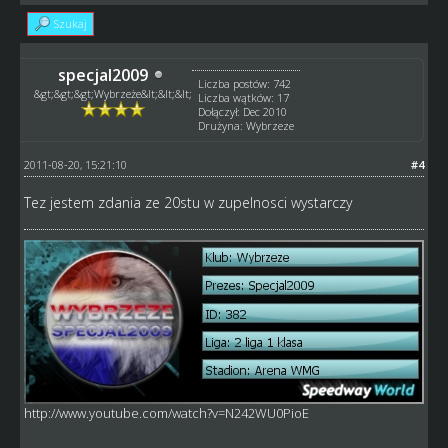
Szukaj
specjal2009
Liczba postów: 742
&gt;&gt;&gt;Wybrzeże&lt;&lt;&lt;
Liczba wątków: 17
Dołączył: Dec 2010
Drużyna: Wybrzeze
2011-08-20, 15:21:10
#4
Tez jestem zdania ze 20stu w zupelnosci wystarczy
http://www.youtube.com/watch?v=N242WU0PioE