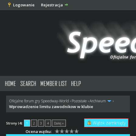
Logowanie
Rejestracja
HOME
SEARCH
MEMBER LIST
HELP
Oficjalne forum gry Speedway-World
›
Pozostałe
›
Archiwum
›
Wprowadzenie limitu zawodnikow w klubie
Wątek zamknięty
Strony (4):
1
2
3
4
Dalej »
Ocena wątku: