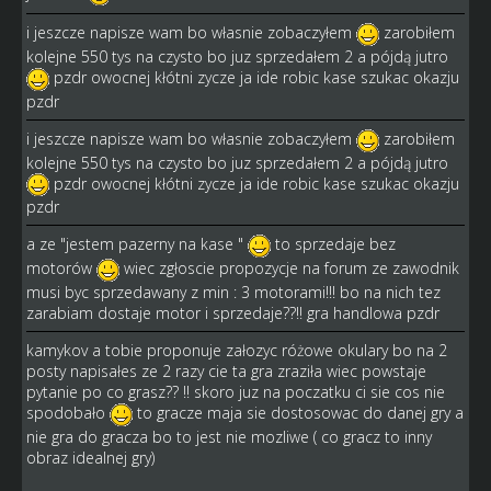
i jeszcze napisze wam bo własnie zobaczyłem
zarobiłem
kolejne 550 tys na czysto bo juz sprzedałem 2 a pójdą jutro
pzdr owocnej kłótni zycze ja ide robic kase szukac okazju
pzdr
i jeszcze napisze wam bo własnie zobaczyłem
zarobiłem
kolejne 550 tys na czysto bo juz sprzedałem 2 a pójdą jutro
pzdr owocnej kłótni zycze ja ide robic kase szukac okazju
pzdr
a ze "jestem pazerny na kase "
to sprzedaje bez
motorów
wiec zgłoscie propozycje na forum ze zawodnik
musi byc sprzedawany z min : 3 motorami!!! bo na nich tez
zarabiam dostaje motor i sprzedaje??!! gra handlowa pzdr
kamykov a tobie proponuje załozyc różowe okulary bo na 2
posty napisałes ze 2 razy cie ta gra zraziła wiec powstaje
pytanie po co grasz?? !! skoro juz na poczatku ci sie cos nie
spodobało
to gracze maja sie dostosowac do danej gry a
nie gra do gracza bo to jest nie mozliwe ( co gracz to inny
obraz idealnej gry)