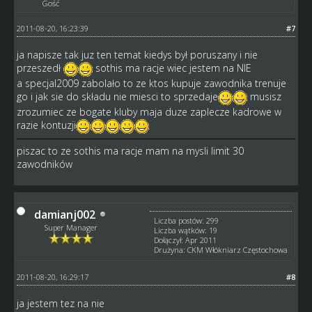
Gość
2011-08-20, 16:23:39
#7
ja napisze tak juz ten temat kiedys był poruszany i nie
przeszedł
sothis ma racje wiec jestem na NIE
a specjal2009 zabolało to ze ktos kupuje zawodnika trenuje
go i jak sie do składu nie miesci to sprzedaje
musisz
zrozumiec ze bogate kluby maja duze zaplecze kadrowe w
razie kontuzji
piszac to ze sothis ma racje mam na mysli limit 30
zawodników
damianj002
Liczba postów: 299
Super Manager
Liczba wątków: 19
Dołączył: Apr 2011
Drużyna: CKM Włókniarz Częstochowa
2011-08-20, 16:29:17
#8
ja jestem tez na nie