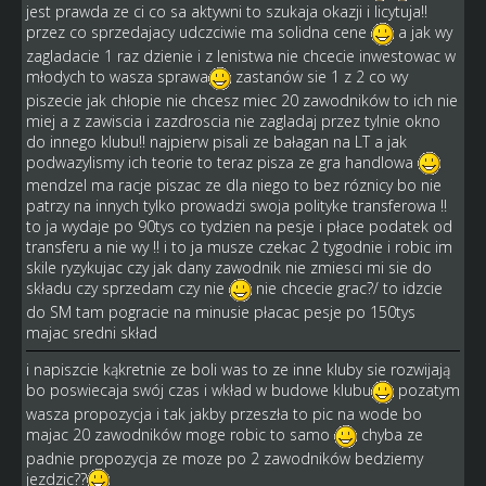
jest prawda ze ci co sa aktywni to szukaja okazji i licytuja!!
przez co sprzedajacy udczciwie ma solidna cene
a jak wy
zagladacie 1 raz dzienie i z lenistwa nie chcecie inwestowac w
młodych to wasza sprawa
zastanów sie 1 z 2 co wy
piszecie jak chłopie nie chcesz miec 20 zawodników to ich nie
miej a z zawiscia i zazdroscia nie zagladaj przez tylnie okno
do innego klubu!! najpierw pisali ze bałagan na LT a jak
podwazylismy ich teorie to teraz pisza ze gra handlowa
mendzel ma racje piszac ze dla niego to bez róznicy bo nie
patrzy na innych tylko prowadzi swoja polityke transferowa !!
to ja wydaje po 90tys co tydzien na pesje i płace podatek od
transferu a nie wy !! i to ja musze czekac 2 tygodnie i robic im
skile ryzykujac czy jak dany zawodnik nie zmiesci mi sie do
składu czy sprzedam czy nie
nie chcecie grac?/ to idzcie
do SM tam pogracie na minusie płacac pesje po 150tys
majac sredni skład
i napiszcie kąkretnie ze boli was to ze inne kluby sie rozwijają
bo poswiecaja swój czas i wkład w budowe klubu
pozatym
wasza propozycja i tak jakby przeszła to pic na wode bo
majac 20 zawodników moge robic to samo
chyba ze
padnie propozycja ze moze po 2 zawodników bedziemy
jezdzic??