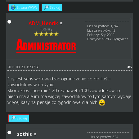
Strona WWW
Szukaj
ADM_Henrik
Liczba postów: 1,742
Tutejszy
Liczba wątków: 42
Dołączył: Sep 2010
Drużyna: GRYFY Bydgoszcz
2011-08-20, 15:37:58
#5
Czy jest sens wprowadzać ograniczenie co do ilości
zawodników w drużynie.
Skoro ktoś chce mieć 20 czy nawet i 100 zawodników to
niech ma ale im ma więcej zawodników to tym samym wydaje
więcej kasy na pensje co tygodniowe dla nich
Szukaj
sothis
Liczba postów: 824