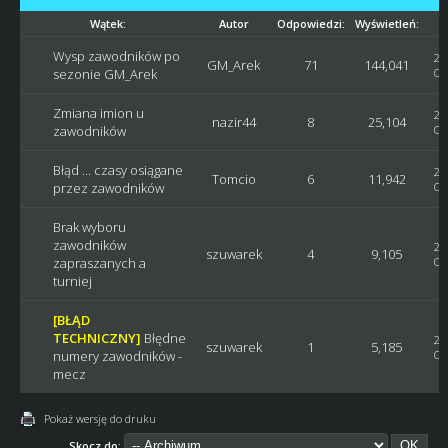
Wątek:
Autor
Odpowiedzi:
Wyświetleń:
Wysp zawodników po
20
GM_Arek
71
144,041
sezonie GM_Arek
Os
Zmiana imion u
20
nazir44
8
25,104
zawodników
Os
Błąd ... czasy osiągane
20
Tomcio
6
11,942
przez zawodników
Os
Brak wyboru
zawodników
20
szuwarek
4
9,105
zapraszanych a
Os
turniej
[BŁĄD
TECHNICZNY]
Błędne
20
szuwarek
1
5,185
numery zawodników -
Os
mecz
Pokaż wersję do druku
Skocz do: