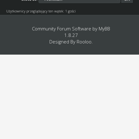
Użytkownicy przeglądający ten wątek: 1 gości
Community Forum Software by
MyBB
1.8.27
Designed By
Rooloo
.