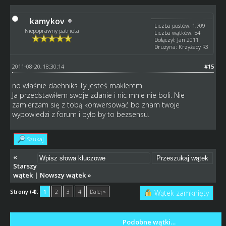
kamykov
Liczba postów: 1,709
Niepoprawny patriota
Liczba wątków: 54
Dołączył: Jan 2011
Drużyna: Krzyżacy R3
2011-08-20, 18:30:14
#15
no właśnie daehniks Ty jesteś maklerem.
Ja przedstawiłem swoje zdanie i nic mnie nie boli. Nie
zamierzam się z tobą konwersować bo znam twoje
wypowiedzi z forum i było by to bezsensu.
Szukaj
«
Starszy
wątek
|
Nowszy wątek
»
Strony (4):
1
2
3
4
Dalej »
Wątek zamknięty
Podobne wątki…