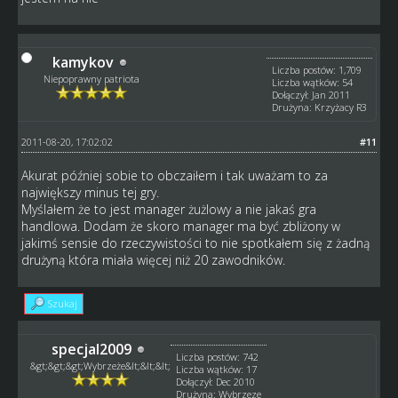
kamykov
Liczba postów: 1,709
Niepoprawny patriota
Liczba wątków: 54
Dołączył: Jan 2011
Drużyna: Krzyżacy R3
2011-08-20, 17:02:02
#11
Akurat później sobie to obczaiłem i tak uważam to za
największy minus tej gry.
Myślałem że to jest manager żużlowy a nie jakaś gra
handlowa. Dodam że skoro manager ma być zbliżony w
jakimś sensie do rzeczywistości to nie spotkałem się z żadną
drużyną która miała więcej niż 20 zawodników.
Szukaj
specjal2009
Liczba postów: 742
&gt;&gt;&gt;Wybrzeże&lt;&lt;&lt;
Liczba wątków: 17
Dołączył: Dec 2010
Drużyna: Wybrzeze