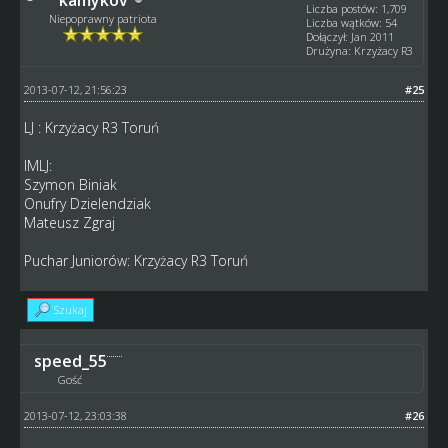
Liczba postów: 1,709
Niepoprawny patriota
Liczba wątków: 54
Dołączył: Jan 2011
Drużyna: Krzyżacy R3
2013-07-12, 21:56:23
#25
LJ : Krzyżacy R3 Toruń
IMLJ:
Szymon Biniak
Onufry Dzielendziak
Mateusz Zgraj
Puchar Juniorów: Krzyżacy R3 Toruń
Szukaj
speed_55
Gość
2013-07-12, 23:03:38
#26