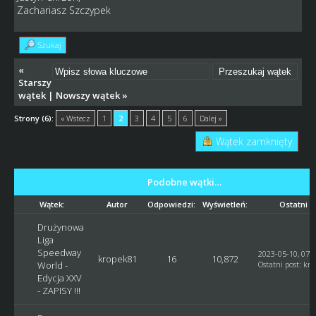
Zachariasz Szczypek
Szukaj
«
Starszy
wątek
|
Nowszy wątek
»
Strony (6):
« Wstecz
1
2
3
4
5
6
Dalej »
Wątek zamknięty
Podobne wątki…
Wątek:
Autor
Odpowiedzi:
Wyświetleń:
Ostatni p
Drużynowa
Liga
Speedway
2023-05-10, 07:
kropek81
16
10,872
World -
Ostatni post
:
kro
Edycja XXV
- ZAPISY !!!