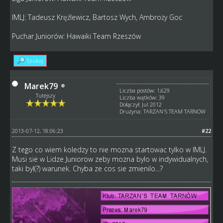
IMLJ: Tadeusz Kręźlewicz, Bartosz Wych, Ambroży Goc
Puchar Juniorów: Hawaiki Team Rzeszów
Szukaj
Marek79
Liczba postów: 1,629
Tutejszy
Liczba wątków: 39
Dołączył: Jul 2012
Drużyna: TARZAN'S TEAM TARNOW
2013-07-12, 18:06:23
#22
Z tego co wiem koledzy to nie mozna startowac tylko w IMLJ.
Musi sie w Lidze Juniorow zeby mozna bylo w indywidualnych,
taki byl(?) warunek. Chyba ze cos sie zmienilo...?