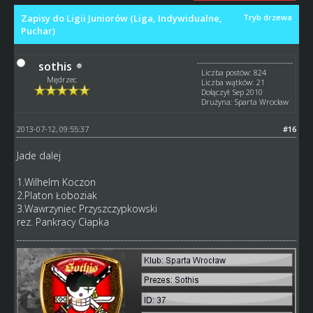
Zapisy do Ligii Juniorów (Liga, Indywidualne,
Tryb drzewa
Puchar)
sothis
Liczba postów: 824
Mędrzec
Liczba wątków: 21
Dołączył: Sep 2010
Drużyna: Sparta Wrocław
2013-07-12, 09:55:37
#16
Jade dalej
1.Wilhelm Koczon
2.Platon Łoboziak
3.Wawrzyniec Przyszczypkowski
rez. Pankracy Cłapka