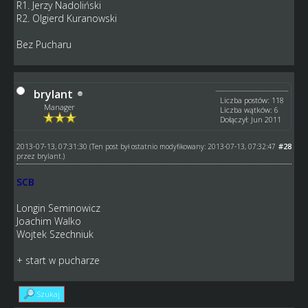
R1. Jerzy Nadoliński
R2. Olgierd Kuranowski
Bez Pucharu
brylant
Liczba postów: 118
Manager
Liczba wątków: 6
Dołączył: Jun 2011
2013-07-13, 07:31:30
#28
(Ten post był ostatnio modyfikowany: 2013-07-13, 07:32:47
przez
brylant
.)
SCB
Longin Seminowicz
Joachim Walko
Wojtek Szechniuk
+ start w pucharze
Szukaj