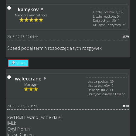
kamykov
Liczba postów: 1,709
Niepoprawny patriota
Liczba wątków: 54
Dołączył: Jan 2011
Drużyna: Krzyżacy R3
2013-07-13, 09:04:44
#29
Speed podaj termin rozpoczęcia tych rozgrywek
Szukaj
waleccrane
Liczba postów: 56
Manager
Liczba wątków: 7
Dołączył: Jul 2011
Drużyna: Żurawie Leszno
2013-07-13, 12:15:03
#30
Red Bull Leszno jedzie dalej.
IMLJ:
Cyryl Piorun,
Justyn Chrzon,