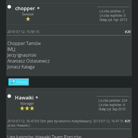
chopper
Liczba postów: 2
Świeżak
Liczba wątków: 0
Dołączył: Apr 2013
2013-07-12, 15:59:15
#20
Chopper Tarnów
IMLJ:
Jerzy Ignasiński
Ananiasz Ostasiewicz
Jonasz Kalaga
Szukaj
Hawaiki
Liczba postów: 224
Manager
Liczba wątków: 4
Dołączył: Sep 2010
2013-07-12, 16:47:03
#21
(Ten post był ostatnio modyfikowany: 2013-07-12, 16:47:15
przez
Hawaiki
.)
Liga Juniorów: Hawaiki Team Rzeszów