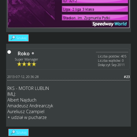
Szukaj
Roko
Liczba postów: 405
Super Manager
Liczba wątków: 0
Dołączył: Sep 2011
2013-07-12, 20:36:28
#23
RKS - MOTOR LUBLIN
IMLJ:
Albert Najduch
Amadeusz Andrearczyk
Aureliusz Czampiel
+ udział w pucharze
Szukaj