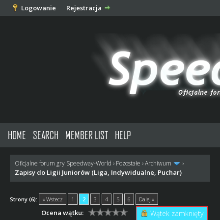
Logowanie
Rejestracja
HOME
SEARCH
MEMBER LIST
HELP
Oficjalne forum gry Speedway-World
›
Pozostałe
›
Archiwum
›
Zapisy do Ligii Juniorów (Liga, Indywidualne, Puchar)
Strony (6):
« Wstecz
1
2
3
4
5
6
Dalej »
Ocena wątku:
Wątek zamknięty