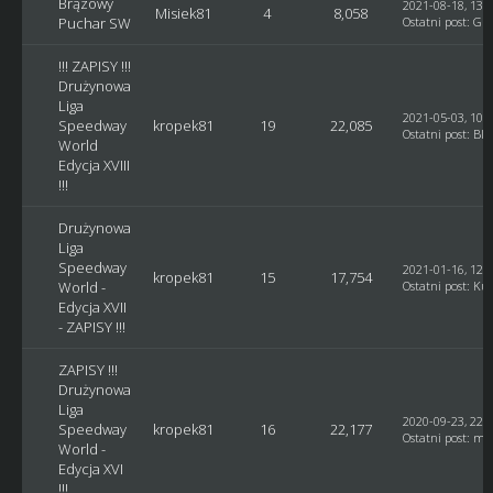
Brązowy
2021-08-18, 13:
Misiek81
4
8,058
Puchar SW
Ostatni post
:
GM
!!! ZAPISY !!!
Drużynowa
Liga
2021-05-03, 10:
Speedway
kropek81
19
22,085
Ostatni post
:
Bla
World
Edycja XVIII
!!!
Drużynowa
Liga
Speedway
2021-01-16, 12:
kropek81
15
17,754
World -
Ostatni post
:
Ku
Edycja XVII
- ZAPISY !!!
ZAPISY !!!
Drużynowa
Liga
2020-09-23, 22:
Speedway
kropek81
16
22,177
Ostatni post
:
ma
World -
Edycja XVI
!!!