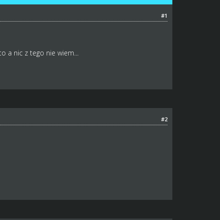
#1
 a nic z tego nie wiem...
#2