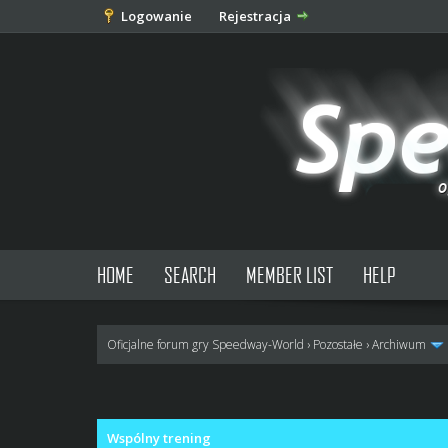
Logowanie
Rejestracja
HOME
SEARCH
MEMBER LIST
HELP
Oficjalne forum gry Speedway-World
›
Pozostałe
›
Archiwum
0 głosów - średnia: 0
1
2
3
4
5
Wspólny trening