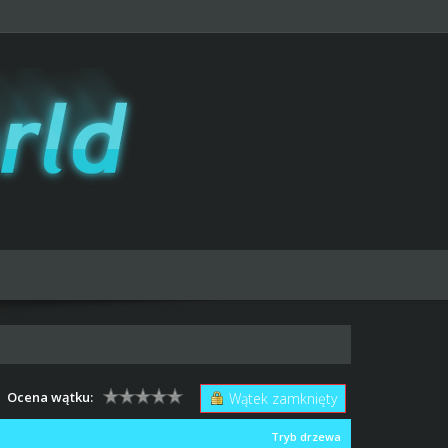
Ocena wątku:
Wątek zamknięty
Tryb drzewa