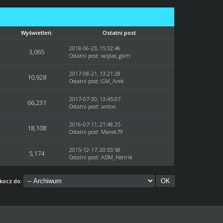
Wyświetleń:
Ostatni post
2018-06-23, 15:32:46
3,065
Ostatni post
:
wojtas_gkm
2017-08-21, 13:21:28
10,928
Ostatni post
:
GM_Arek
2017-07-30, 13:45:07
66,231
Ostatni post
:
anton
2016-07-11, 21:48:25
18,108
Ostatni post
:
Marek79
2015-12-17, 20:33:58
5,174
Ostatni post
:
ADM_Henrik
kocz do: