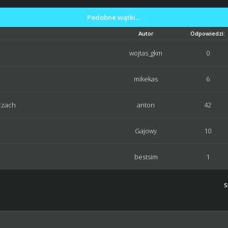
Podobne wątki…
Autor
Odpowiedzi:
wojtas_gkm
0
mikekas
6
czach
anton
42
Gajowy
10
bestsim
1
S