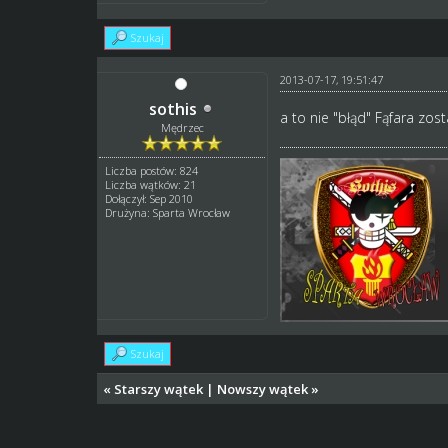
Szukaj
2013-07-17, 19:51:47
sothis
a to nie "błąd" Fąfara zo
Mędrzec
Liczba postów: 824
Liczba wątków: 21
Dołączył: Sep 2010
Drużyna: Sparta Wrocław
Szukaj
«
Starszy wątek
|
Nowszy wątek
»