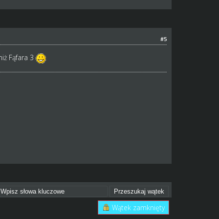
#5
niż Fąfara 3
Wątek zamknięty