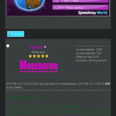
Szukaj
Speed
Liczba postów: 1,920
Moderator
Liczba wątków: 162
Dołączył: Sep 2010
Drużyna: Victory Leszno
2013-08-14, 11:24:23
#20
(Ten post był ostatnio modyfikowany: 2013-08-14, 11:26:04
przez
Speed
.)
Aktualizacja po 1 kolejce.
Jak widać 2 razy jest -1 pkt, takze wyjaśniam.
Unia Leszno za brak organizacji czwórmeczu -1pkt [regulamin