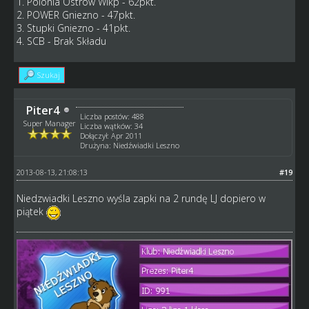
1. Polonia Ostrów Wlkp - 62pkt.
2. POWER Gniezno - 47pkt.
3. Stupki Gniezno - 41pkt.
4. SCB - Brak Składu
Szukaj
Piter4
Liczba postów: 488
Super Manager
Liczba wątków: 34
Dołączył: Apr 2011
Drużyna: Niedźwiadki Leszno
2013-08-13, 21:08:13
#19
Niedzwiadki Leszno wyśla zapki na 2 rundę LJ dopiero w
piątek