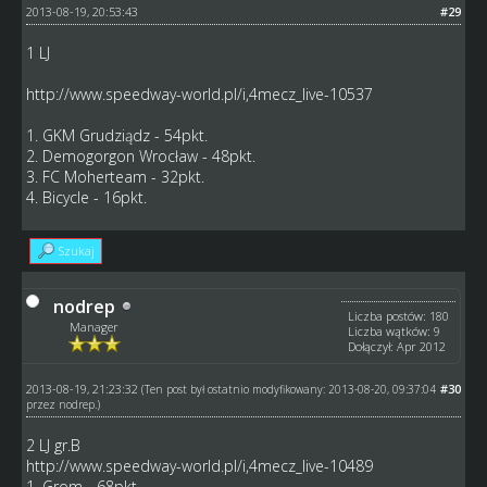
2013-08-19, 20:53:43
#29
1 LJ
http://www.speedway-world.pl/i,4mecz_live-10537
1. GKM Grudziądz - 54pkt.
2. Demogorgon Wrocław - 48pkt.
3. FC Moherteam - 32pkt.
4. Bicycle - 16pkt.
Szukaj
nodrep
Liczba postów: 180
Manager
Liczba wątków: 9
Dołączył: Apr 2012
2013-08-19, 21:23:32
#30
(Ten post był ostatnio modyfikowany: 2013-08-20, 09:37:04
przez
nodrep
.)
2 LJ gr.B
http://www.speedway-world.pl/i,4mecz_live-10489
1. Grom - 68pkt.