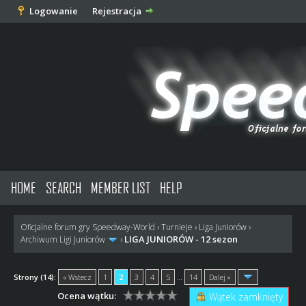
Logowanie
Rejestracja
HOME
SEARCH
MEMBER LIST
HELP
Oficjalne forum gry Speedway-World
›
Turnieje
›
Liga Juniorów
›
LIGA JUNIORÓW - 12 sezon
Archiwum Ligi Juniorów
›
Strony (14):
« Wstecz
1
2
3
4
5
…
14
Dalej »
Ocena wątku:
Wątek zamknięty