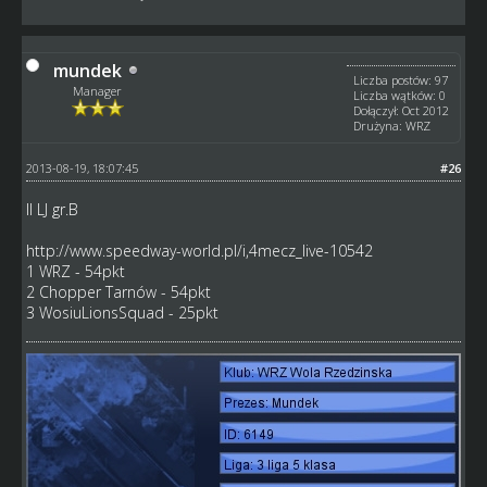
mundek
Liczba postów: 97
Manager
Liczba wątków: 0
Dołączył: Oct 2012
Drużyna: WRZ
2013-08-19, 18:07:45
#26
II LJ gr.B
http://www.speedway-world.pl/i,4mecz_live-10542
1 WRZ - 54pkt
2 Chopper Tarnów - 54pkt
3 WosiuLionsSquad - 25pkt