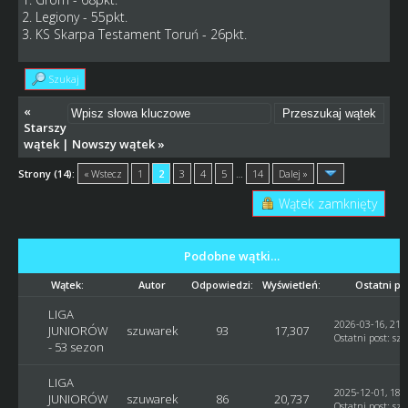
2. Legiony - 55pkt.
3. KS Skarpa Testament Toruń - 26pkt.
Szukaj
«
Starszy
wątek
|
Nowszy wątek
»
Strony (14):
« Wstecz
1
2
3
4
5
…
14
Dalej »
Wątek zamknięty
Podobne wątki…
Wątek:
Autor
Odpowiedzi:
Wyświetleń:
Ostatni po
LIGA
2026-03-16, 21:
JUNIORÓW
szuwarek
93
17,307
Ostatni post
:
sz
- 53 sezon
LIGA
2025-12-01, 18:
JUNIORÓW
szuwarek
86
20,737
Ostatni post
:
sz