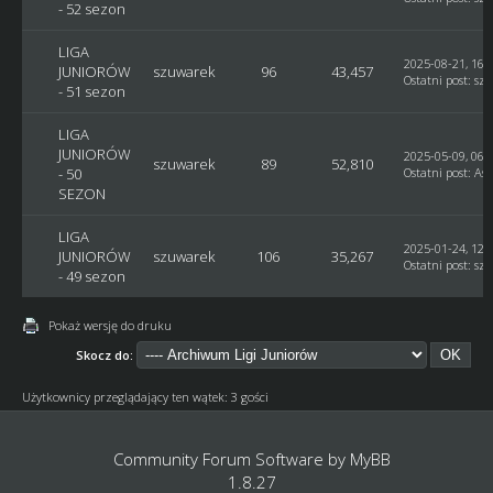
- 52 sezon
LIGA
2025-08-21, 16:
JUNIORÓW
szuwarek
96
43,457
Ostatni post
:
sz
- 51 sezon
LIGA
JUNIORÓW
2025-05-09, 06:
szuwarek
89
52,810
- 50
Ostatni post
:
Ast
SEZON
LIGA
2025-01-24, 12:
JUNIORÓW
szuwarek
106
35,267
Ostatni post
:
sz
- 49 sezon
Pokaż wersję do druku
Skocz do:
Użytkownicy przeglądający ten wątek: 3 gości
Community Forum Software by
MyBB
1.8.27