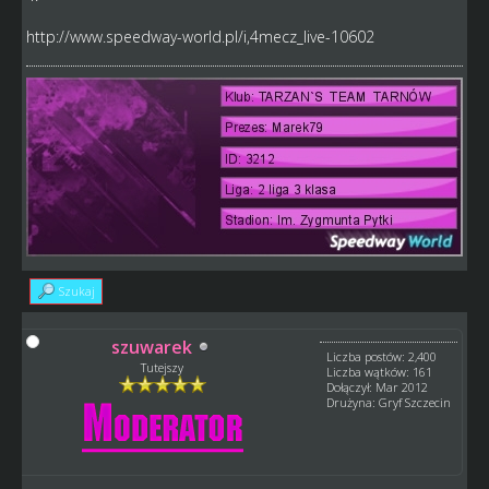
http://www.speedway-world.pl/i,4mecz_live-10602
Szukaj
szuwarek
Liczba postów: 2,400
Tutejszy
Liczba wątków: 161
Dołączył: Mar 2012
Drużyna: Gryf Szczecin