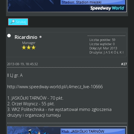
Szukaj
Ricardinio
Liczba postów: 59
Manager
Liczba wątków: 0
Dołączył: Mar 2013
Drużyna: J A S K Ó Ł K I
2013-08-19, 18:45:32
#27
II LJ gr. A
http://www.speedway-world.pl/i,4mecz_live-10666
1. JASKÓŁKI TARNÓW - 70 pkt.
2. Orzeł Wojnicz - 55 pkt.
3. WKŻ Politechnika - nie wystartował mimo zgłoszenia
drużyny i organizacji turnieju