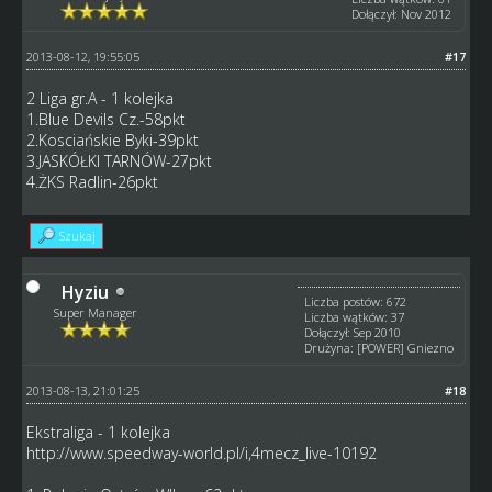
Dołączył: Nov 2012
2013-08-12, 19:55:05
#17
2 Liga gr.A - 1 kolejka
1.Blue Devils Cz.-58pkt
2.Kosciańskie Byki-39pkt
3.JASKÓŁKI TARNÓW-27pkt
4.ŻKS Radlin-26pkt
Szukaj
Hyziu
Liczba postów: 672
Super Manager
Liczba wątków: 37
Dołączył: Sep 2010
Drużyna: [POWER] Gniezno
2013-08-13, 21:01:25
#18
Ekstraliga - 1 kolejka
http://www.speedway-world.pl/i,4mecz_live-10192