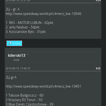
2013-08-19, 12:31:53
#24
2LJ - gr. A
http://www.speedway-world.pl/i,4mecz_live-10546
1. RKS - MOTOR LUBLIN - 62pkt.
2. anty falubaz - 56pkt.
3. Kościańskie Byki - 31pkt.
Szukaj
kilerski13
Gość
2013-08-19, 17:43:15
#25
2LJ gr.A
http://www.speedway-world.pl/i,4mecz_live-10451
1 Tatusie Bydgoszcz - 60
2 Krzyżacy R3 Toruń - 50
3 Blue Devils Częstochowa - 39