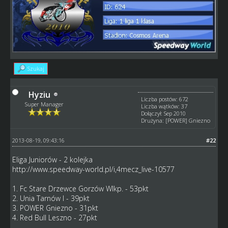
Szukaj
Hyziu
Liczba postów: 672
Super Manager
Liczba wątków: 37
Dołączył: Sep 2010
Drużyna: [POWER] Gniezno
2013-08-19, 09:43:16
#22
Eliga Juniorów - 2 kolejka
http://www.speedway-world.pl/i,4mecz_live-10577
1. Fc Stare Drzewce Gorzów Wlkp. - 53pkt
2. Unia Tarnów I - 39pkt
3. POWER Gniezno - 31pkt
4. Red Bull Leszno - 27pkt