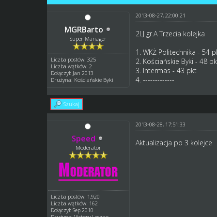
2013-08-27, 22:00:21
MGRBarto
2LJ gr.A Trzecia kolejka
Super Manager
1. WKŻ Politechnika - 54 p
Liczba postów: 325
2. Kościańskie Byki - 48 pk
Liczba wątków: 2
3. Intermas - 43 pkt
Dołączył: Jan 2013
4. -------------
Drużyna: Kościańskie Byki
Szukaj
2013-08-28, 17:51:33
Speed
Aktualizacja po 3 kolejce
Moderator
Liczba postów: 1,920
Liczba wątków: 162
Dołączył: Sep 2010
Drużyna: Victory Leszno