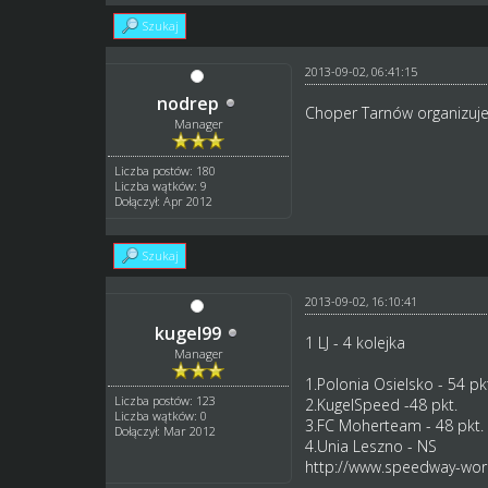
Szukaj
2013-09-02, 06:41:15
nodrep
Choper Tarnów organizuje d
Manager
Liczba postów: 180
Liczba wątków: 9
Dołączył: Apr 2012
Szukaj
2013-09-02, 16:10:41
kugel99
1 LJ - 4 kolejka
Manager
1.Polonia Osielsko - 54 pk
Liczba postów: 123
2.KugelSpeed -48 pkt.
Liczba wątków: 0
3.FC Moherteam - 48 pkt.
Dołączył: Mar 2012
4.Unia Leszno - NS
http://www.speedway-worl