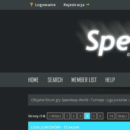
Logowanie
Rejestracja
HOME
SEARCH
MEMBER LIST
HELP
Oficjalne forum gry Speedway-World
›
Turnieje
›
Liga Juniorów
›
0 głosów - średnia: 0
1
2
3
4
5
Strony (14):
« Wstecz
1
2
3
4
5
6
…
14
Dalej »
LIGA JUNIORÓW - 12 sezon