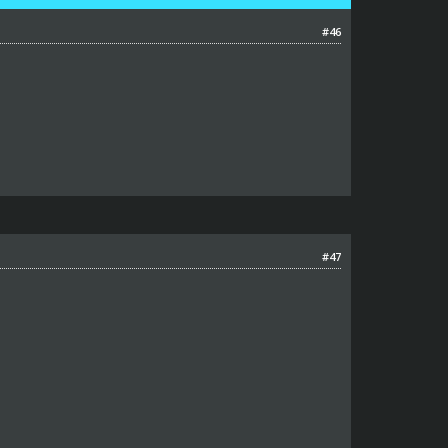
#46
#47