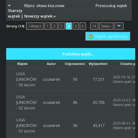
«
Starszy
wątek
|
Nowszy wątek
»
Strony (14):
« Wstecz
1
2
3
4
5
6
…
14
Dalej »
Wątek zamknięty
Podobne wątki…
Wątek:
Autor
Odpowiedzi:
Wyświetleń:
Ostatni po
LIGA
2026-03-16, 21:
JUNIORÓW
szuwarek
93
17,251
Ostatni post
:
sz
- 53 sezon
LIGA
2025-12-01, 18:
JUNIORÓW
szuwarek
86
20,706
Ostatni post
:
sz
- 52 sezon
LIGA
2025-08-21, 16:
JUNIORÓW
szuwarek
96
43,417
Ostatni post
:
sz
- 51 sezon