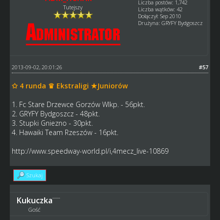
Liczba postów: 1,742
Tutejszy
Liczba wątków: 42
Dołączył: Sep 2010
Drużyna: GRYFY Bydgoszcz
2013-09-02, 20:01:26
#57
✩ 4 runda ♛ Ekstraligi ★Juniorów
1. Fc Stare Drzewce Gorzów Wlkp. - 56pkt.
2. GRYFY Bydgoszcz - 48pkt.
3. Stupki Gniezno - 30pkt.
4. Hawaiki Team Rzeszów - 16pkt.
http://www.speedway-world.pl/i,4mecz_live-10869
Szukaj
Kukuczka
Gość