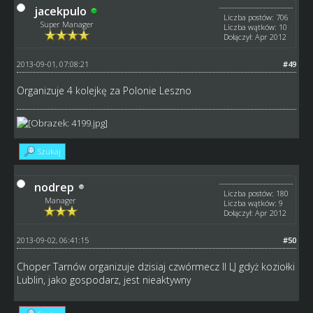
jacekpulo
Liczba postów: 706
Super Manager
Liczba wątków: 10
Dołączył: Apr 2012
2013-09-01, 07:08:21
#49
Organizuje 4 kolejkę za Polonie Leszno
Szukaj
nodrep
Liczba postów: 180
Manager
Liczba wątków: 9
Dołączył: Apr 2012
2013-09-02, 06:41:15
#50
Choper Tarnów organizuje dzisiaj czwórmecz II LJ gdyż koziołki
Lublin, jako gospodarz, jest nieaktywny