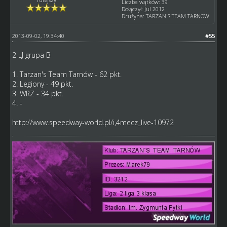
Liczba wątków: 39
Dołączył: Jul 2012
Drużyna: TARZAN'S TEAM TARNOW
2013-09-02, 19:34:40
#55
2 LJ grupa B
1. Tarzan's Team Tarnów - 62 pkt.
2. Legiony - 49 pkt.
3. WRZ - 34 pkt.
4. -
http://www.speedway-world.pl/i,4mecz_live-10972