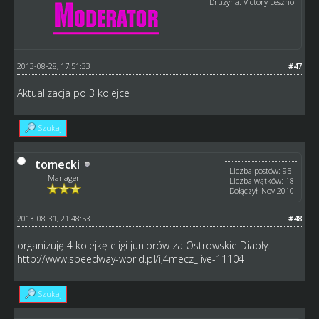
Drużyna: Victory Leszno
2013-08-28, 17:51:33
#47
Aktualizacja po 3 kolejce
Szukaj
tomecki
Liczba postów: 95
Manager
Liczba wątków: 18
Dołączył: Nov 2010
2013-08-31, 21:48:53
#48
organizuję 4 kolejkę eligi juniorów za Ostrowskie Diabły:
http://www.speedway-world.pl/i,4mecz_live-11104
Szukaj