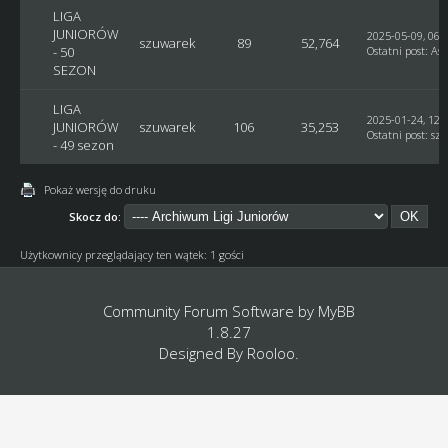
LIGA
JUNIORÓW
2025-05-09, 06:
szuwarek
89
52,764
- 50
Ostatni post
:
Ast
SEZON
LIGA
2025-01-24, 12:
JUNIORÓW
szuwarek
106
35,253
Ostatni post
:
sz
- 49 sezon
Pokaż wersję do druku
Skocz do:
Użytkownicy przeglądający ten wątek: 1 gości
Community Forum Software by
MyBB
1.8.27
Designed By
Rooloo
.