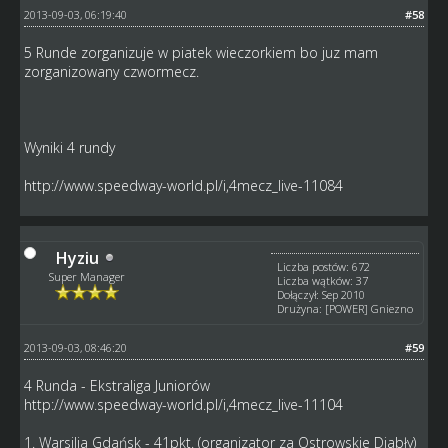
2013-09-03, 06:19:40
#58
5 Runde zorganizuje w piatek wieczorkiem bo juz mam
zorganizowany czwormecz.
Wyniki 4 rundy
http://www.speedway-world.pl/i,4mecz_live-11084
Hyziu
Liczba postów: 672
Super Manager
Liczba wątków: 37
Dołączył: Sep 2010
Drużyna: [POWER] Gniezno
2013-09-03, 08:46:20
#59
4 Runda - Ekstraliga Juniorów
http://www.speedway-world.pl/i,4mecz_live-11104
1. Warsilia Gdańsk - 41pkt. (organizator za Ostrowskie Diabły)