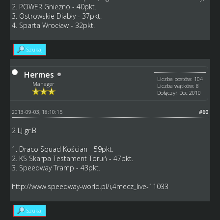
2. POWER Gniezno - 40pkt.
3. Ostrowskie Diabły - 37pkt.
4. Sparta Wrocław - 32pkt.
Szukaj
Hermes
Liczba postów: 104
Manager
Liczba wątków: 8
Dołączył: Dec 2010
2013-09-03, 18:10:15
#60
2 LJ gr.B
1. Draco Squad Kościan - 59pkt.
2. KS Skarpa Testament Toruń - 47pkt.
3. Speedway Tramp - 43pkt.
http://www.speedway-world.pl/i,4mecz_live-11033
Szukaj