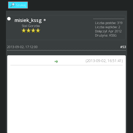
Szukaj
misiek_kssg
Liczba postów: 319
Stal Gorzów
Liczba wątków: 2
Dołączył: Apr 2012
Drużyna: KSSG
2013-09-02, 17:12:00
#53
(2013-09-02, 16:51:41)
Ricardinio napisał(a):
Liga Juniorów
2a - 4 kolejka
1. Krzyżacy R3 Toruń - 54 pkt
2. JASKÓŁKI Tarnów - 43 pkt
3. Intermas - 40 pkt
W drużynie Intermas startowała rezerwa toru - zdobył 6
pkt
http://www.speedway-world.pl/i,4mecz_live-11077