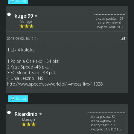
Szukaj
kugel99
Liczba postów: 123
Manager
Liczba wątków: 0
Dołączył: Mar 2012
2013-09-02, 16:10:41
#51
1 LJ - 4 kolejka
1.Polonia Osielsko - 54 pkt.
2.KugelSpeed -48 pkt.
3.FC Moherteam - 48 pkt.
4.Unia Leszno - NS
http://www.speedway-world.pl/i,4mecz_live-11028
Szukaj
Ricardinio
Liczba postów: 59
Manager
Liczba wątków: 0
Dołączył: Mar 2013
Drużyna: J A S K Ó Ł K I