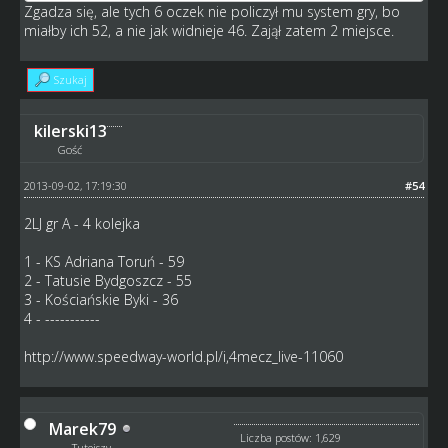
Zgadza się, ale tych 6 oczek nie policzył mu system gry, bo
miałby ich 52, a nie jak widnieje 46. Zajął zatem 2 miejsce.
Szukaj
kilerski13
Gość
2013-09-02, 17:19:30
#54
2LJ gr A - 4 kolejka
1 - KS Adriana Toruń - 59
2 - Tatusie Bydgoszcz - 55
3 - Kościańskie Byki - 36
4 - -----------
http://www.speedway-world.pl/i,4mecz_live-11060
Marek79
Liczba postów: 1,629
Tutejszy