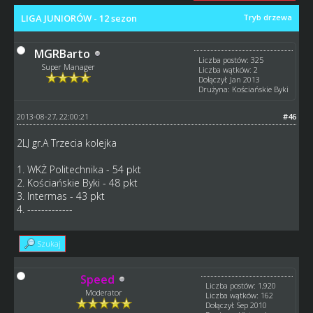
LIGA JUNIORÓW - 12 sezon
Tryb drzewa
MGRBarto
Liczba postów: 325
Super Manager
Liczba wątków: 2
Dołączył: Jan 2013
Drużyna: Kościańskie Byki
2013-08-27, 22:00:21
#46
2LJ gr.A Trzecia kolejka
1. WKŻ Politechnika - 54 pkt
2. Kościańskie Byki - 48 pkt
3. Intermas - 43 pkt
4. -------------
Szukaj
Speed
Liczba postów: 1,920
Moderator
Liczba wątków: 162
Dołączył: Sep 2010