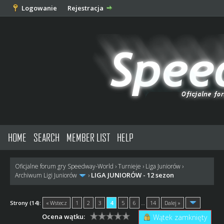
Logowanie
Rejestracja
HOME
SEARCH
MEMBER LIST
HELP
Oficjalne forum gry Speedway-World
›
Turnieje
›
Liga Juniorów
›
LIGA JUNIORÓW - 12 sezon
Archiwum Ligi Juniorów
›
Strony (14):
« Wstecz
1
2
3
4
5
6
…
14
Dalej »
Ocena wątku:
Wątek zamknięty