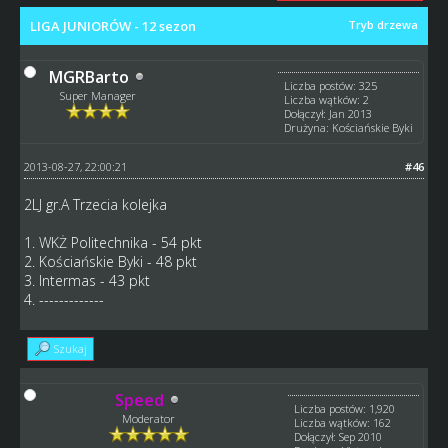
LIGA JUNIORÓW - 12 sezon
Tryb drzewa
MGRBarto
Liczba postów: 325
Super Manager
Liczba wątków: 2
Dołączył: Jan 2013
Drużyna: Kościańskie Byki
2013-08-27, 22:00:21
#46
2LJ gr.A Trzecia kolejka
1. WKŻ Politechnika - 54 pkt
2. Kościańskie Byki - 48 pkt
3. Intermas - 43 pkt
4. -------------
Szukaj
Speed
Liczba postów: 1,920
Moderator
Liczba wątków: 162
Dołączył: Sep 2010