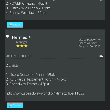
2. POWER Gniezno - 40pkt.
3. Ostrowskie Diabły - 37pkt.
4. Sparta Wrocław - 32pkt.
Szukaj
Hermes
Liczba postów: 104
Manager
Liczba wątków: 8
Dołączył: Dec 2010
2013-09-03, 18:10:15
#60
2 LJ gr.B
1. Draco Squad Kościan - 59pkt.
2. KS Skarpa Testament Toruń - 47pkt.
3. Speedway Tramp - 43pkt.
http://www.speedway-world.pl/i,4mecz_live-11033
Szukaj