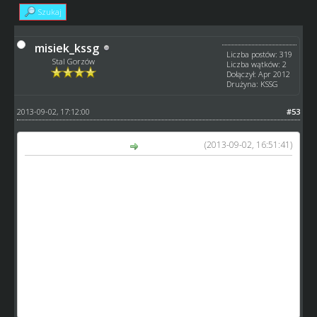
Szukaj
misiek_kssg
Liczba postów: 319
Stal Gorzów
Liczba wątków: 2
Dołączył: Apr 2012
Drużyna: KSSG
2013-09-02, 17:12:00
#53
(2013-09-02, 16:51:41)
Ricardinio napisał(a):
Liga Juniorów
2a - 4 kolejka
1. Krzyżacy R3 Toruń - 54 pkt
2. JASKÓŁKI Tarnów - 43 pkt
3. Intermas - 40 pkt
W drużynie Intermas startowała rezerwa toru - zdobył 6
pkt
http://www.speedway-world.pl/i,4mecz_live-11077