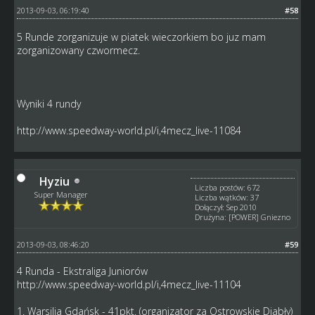
2013-09-03, 06:19:40
#58
5 Runde zorganizuje w piatek wieczorkiem bo juz mam
zorganizowany czwormecz.
Wyniki 4 rundy
http://www.speedway-world.pl/i,4mecz_live-11084
Hyziu
Liczba postów: 672
Super Manager
Liczba wątków: 37
Dołączył: Sep 2010
Drużyna: [POWER] Gniezno
2013-09-03, 08:46:20
#59
4 Runda - Ekstraliga Juniorów
http://www.speedway-world.pl/i,4mecz_live-11104
1. Warsilia Gdańsk - 41pkt. (organizator za Ostrowskie Diabły)