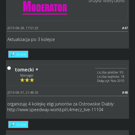
Drużyna: Victory Leszno
2013-08-28, 17:51:33
#47
Aktualizacja po 3 kolejce
Szukaj
tomecki
Liczba postów: 95
Manager
Liczba wątków: 18
Dołączył: Nov 2010
2013-08-31, 21:48:53
#48
organizuję 4 kolejkę eligi juniorów za Ostrowskie Diabły:
http://www.speedway-world.pl/i,4mecz_live-11104
Szukaj