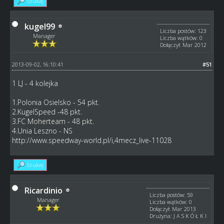
Szukaj
kugel99
Liczba postów: 123
Manager
Liczba wątków: 0
Dołączył: Mar 2012
2013-09-02, 16:10:41
#51
1 LJ - 4 kolejka
1.Polonia Osielsko - 54 pkt.
2.KugelSpeed -48 pkt.
3.FC Moherteam - 48 pkt.
4.Unia Leszno - NS
http://www.speedway-world.pl/i,4mecz_live-11028
Szukaj
Ricardinio
Liczba postów: 59
Manager
Liczba wątków: 0
Dołączył: Mar 2013
Drużyna: J A S K Ó Ł K I