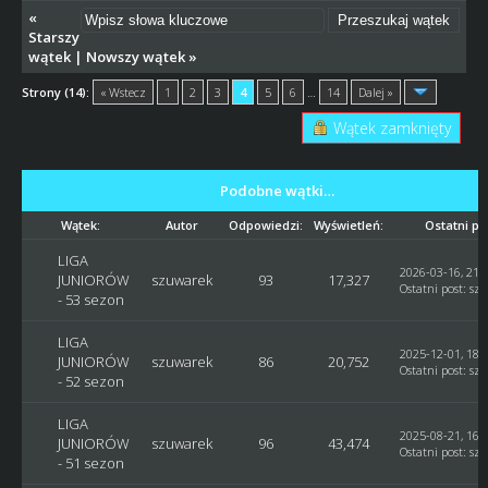
«
Starszy
wątek
|
Nowszy wątek
»
Strony (14):
« Wstecz
1
2
3
4
5
6
…
14
Dalej »
Wątek zamknięty
Podobne wątki…
Wątek:
Autor
Odpowiedzi:
Wyświetleń:
Ostatni po
LIGA
2026-03-16, 21:
JUNIORÓW
szuwarek
93
17,327
Ostatni post
:
sz
- 53 sezon
LIGA
2025-12-01, 18:
JUNIORÓW
szuwarek
86
20,752
Ostatni post
:
sz
- 52 sezon
LIGA
2025-08-21, 16:
JUNIORÓW
szuwarek
96
43,474
Ostatni post
:
sz
- 51 sezon