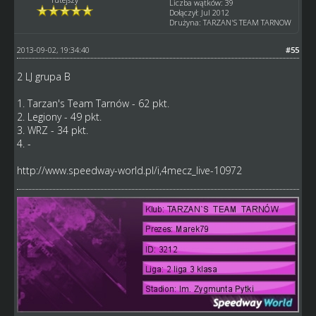
Liczba wątków: 39
Dołączył: Jul 2012
Drużyna: TARZAN'S TEAM TARNOW
2013-09-02, 19:34:40
#55
2 LJ grupa B
1. Tarzan's Team Tarnów - 62 pkt.
2. Legiony - 49 pkt.
3. WRZ - 34 pkt.
4. -
http://www.speedway-world.pl/i,4mecz_live-10972