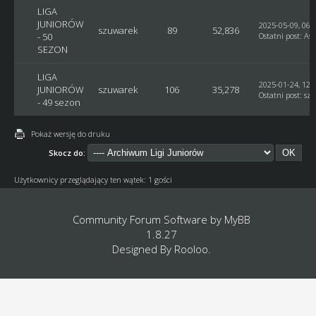
LIGA
JUNIORÓW
2025-05-09, 06:
szuwarek
89
52,836
- 50
Ostatni post
:
Ast
SEZON
LIGA
2025-01-24, 12:
JUNIORÓW
szuwarek
106
35,278
Ostatni post
:
sz
- 49 sezon
Pokaż wersję do druku
Skocz do:
Użytkownicy przeglądający ten wątek: 1 gości
Community Forum Software by
MyBB
1.8.27
Designed By
Rooloo
.