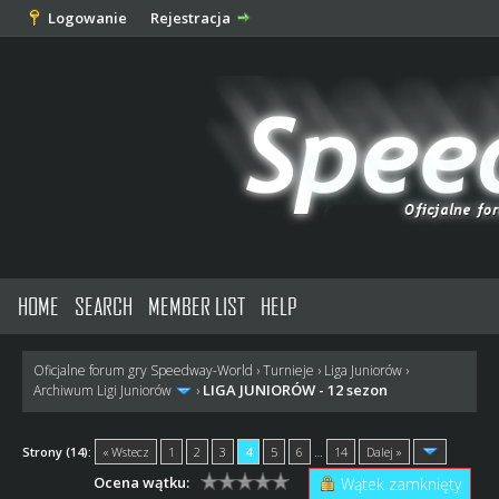
Logowanie
Rejestracja
HOME
SEARCH
MEMBER LIST
HELP
Oficjalne forum gry Speedway-World
›
Turnieje
›
Liga Juniorów
›
LIGA JUNIORÓW - 12 sezon
Archiwum Ligi Juniorów
›
Strony (14):
« Wstecz
1
2
3
4
5
6
…
14
Dalej »
Ocena wątku:
Wątek zamknięty