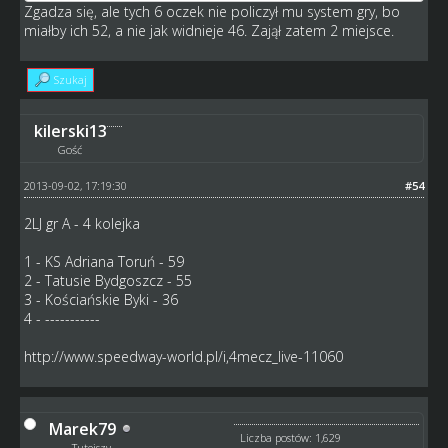
Zgadza się, ale tych 6 oczek nie policzył mu system gry, bo
miałby ich 52, a nie jak widnieje 46. Zajął zatem 2 miejsce.
Szukaj
kilerski13
Gość
2013-09-02, 17:19:30
#54
2LJ gr A - 4 kolejka
1 - KS Adriana Toruń - 59
2 - Tatusie Bydgoszcz - 55
3 - Kościańskie Byki - 36
4 - -----------
http://www.speedway-world.pl/i,4mecz_live-11060
Marek79
Liczba postów: 1,629
Tutejszy