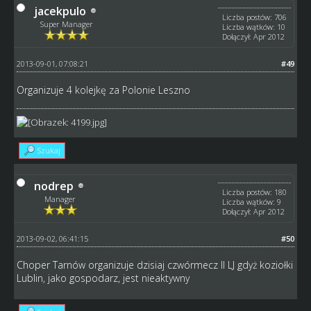
jacekpulo
Liczba postów: 706
Super Manager
Liczba wątków: 10
Dołączył: Apr 2012
2013-09-01, 07:08:21
#49
Organizuje 4 kolejkę za Polonie Leszno
Szukaj
nodrep
Liczba postów: 180
Manager
Liczba wątków: 9
Dołączył: Apr 2012
2013-09-02, 06:41:15
#50
Choper Tarnów organizuje dzisiaj czwórmecz II LJ gdyż koziołki
Lublin, jako gospodarz, jest nieaktywny