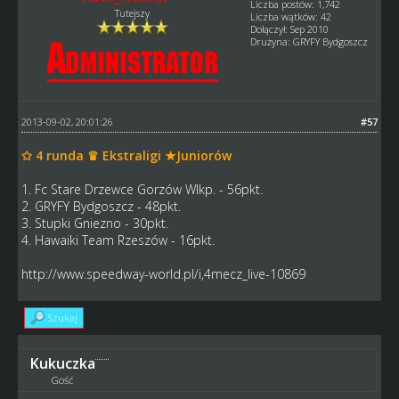
Liczba postów: 1,742
Tutejszy
Liczba wątków: 42
Dołączył: Sep 2010
Drużyna: GRYFY Bydgoszcz
2013-09-02, 20:01:26
#57
✩ 4 runda ♛ Ekstraligi ★Juniorów
1. Fc Stare Drzewce Gorzów Wlkp. - 56pkt.
2. GRYFY Bydgoszcz - 48pkt.
3. Stupki Gniezno - 30pkt.
4. Hawaiki Team Rzeszów - 16pkt.
http://www.speedway-world.pl/i,4mecz_live-10869
Szukaj
Kukuczka
Gość