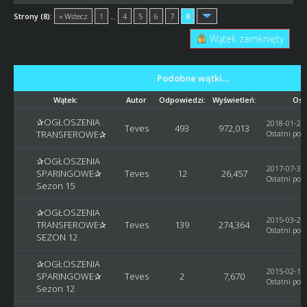
Strony (8):
« Wstecz
1
…
4
5
6
7
8
Wątek zamknięty
Podobne wątki…
Wątek:
Autor
Odpowiedzi:
Wyświetleń:
Ost
✰OGŁOSZENIA
2018-01-29,
Teves
493
972,013
TRANSFEROWE✰
Ostatni post
✰OGŁOSZENIA
2017-07-30,
SPARINGOWE✰
Teves
12
26,457
Ostatni post
Sezon 15
✰OGŁOSZENIA
2015-03-29,
TRANSFEROWE✰
Teves
139
274,364
Ostatni post
SEZON 12
✰OGŁOSZENIA
2015-02-14,
SPARINGOWE✰
Teves
2
7,670
Ostatni post
Sezon 12