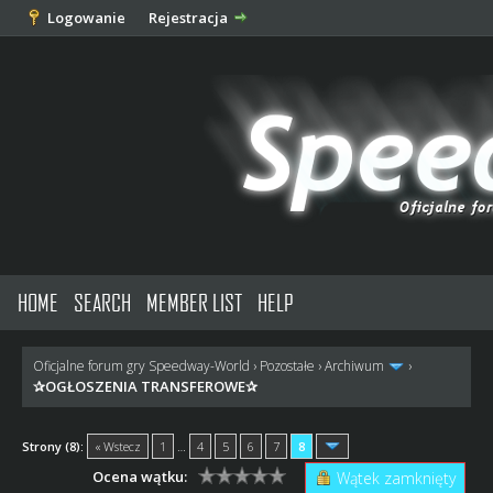
Logowanie
Rejestracja
HOME
SEARCH
MEMBER LIST
HELP
Oficjalne forum gry Speedway-World
›
Pozostałe
›
Archiwum
›
✰OGŁOSZENIA TRANSFEROWE✰
Strony (8):
« Wstecz
1
…
4
5
6
7
8
Ocena wątku:
Wątek zamknięty