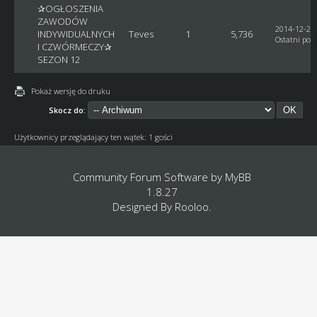
✰OGŁOSZENIA
ZAWODÓW
2014-12-29,
INDYWIDUALNYCH
Teves
1
5,736
Ostatni post
I CZWÓRMECZY✰
SEZON 12
Pokaż wersję do druku
Skocz do:
Użytkownicy przeglądający ten wątek: 1 gości
Community Forum Software by
MyBB
1.8.27
Designed By
Rooloo
.