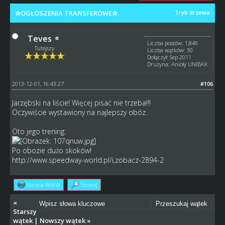
✰OGŁOSZENIA TRANSFEROWE✰
Tryb drzewa
Teves
Liczba postów: 1,849
Tutejszy
Liczba wątków: 30
Dołączył: Sep 2011
Drużyna: Anioły UNIBAX
2013-12-01, 16:43:27
#106
Jarzębski na liście! Więcej pisać nie trzeba!!!
Oczywiście wystawiony na najlepszy obóz.
Oto jego trening:
Po obozie dużo skoków!
http://www.speedway-world.pl/i,zobacz-2894-2
Strona WWW
Szukaj
«
Starszy
wątek
|
Nowszy wątek
»