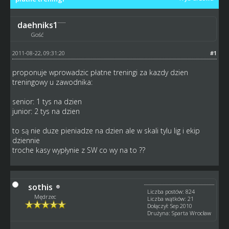
daehniks1
Gość
2011-08-22, 09:31:20
#1
proponuje wprowadzic płatne treningi za kazdy dzien
treningowy u zawodnika:
senior: 1 tys na dzien
junior: 2 tys na dzien
to są nie duze pieniadze na dzien ale w skali tylu lig i ekip
dziennie
troche kasy wypłynie z SW co wy na to ??
sothis
Liczba postów: 824
Mędrzec
Liczba wątków: 21
Dołączył: Sep 2010
Drużyna: Sparta Wrocław