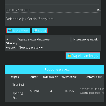
2011-08-22, 10:08:35
#4
Dokładnie jak Sothis. Zamykam.
Strona WWW
Szukaj
«
Starszy
wątek
|
Nowszy wątek
»
Wątek zamknięty
Podobne wątki…
Wątek:
Autor
Odpowiedzi:
Wyświetleń:
Ostatni post
Treningi
,
2012-12-28, 13:01:20
Falubaz
4
10,196
sparingi
Ostatni post
:
steel_rid
itp.