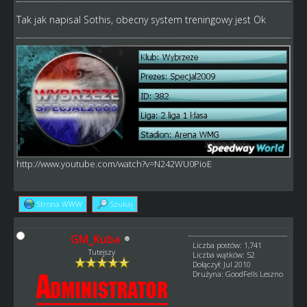
Tak jak napisal Sothis, obecny system treningowy jest Ok
http://www.youtube.com/watch?v=N242WU0PioE
Strona WWW
Szukaj
GM_Kuba
Liczba postów: 1,741
Tutejszy
Liczba wątków: 52
Dołączył: Jul 2010
Drużyna: GoodFells Leszno