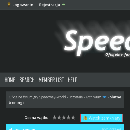
Logowanie
Rejestracja
HOME
SEARCH
MEMBER LIST
HELP
płatne
Oficjalne forum gry Speedway-World
›
Pozostałe
›
Archiwum
›
treningi
Ocena wątku:
Wątek zamknięty
płatne treningi
Tryb drzewa