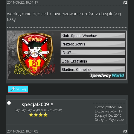
2011-08-22, 10:01:17
#2
według mnie będzie to faworyzowanie drużyn z dużą ilością
kasy
Szukaj
specjal2009
Liczba postów: 742
&gt;&gt;&gt;Wybrzeże&lt;&lt;&lt;
Liczba wątków: 17
Dołączył: Dec 2010
Drużyna: Wybrzeze
2011-08-22, 10:04:05
#3