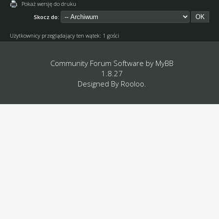
Pokaż wersję do druku
Skocz do:
Użytkownicy przeglądający ten wątek: 1 gości
Community Forum Software by
MyBB
1.8.27
Designed By
Rooloo
.