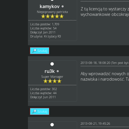
kamykov
Z tą licencją to wystarc
Niepoprawny patriota
wychowankowie obcokraj
Liczba postów: 1,709
Liczba wątków: 54
Dołączył: Jan 2011
Drużyna: Krzyżacy R3
Szukaj
2013-08-18, 18:08:20
(Ten post by
ru3k
Aby wprowadzić nowych o
Super Manager
nazwiska i narodowość. Ta
Liczba postów: 302
Liczba wątków: 44
Dołączył: Jun 2011
Szukaj
2013-08-21, 19:45:26