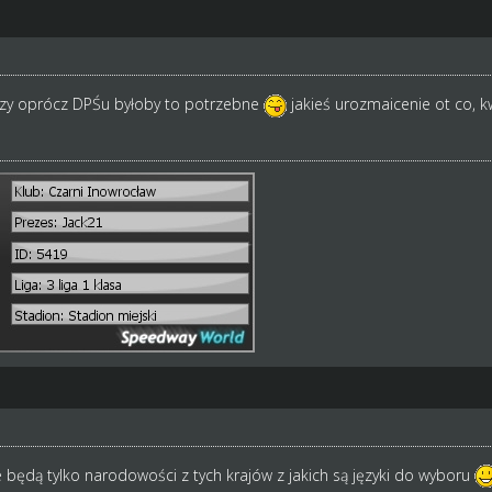
 czy oprócz DPŚu byłoby to potrzebne
jakieś urozmaicenie ot co, k
e będą tylko narodowości z tych krajów z jakich są języki do wyboru