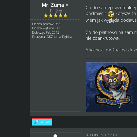
Mr. Zuma
Co do samej ewentualnej p
Tutejszy
podmienić
Łotysze to 
wiem jak wygląda dodawani
Liczba postów: 983
Liczba wątków: 37
Co do płatności na sam ma
Dołączył: Feb 2013
Drużyna: DKŻ Unia Dębica
nie zbankrutował.
A licencja, można by tak z
Szukaj
2013-08-18, 11:03:07