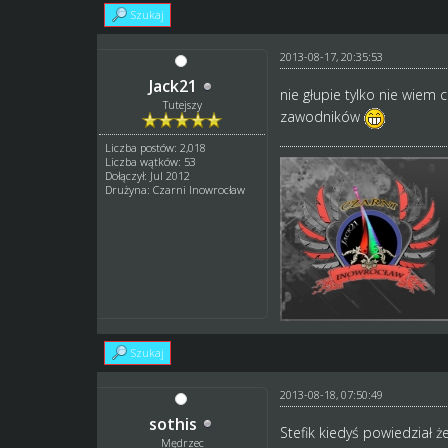
Szukaj
2013-08-17, 20:35:53
Jack21
nie głupie tylko nie wiem
Tutejszy
zawodników
Liczba postów: 2,018
Liczba wątków: 53
Dołączył: Jul 2012
Drużyna: Czarni Inowrocław
Szukaj
2013-08-18, 07:50:49
sothis
Stefik kiedyś powiedział ż
Mędrzec