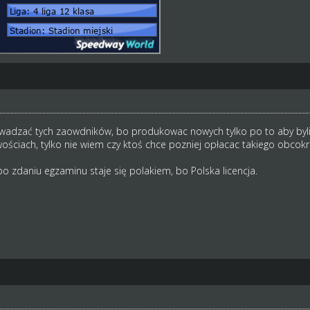
owadzać tych zaowdników, bo produkowac nowych tylko po to aby byli
ościach, tylko nie wiem czy ktoś chce pozniej opłacac takiego obcok
o zdaniu egzaminu staje się polakiem, bo Polska licencja.