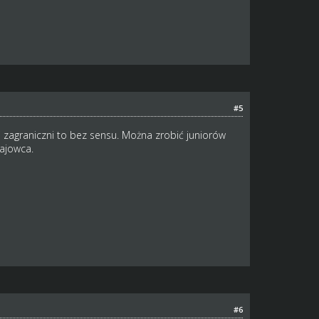
#5
 zagraniczni to bez sensu. Można zrobić juniorów
rajowca.
#6