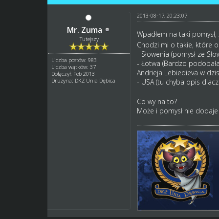
2013-08-17, 20:23:07
Mr. Zuma
Wpadłem na taki pomysł, 
Tutejszy
Chodzi mi o takie, które 
- Słowenia (pomysł ze Sło
Liczba postów: 983
- Łotwa (Bardzo podobała
Liczba wątków: 37
Andrieja Lebiedieva w dzi
Dołączył: Feb 2013
Drużyna: DKŻ Unia Dębica
- USA (tu chyba opis dlac
Co wy na to?
Może i pomysł nie dodaje