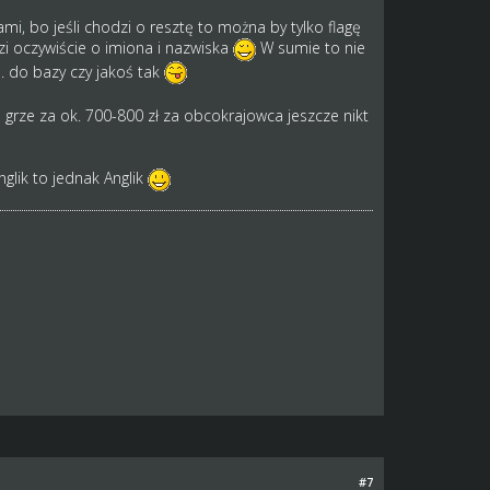
i, bo jeśli chodzi o resztę to można by tylko flagę
i oczywiście o imiona i nazwiska
W sumie to nie
. do bazy czy jakoś tak
grze za ok. 700-800 zł za obcokrajowca jeszcze nikt
nglik to jednak Anglik
#7