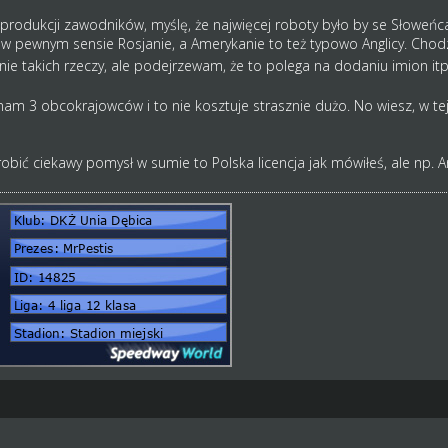
rodukcji zawodników, myślę, że najwięcej roboty było by se Słoweńcam
w pewnym sensie Rosjanie, a Amerykanie to też typowo Anglicy. Chodz
e takich rzeczy, ale podejrzewam, że to polega na dodaniu imion itp
m 3 obcokrajowców i to nie kosztuje strasznie dużo. No wiesz, w tej 
robić ciekawy pomysł w sumie to Polska licencja jak mówiłeś, ale np. A