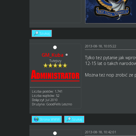
Szukaj
2013-08-18, 10:05:22
GM_Kuba
Tylko tez pytanie jak wpr
Tutejszy
12-15 lat o takch narodow
Można też nop zrobić ze p
Liczba postów: 1,741
Liczba wątków: 52
Dołączył: Jul 2010
Drużyna: GoodFells Leszno
Strona WWW
Szukaj
2013-08-18, 10:42:01