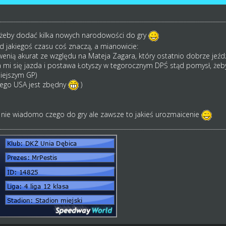
żeby dodać kilka nowych narodowości do gry
od jakiegoś czasu coś znaczą, a mianowicie:
wenią akurat ze względu na Mateja Zagara, który ostatnio dobrze jeźdz
 mi się jazda i postawa Łotyszy w tegorocznym DPŚ stąd pomysł, żeby
siejszym GP)
zego USA jest zbędny
)
 nie wiadomo czego do gry ale zawsze to jakieś urozmaicenie