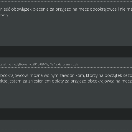
zy znieść obowiązek płacenia za przyjazd na mecz obcokrajowca i nie
owcy
ł ostatnio modyfikowany: 2013-08-18, 18:12:48 przez
ru3k
.)
bcokrajowców, można wolnym zawodnikom, którzy na początek sezon
kże jestem za zniesieniem opłaty za przyjazd obcokrajowca na mecz,