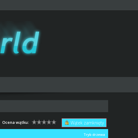
Ocena wątku:
Wątek zamknięty
Tryb drzewa