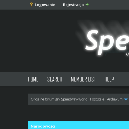
Logowanie
Rejestracja
HOME
SEARCH
MEMBER LIST
HELP
Oficjalne forum gry Speedway-World
›
Pozostałe
›
Archiwum
0 głosów - średnia: 0
1
2
3
4
5
Narodowości