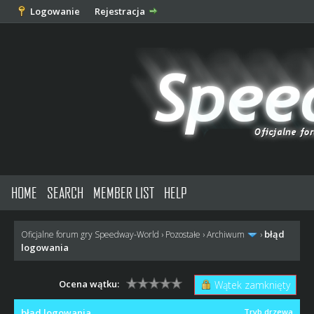
Logowanie
Rejestracja
HOME
SEARCH
MEMBER LIST
HELP
błąd
Oficjalne forum gry Speedway-World
›
Pozostałe
›
Archiwum
›
logowania
Ocena wątku:
Wątek zamknięty
błąd logowania
Tryb drzewa