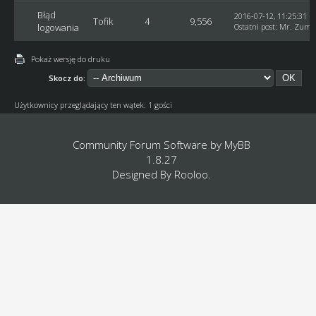
Błąd
2016-07-12, 11:25:31
Tofik
4
9,556
logowania
Ostatni post
:
Mr. Zuma
Pokaż wersję do druku
Skocz do:
Użytkownicy przeglądający ten wątek: 1 gości
Community Forum Software by
MyBB
1.8.27
Designed By
Rooloo
.