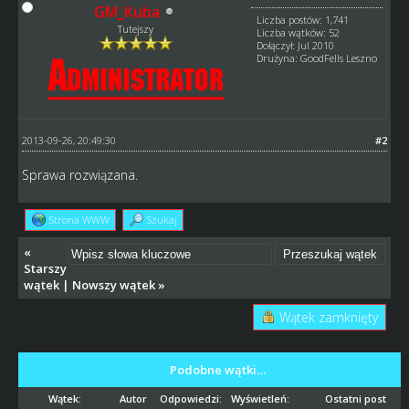
GM_Kuba
Liczba postów: 1,741
Tutejszy
Liczba wątków: 52
Dołączył: Jul 2010
Drużyna: GoodFells Leszno
2013-09-26, 20:49:30
#2
Sprawa rozwiązana.
Strona WWW
Szukaj
«
Starszy
wątek
|
Nowszy wątek
»
Wątek zamknięty
Podobne wątki…
Wątek:
Autor
Odpowiedzi:
Wyświetleń:
Ostatni post