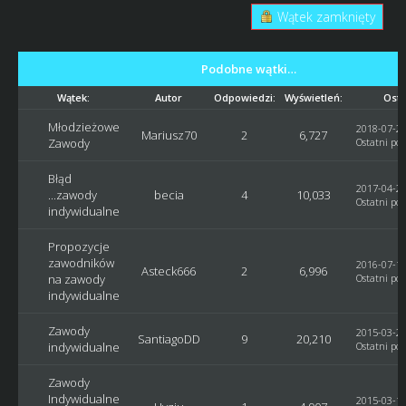
Wątek zamknięty
Podobne wątki…
Wątek:
Autor
Odpowiedzi:
Wyświetleń:
Osta
Młodzieżowe
2018-07-27
Mariusz70
2
6,727
Zawody
Ostatni pos
Błąd
2017-04-25
...zawody
becia
4
10,033
Ostatni pos
indywidualne
Propozycje
zawodników
2016-07-12
Asteck666
2
6,996
na zawody
Ostatni pos
indywidualne
Zawody
2015-03-28
SantiagoDD
9
20,210
indywidualne
Ostatni pos
Zawody
Indywidualne
2015-03-16