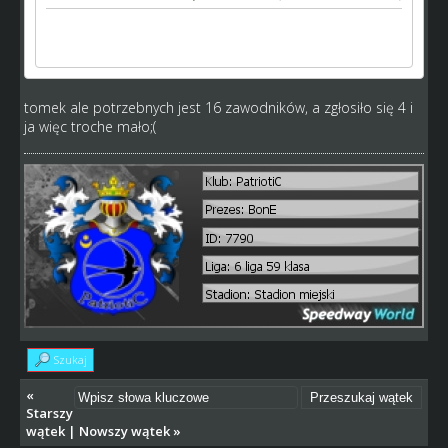
Birmingham Brummies
Władysław Stróżyński
tomek ale potrzebnych jest 16 zawodników, a zgłosiło się 4 i
ja więc troche mało;(
Szukaj
«
Starszy
wątek
|
Nowszy wątek
»