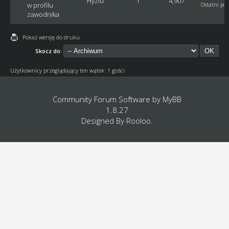
Hyziu
1
4,907
w profilu
Ostatni pos
zawodnika
Pokaż wersję do druku
Skocz do:
Użytkownicy przeglądający ten wątek: 1 gości
Community Forum Software by
MyBB
1.8.27
Designed By
Rooloo
.