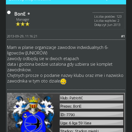
BonE
Liczba postów: 123
Manager
Liczba wątków: 2
Dołączył: Jun 2013
2013-09-29, 11:16:21
#1
Mam w planie organizacje zawodow indwidualnych 6-
ligowców (JUNIORÓW)
zawody odbędą sie w dwoch etapach
data i godzina bedzie ustalona gdy uzbiera sie komplet
zawodnikow.
Chętnych prosze o podanie nazwy klubu oraz imie i nazwisko
zawodnika w tym oto dziale