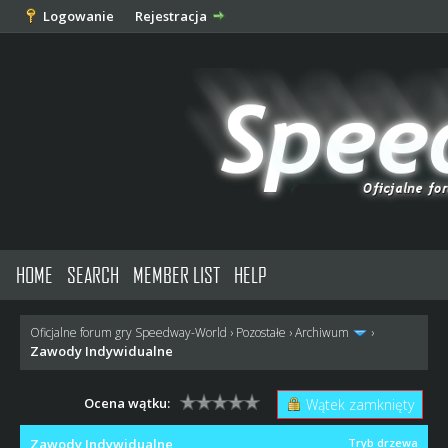
Logowanie
Rejestracja
HOME
SEARCH
MEMBER LIST
HELP
Oficjalne forum gry Speedway-World
›
Pozostałe
›
Archiwum
›
Zawody Indywidualne
Ocena wątku:
Wątek zamknięty
Zawody Indywidualne
Tryb drzewa