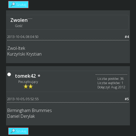
Szukaj
Zwolen
Gość
2013-10-04, 08:04:50
#4
Zwol-Itek
Kurzyński Krystian
tomek42
Liczba postów: 36
Początkujący
Liczba wątków: 1
Dołączył: Aug 2012
2013-10-05, 05:52:55
#5
Birmingham Brummies
Daniel Derylak
Szukaj