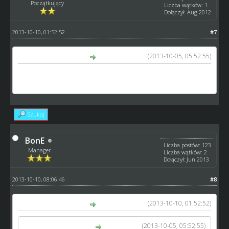
Początkujący
Liczba wątków: 1
Dołączył: Aug 2012
2013-10-10, 01:52:52
#7
(2013-10-05, 05:52:55)
tomek42 napisał(a):
Birmingham Brummies
Władysław Stróżyński
Szukaj
BonE
Liczba postów: 123
Manager
Liczba wątków: 2
Dołączył: Jun 2013
2013-10-10, 08:06:46
#8
(2013-10-10, 01:52:52)
tomek42 napisał(a):
(2013-10-05, 05:52:55)
tomek42 napisał(a):