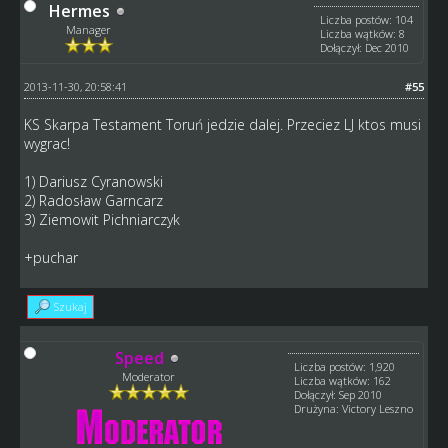
Hermes
Liczba postów: 104
Manager
Liczba wątków: 8
Dołączył: Dec 2010
2013-11-30, 20:58:41
#55
KS Skarpa Testament Toruń jedzie dalej. Przeciez LJ ktos musi
wygrac!
1) Dariusz Cyranowski
2) Radosław Garncarz
3) Ziemowit Pichniarczyk
+puchar
Szukaj
Speed
Liczba postów: 1,920
Moderator
Liczba wątków: 162
Dołączył: Sep 2010
Drużyna: Victory Leszno