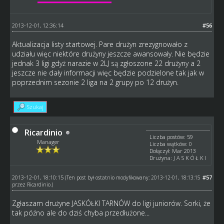
2013-12-01, 12:36:14
#56
Aktualizacja listy startowej. Pare drużyn zrezygnowało z
udziału więc niektóre drużyny jeszcze awansowały. Nie będzie
jednak 3 ligi gdyż narazie w 2LJ są zgłoszone 22 drużyny a 2
jeszcze nie dały informacji więc będzie podzielone tak jak w
poprzednim sezonie 2 liga na 2 grupy po 12 drużyn.
Szukaj
Ricardinio
Liczba postów: 59
Manager
Liczba wątków: 0
Dołączył: Mar 2013
Drużyna: J A S K Ó Ł K I
2013-12-01, 18:10:15
#57
(Ten post był ostatnio modyfikowany: 2013-12-01, 18:13:15
przez
Ricardinio
.)
Zgłaszam drużyne JASKÓŁKI TARNÓW do ligi juniorów. Sorki, że
tak późno ale do dziś chyba przedłużone...