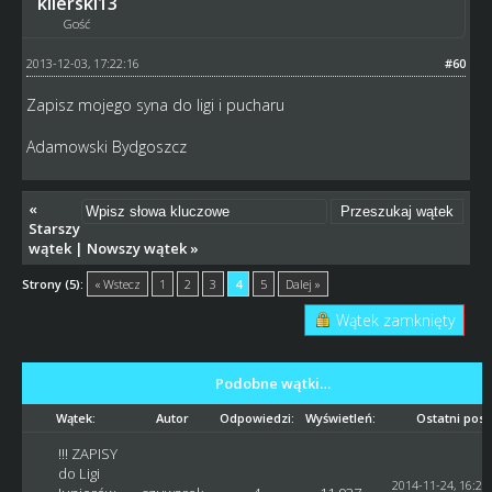
kilerski13
Gość
2013-12-03, 17:22:16
#60
Zapisz mojego syna do ligi i pucharu
Adamowski Bydgoszcz
«
Starszy
wątek
|
Nowszy wątek
»
Strony (5):
« Wstecz
1
2
3
4
5
Dalej »
Wątek zamknięty
Podobne wątki…
Wątek:
Autor
Odpowiedzi:
Wyświetleń:
Ostatni post
!!! ZAPISY
do Ligi
2014-11-24, 16:24