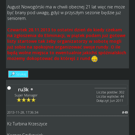
August Nowogórski ma w chwili obecnej 21 lat więc nie może
być brany pod uwagę, gdyż w przyszłym sezonie będzie już
seniorem.
Czwartek 28.11.2013 to ostatni dzień do kiedy czekam
na zgłoszenia do Eliminacji, w piątek podam już gotowe
listy startowe tak żeby organizatorzy w sobotę mogli
już sobie na spokojnie organizować swoje rundy. O ile
będą wolne miejsca to ewentualnie jakichś spóźnialskich
możemy dokoptować do którejś z rund
Szukaj
ru3k
Liczba postów: 302
Super Manager
Liczba wątków: 44
Dołączył: Jun 2011
2013-11-28, 17:36:34
#49
Kż Turbina Krzeszyce