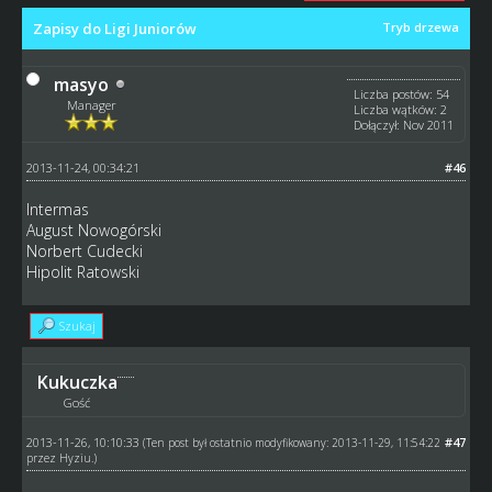
Zapisy do Ligi Juniorów
Tryb drzewa
masyo
Liczba postów: 54
Manager
Liczba wątków: 2
Dołączył: Nov 2011
2013-11-24, 00:34:21
#46
Intermas
August Nowogórski
Norbert Cudecki
Hipolit Ratowski
Szukaj
Kukuczka
Gość
2013-11-26, 10:10:33
#47
(Ten post był ostatnio modyfikowany: 2013-11-29, 11:54:22
przez
Hyziu
.)