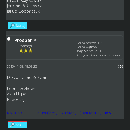
Kacper Gzylkowiak
Jaromir Bożejewicz
Jakub Godończuk
Szukaj
Prosper
Liczba postów: 116
Manager
Liczba wątków: 3
Dołączył: Nov 2010
Drużyna: Draco Squad Kościan
2013-11-28, 18:59:25
#50
Draco Squad Kościan
Leon Pęczkowski
Alan Hupa
Paweł Drgas
NA PUNKCIE LECHA BYLIŚMY , JESTEŚMY , BĘDZIEMY
POJEBANI
Szukaj