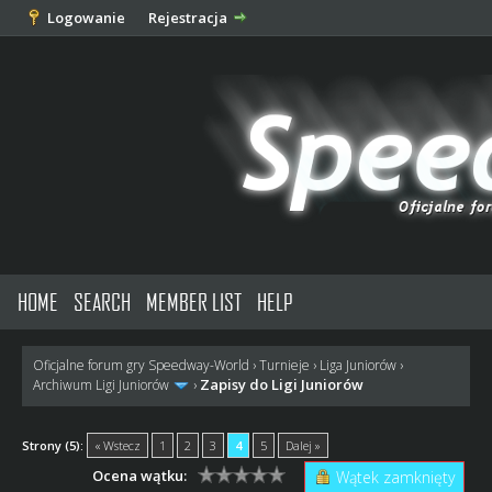
Logowanie
Rejestracja
HOME
SEARCH
MEMBER LIST
HELP
Oficjalne forum gry Speedway-World
›
Turnieje
›
Liga Juniorów
›
Zapisy do Ligi Juniorów
Archiwum Ligi Juniorów
›
Strony (5):
« Wstecz
1
2
3
4
5
Dalej »
Ocena wątku:
Wątek zamknięty