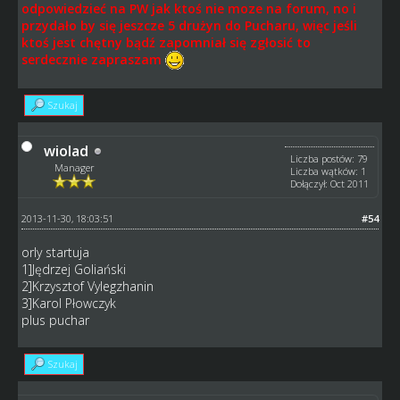
odpowiedzieć na PW jak ktoś nie moze na forum, no i
przydało by się jeszcze 5 drużyn do Pucharu, więc jeśli
ktoś jest chętny bądź zapomniał się zgłosić to
serdecznie zapraszam
Szukaj
wiolad
Liczba postów: 79
Manager
Liczba wątków: 1
Dołączył: Oct 2011
2013-11-30, 18:03:51
#54
orly startuja
1]Jędrzej Goliański
2]Krzysztof Vylegzhanin
3]Karol Płowczyk
plus puchar
Szukaj