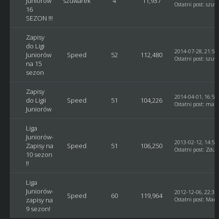
Juniorów
szuwarek
4
11,937
Ostatni post
:
szuw
16
SEZON !!!
Zapisy
do Ligi
2014-07-28, 21:54
Juniorów
Speed
52
112,480
Ostatni post
:
szuw
na 15
sezon
Zapisy
2014-04-01, 16:51
do Ligii
Speed
51
104,226
Ostatni post
:
matt
Juniorów
Liga
Juniorów-
2013-02-12, 14:54
Zapisy na
Speed
51
106,250
Ostatni post
:
Zdun
10 sezon
!!
Liga
Juniorów-
2012-12-06, 22:39
Speed
60
119,964
zapisy na
Ostatni post
:
Mare
9 sezon!