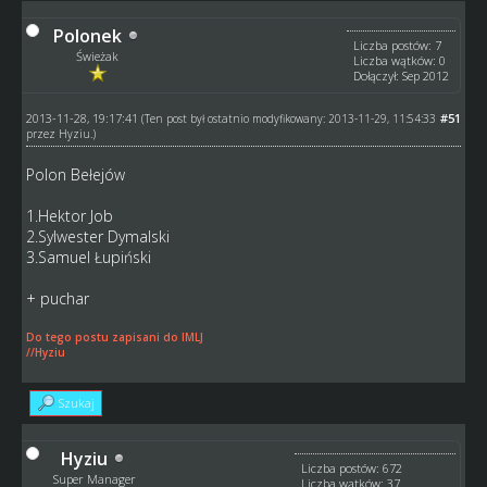
Polonek
Liczba postów: 7
Świeżak
Liczba wątków: 0
Dołączył: Sep 2012
2013-11-28, 19:17:41
#51
(Ten post był ostatnio modyfikowany: 2013-11-29, 11:54:33
przez
Hyziu
.)
Polon Bełejów
1.Hektor Job
2.Sylwester Dymalski
3.Samuel Łupiński
+ puchar
Do tego postu zapisani do IMLJ
//Hyziu
Szukaj
Hyziu
Liczba postów: 672
Super Manager
Liczba wątków: 37