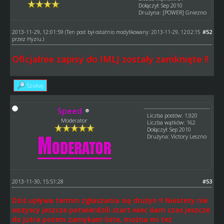
Dołączył: Sep 2010
Drużyna: [POWER] Gniezno
2013-11-29, 12:01:59
#52
(Ten post był ostatnio modyfikowany: 2013-11-29, 12:02:15
przez
Hyziu
.)
Oficjalnie zapisy do IMLJ zostały zamknięte !!
Szukaj
Speed
Liczba postów: 1,920
Moderator
Liczba wątków: 162
Dołączył: Sep 2010
Drużyna: Victory Leszno
2013-11-30, 15:51:28
#53
Dziś upływa termin zgłaszania się drużyn !! Niestety nie
wszyscy jeszcze potwierdzili start wiec dam czas jeszcze
do jutra potem zamykam liste, można mi też