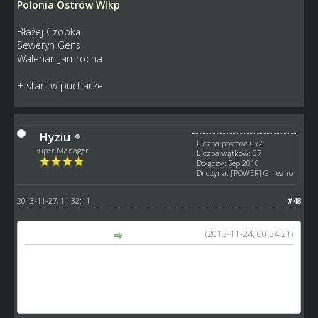
Polonia Ostrów Wlkp
Błażej Czopka
Seweryn Gens
Walerian Jamrocha
+ start w pucharze
Hyziu
Liczba postów: 672
Super Manager
Liczba wątków: 37
Dołączył: Sep 2010
Drużyna: [POWER] Gniezno
2013-11-27, 11:32:11
#48
(2013-11-24, 00:34:21)
masyo napisał(a):
Intermas
August Nowogórski
Norbert Cudecki
Hipolit Ratowski