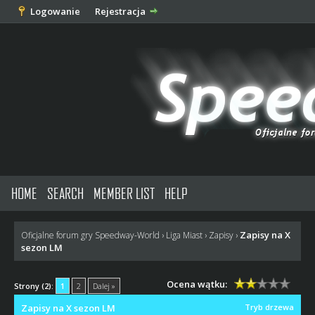
Logowanie
Rejestracja
HOME
SEARCH
MEMBER LIST
HELP
Zapisy na X
Oficjalne forum gry Speedway-World
›
Liga Miast
›
Zapisy
›
sezon LM
Ocena wątku:
Strony (2):
1
2
Dalej »
Zapisy na X sezon LM
Tryb drzewa