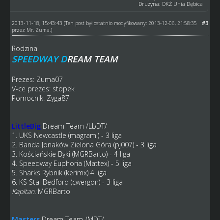
Drużyna: DKŻ Unia Dębica
2013-11-18, 15:43:43
#3
(Ten post był ostatnio modyfikowany: 2013-12-06, 21:58:35
przez
Mr. Zuma
.)
Rodzina
SPEEDWAY D
REAM TEAM
Prezes: Zuma07
V-ce prezes: stopek
Pomocnik: Zyga87
LittleBig
Dream Team
/LbDT/
1. UKS Newcastle (magrami) - 3 liga
2. Banda Jonaków Zielona Góra (pj007) - 3 liga
3. Kościańskie Byki (MGRBarto) - 4 liga
4. Speedway Euphoria (Mattex) - 5 liga
5. Sharks Rybnik (kerimx) 4 liga
6. KS Stal Bedford (cwergon) - 3 liga
Kapitan:
MGRBarto
Masters
Dream Team
/MDT/