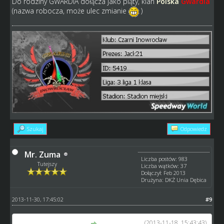
Do rodziny GWARDIA dołącza jako piąty, klan
Polska
Gwardia
(nazwa robocza, może ulec zmianie
)
Szukaj
Odpowiedz
Mr. Zuma
Liczba postów: 983
Tutejszy
Liczba wątków: 37
Dołączył: Feb 2013
Drużyna: DKŻ Unia Dębica
2013-11-30, 17:45:02
#9
(2013-11-18, 15:43:43)
Mr. Zuma napisał(a):