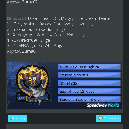
Kapitan:
Zuma07
Ghosts of
Dream Team
/GDT/ /były Little Dream Team/
1. KŻ Zgrzeblarki Zielona Góra (zzbigniew) - 3 liga
2. Husaria Factor (waldiv) - 2 liga
3. Demogorgon Wrocław (Asteck666) - 1 liga
4. ROW (rekin69) - 3 liga
5. POLANKA (gruszka74) - 3 liga
Kapitan:
Zuma07
Szukaj
Odpowiedz