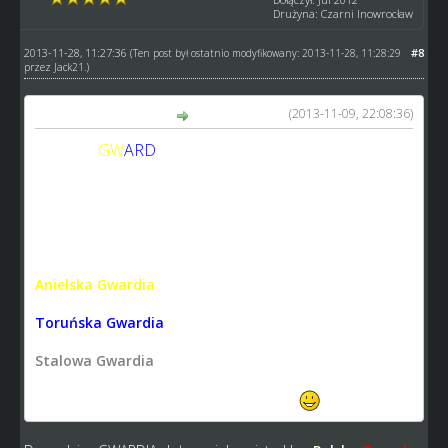
Drużyna: Czarni Inowrocław
2013-11-28, 11:27:36
#8
(Ten post był ostatnio modyfikowany: 2013-11-28, 11:28:29
przez
Jack21
.)
(2013-11-09, 22:08:36)
kamykov napisał(a):
GW
ARD
IA
RODZINA
Prezes: Kamykov
V-ce Prezes: Jack21
Krzyżacka Gwardia
Anielska Gwardia
Toruńska Gwardia
Stalowa Gwardia
...składy wiadomo w późnijszym terminie