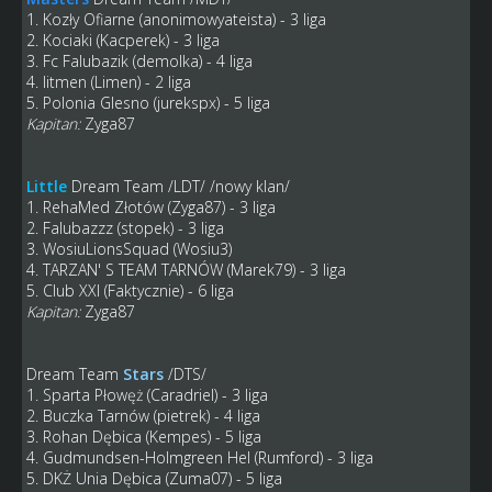
1. Kozły Ofiarne (anonimowyateista) - 3 liga
2. Kociaki (Kacperek) - 3 liga
3. Fc Falubazik (demolka) - 4 liga
4. litmen (Limen) - 2 liga
5. Polonia Glesno (jurekspx) - 5 liga
Kapitan:
Zyga87
Little
Dream Team
/LDT/ /nowy klan/
1. RehaMed Złotów (Zyga87) - 3 liga
2. Falubazzz (stopek) - 3 liga
3. WosiuLionsSquad (Wosiu3)
4. TARZAN' S TEAM TARNÓW (Marek79) - 3 liga
5. Club XXI (Faktycznie) - 6 liga
Kapitan:
Zyga87
Dream Team
Stars
/DTS/
1. Sparta Płowęż (Caradriel) - 3 liga
2. Buczka Tarnów (pietrek) - 4 liga
3. Rohan Dębica (Kempes) - 5 liga
4. Gudmundsen-Holmgreen Hel (Rumford) - 3 liga
5. DKŻ Unia Dębica (Zuma07) - 5 liga