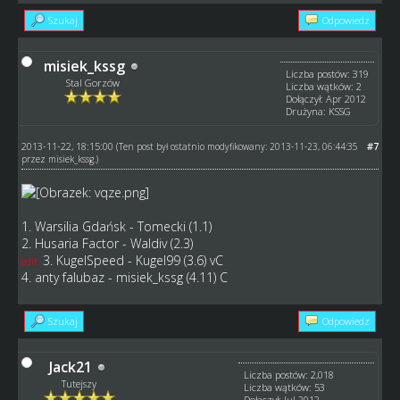
Szukaj
Odpowiedz
misiek_kssg
Liczba postów: 319
Stal Gorzów
Liczba wątków: 2
Dołączył: Apr 2012
Drużyna: KSSG
2013-11-22, 18:15:00
#7
(Ten post był ostatnio modyfikowany: 2013-11-23, 06:44:35
przez
misiek_kssg
.)
1. Warsilia Gdańsk - Tomecki (1.1)
2. Husaria Factor - Waldiv (2.3)
3. KugelSpeed - Kugel99 (3.6) vC
edit:
4. anty falubaz - misiek_kssg (4.11) C
Szukaj
Odpowiedz
Jack21
Liczba postów: 2,018
Tutejszy
Liczba wątków: 53
Dołączył: Jul 2012