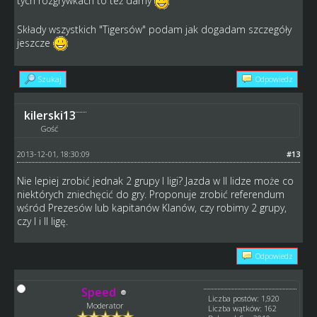
tych rozgrywkach to też damy
Składy wszystkich "Tigersów" podam jak dogadam szczegóły
jeszcze
Szukaj
Odpowiedz
kilerski13
Gość
2013-12-01, 18:30:09
#13
Nie lepiej zrobić jednak 2 grupy I ligi? Jazda w II lidze może co
niektórych zniechęcić do gry. Proponuje zrobić referendum
wśród Prezesów lub kapitanów Klanów, czy robimy 2 grupy,
czy I i II ligę.
Odpowiedz
Speed
Liczba postów: 1,920
Moderator
Liczba wątków: 162