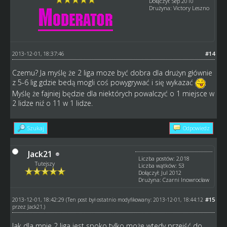
Dołączył: Sep 2010
Drużyna: Victory Leszno
2013-12-01, 18:37:46
#14
Czemu? Ja myślę że 2 liga moze być dobra dla drużyn głównie
z 5-6 lig gdzie bedą mogli coś powygrywać i się wykazać
Myślę że fajniej będzie dla niektórych powalczyć o 1 miejsce w
2 lidze niź o 11 w 1 lidze.
Szukaj
Odpowiedz
Jack21
Liczba postów: 2,018
Tutejszy
Liczba wątków: 53
Dołączył: Jul 2012
Drużyna: Czarni Inowrocław
2013-12-01, 18:42:29
#15
(Ten post był ostatnio modyfikowany: 2013-12-01, 18:44:12
przez
Jack21
.)
Jak dla mnie 2 liga jest spoko tylko może wtedy przejść do