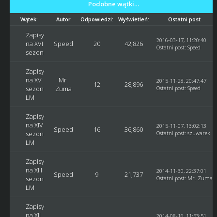
Podobne wątki…
Wątek:
Autor
Odpowiedzi:
Wyświetleń:
Ostatni post
Zapisy
2016-03-17, 11:20:40
na XVI
Speed
20
42,826
Ostatni post
:
Speed
sezon
Zapisy
na XV
Mr.
2015-11-28, 20:47:47
12
28,896
sezon
Zuma
Ostatni post
:
Speed
LM
Zapisy
na XIV
2015-11-07, 13:02:13
Speed
16
36,860
sezon
Ostatni post
:
szuwarek
LM
Zapisy
na XIII
2014-11-30, 22:37:01
Speed
9
21,737
sezon
Ostatni post
:
Mr. Zuma
LM
Zapisy
na XII
2014-08-16, 11:53:51