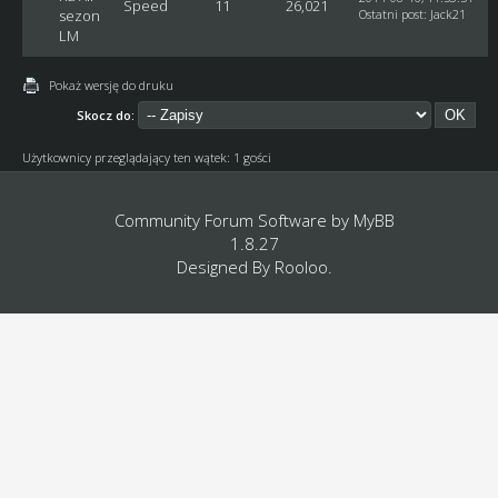
Speed
11
26,021
sezon
Ostatni post
:
Jack21
LM
Pokaż wersję do druku
Skocz do:
Użytkownicy przeglądający ten wątek: 1 gości
Community Forum Software by
MyBB
1.8.27
Designed By
Rooloo
.