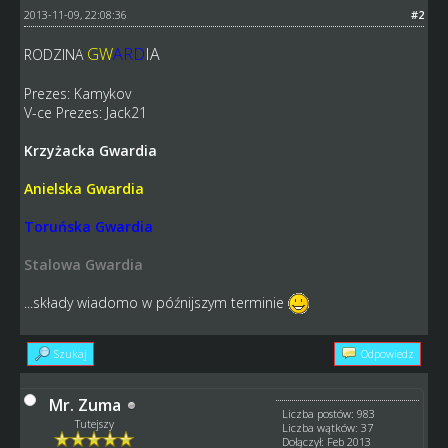
2013-11-09, 22:08:36
#2
GW
ARD
IA
RODZINA
Prezes: Kamykov
V-ce Prezes: Jack21
Krzyżacka Gwardia
Anielska Gwardia
Toruńska Gwardia
Stalowa Gwardia
...składy wiadomo w późnijszym terminie
Szukaj
Odpowiedz
Mr. Zuma
Liczba postów: 983
Tutejszy
Liczba wątków: 37
Dołączył: Feb 2013