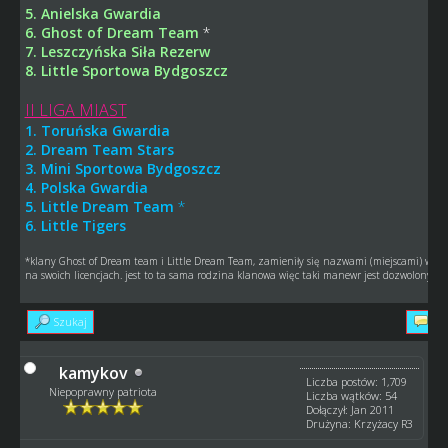
5. Anielska Gwardia
6. Ghost of Dream Team
*
7. Leszczyńska Siła Rezerw
8. Little Sportowa Bydgoszcz
II LIGA MIAST
1. Toruńska Gwardia
2. Dream Team Stars
3. Mini Sportowa Bydgoszcz
4. Polska Gwardia
5. Little Dream Team
*
6. Little Tigers
*klany Ghost of Dream team i Little Dream Team, zamieniły się nazwami (miejscami) więc 
na swoich licencjach. jest to ta sama rodzina klanowa więc taki manewr jest dozwolony
Szukaj
Od
kamykov
Liczba postów: 1,709
Niepoprawny patriota
Liczba wątków: 54
Dołączył: Jan 2011
Drużyna: Krzyżacy R3