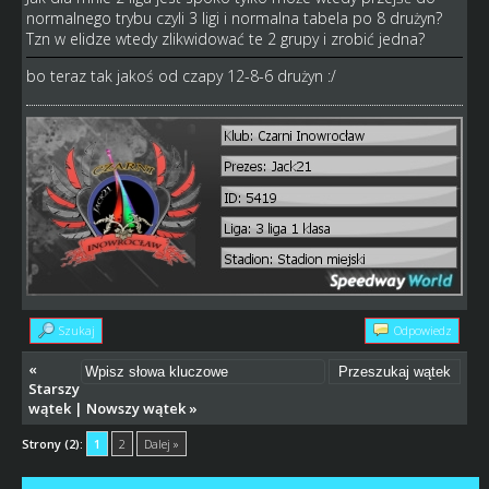
normalnego trybu czyli 3 ligi i normalna tabela po 8 drużyn?
Tzn w elidze wtedy zlikwidować te 2 grupy i zrobić jedna?
bo teraz tak jakoś od czapy 12-8-6 drużyn :/
Szukaj
Odpowiedz
«
Starszy
wątek
|
Nowszy wątek
»
Strony (2):
1
2
Dalej »