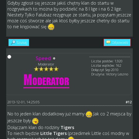
Gdyby zgłosił się jeszcze jakiś chętny klan do startu w
rozgrywkach to można by podzielić na 8 I lige i na 6 2 lige.
Niestety Tylko Falubaz rezygnuje ze startu, ja popytam jeszcze
może coś stworze ale jak ktoś byłby jeszcze chetny do startu
to nie krępować się
Szukaj
Odpowiedz
Speed
Liczba postów: 1,920
Moderator
Liczba wątków: 162
Dołączył: Sep 2010
Drużyna: Victory Leszno
2013-12-01, 14:25:05
#12
No to jeden klan dodatkowy już mamy
Jak co 2 miejsca by
jeszcze były
Dołączam klan do rodziny
Tigers
To niech będzie
Little Tigers
(przedimek Little coś modny w