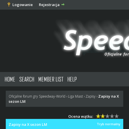
Logowanie
Rejestracja
HOME
SEARCH
MEMBER LIST
HELP
Zapisy na X
Oficjalne forum gry Speedway-World
›
Liga Miast
›
Zapisy
›
sezon LM
Ocena wątku:
Zapisy na X sezon LM
Tryb normalny