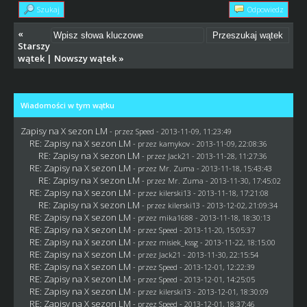
Szukaj
Odpowiedz
«
Starszy
wątek
|
Nowszy wątek
»
Wiadomości w tym wątku
Zapisy na X sezon LM
- przez
Speed
- 2013-11-09, 11:23:49
RE: Zapisy na X sezon LM
- przez
kamykov
- 2013-11-09, 22:08:36
RE: Zapisy na X sezon LM
- przez
Jack21
- 2013-11-28, 11:27:36
RE: Zapisy na X sezon LM
- przez
Mr. Zuma
- 2013-11-18, 15:43:43
RE: Zapisy na X sezon LM
- przez
Mr. Zuma
- 2013-11-30, 17:45:02
RE: Zapisy na X sezon LM
- przez kilerski13 - 2013-11-18, 17:21:08
RE: Zapisy na X sezon LM
- przez kilerski13 - 2013-12-02, 21:09:34
RE: Zapisy na X sezon LM
- przez
mika1688
- 2013-11-18, 18:30:13
RE: Zapisy na X sezon LM
- przez
Speed
- 2013-11-20, 15:05:37
RE: Zapisy na X sezon LM
- przez
misiek_kssg
- 2013-11-22, 18:15:00
RE: Zapisy na X sezon LM
- przez
Jack21
- 2013-11-30, 22:15:54
RE: Zapisy na X sezon LM
- przez
Speed
- 2013-12-01, 12:22:39
RE: Zapisy na X sezon LM
- przez
Speed
- 2013-12-01, 14:25:05
RE: Zapisy na X sezon LM
- przez kilerski13 - 2013-12-01, 18:30:09
RE: Zapisy na X sezon LM
- przez
Speed
- 2013-12-01, 18:37:46