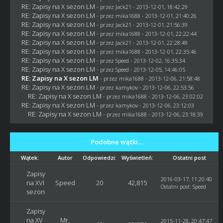
RE: Zapisy na X sezon LM
- przez
Jack21
- 2013-12-01, 18:42:29
RE: Zapisy na X sezon LM
- przez
mika1688
- 2013-12-01, 21:40:26
RE: Zapisy na X sezon LM
- przez
Jack21
- 2013-12-01, 21:56:39
RE: Zapisy na X sezon LM
- przez
mika1688
- 2013-12-01, 22:22:44
RE: Zapisy na X sezon LM
- przez
Jack21
- 2013-12-01, 22:28:49
RE: Zapisy na X sezon LM
- przez
mika1688
- 2013-12-01, 22:35:46
RE: Zapisy na X sezon LM
- przez
Speed
- 2013-12-02, 16:35:34
RE: Zapisy na X sezon LM
- przez
Speed
- 2013-12-05, 14:46:05
RE: Zapisy na X sezon LM
- przez
mika1688
- 2013-12-06, 21:58:48
RE: Zapisy na X sezon LM
- przez
kamykov
- 2013-12-06, 22:53:56
RE: Zapisy na X sezon LM
- przez
mika1688
- 2013-12-06, 23:02:02
RE: Zapisy na X sezon LM
- przez
kamykov
- 2013-12-06, 23:12:03
RE: Zapisy na X sezon LM
- przez
mika1688
- 2013-12-06, 23:18:39
Podobne wątki…
Wątek:
Autor
Odpowiedzi:
Wyświetleń:
Ostatni post
Zapisy
2016-03-17, 11:20:40
na XVI
Speed
20
42,815
Ostatni post
:
Speed
sezon
Zapisy
na XV
Mr.
2015-11-28, 20:47:47