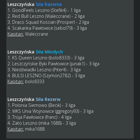
Leszczyńska
Siła Rażenia
1. GoodFeels Leszno (Stefik4) - 1 liga
2. Red Bull Leszno (Waleccrane) - 2 liga
3. Draco Squad Kościan (Prosper) - 2 liga
4. Scakanka Pawłowice (sebol79) - 3 liga
Kapitan:
Waleccrane
Leszczyńska
Siła Młodych
1. KS Queen Leszno (bolo8333) - 3 liga
2. Leszczyńskie Byki Pawłowice (junak1) - 3 liga
3. Niedźwiadki Leszno (Piter4) - 3 liga
4. BULSI LESZNO (Szymon2782) - 3 liga
Kapitan:
bolo8333
Leszczyńska
Siła Rezerw
1. Polonia Siemowo (Becik) - 3 liga
2. WKS Unia Wojnowice (ggregory93) - 3 liga
3. Troja Pawłowice (franc) - 4 liga
4. Zato Leszno (mika 1688) - 3 liga
Kapitan:
mika1688