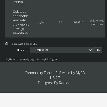
[OPINIA]
Opłata za
podpisanie
kontraktu
2012-04-05, 15
brylant
30
62,046
przy kupnie
Ostatni post
:
g
nowego
zawodnika.
Pokaż wersję do druku
Skocz do:
Użytkownicy przeglądający ten wątek: 1 gości
Community Forum Software by
MyBB
1.8.27
Designed By
Rooloo
.