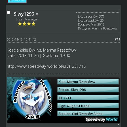
Siwy1296
Liczba postów: 377
Super Manager
Liczba wątków: 20
Dołączył: Mar 2013
Drużyna: Marma Rzeszóww
2013-11-16, 10:41:42
#17
Kościańskie Byki vs. Marma Rzeszóww
Data: 2013-11-26 | Godzina: 19:00
http://www.speedway-world.pl/i,live-237718