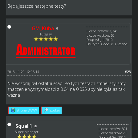
Będą jeszcze następne testy?
GM_Kuba
Liczba postów: 1,741
Tutejszy
Liczba wątków: 52
Dołączył: Jul 2010
Drużyna: GoodFells Leszno
2013-11-20, 12:05:14
#23
Nie wczoraj był ostatni etap. Po tych testach zmneijszylismy
znaczenie wytrzymalosci z 0.04 na 0.035 aby nie byla az tak
wazna
Strona WWW
Szukaj
Squall1
Liczba postów: 501
Super Manager
Liczba wątków: 20
Dołączył: Sep 2010