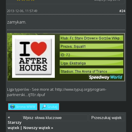
2013-12-06, 11:57:49
#24
zamykam.
Liga typerów
- See more at:
http://www.typuj.org/program-
partnerski....tJTEr.dpuf
Strona WWW
Szukaj
«
Starszy
wątek
|
Nowszy wątek
»