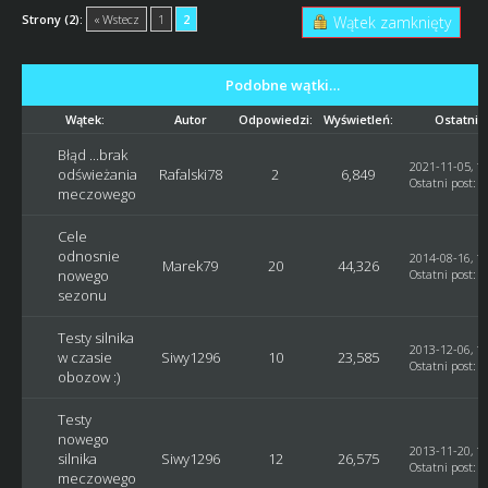
Strony (2):
« Wstecz
1
2
Wątek zamknięty
Podobne wątki…
Wątek:
Autor
Odpowiedzi:
Wyświetleń:
Ostatni 
Błąd ...brak
2021-11-05, 17
odświeżania
Rafalski78
2
6,849
Ostatni post
:
R
meczowego
Cele
odnosnie
2014-08-16, 17
Marek79
20
44,326
nowego
Ostatni post
:
J
sezonu
Testy silnika
2013-12-06, 11
w czasie
Siwy1296
10
23,585
Ostatni post
:
S
obozow :)
Testy
nowego
2013-11-20, 18
silnika
Siwy1296
12
26,575
Ostatni post
:
J
meczowego