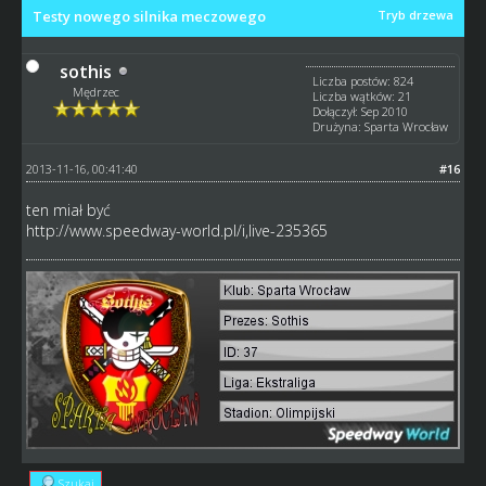
Testy nowego silnika meczowego
Tryb drzewa
sothis
Liczba postów: 824
Mędrzec
Liczba wątków: 21
Dołączył: Sep 2010
Drużyna: Sparta Wrocław
2013-11-16, 00:41:40
#16
ten miał być
http://www.speedway-world.pl/i,live-235365
Szukaj