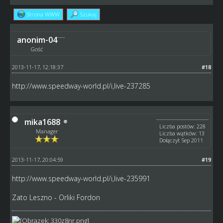
Strona WWW
Szukaj
anonim-04
Gość
2013-11-17, 12:18:37
#18
http://www.speedway-world.pl/i,live-237285
mika1688
Liczba postów: 228
Manager
Liczba wątków: 13
Dołączył: Sep 2011
2013-11-17, 20:04:59
#19
http://www.speedway-world.pl/i,live-235991
Zato Leszno - Orliki Fordon