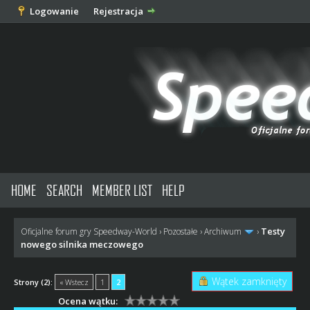
Logowanie
Rejestracja
HOME
SEARCH
MEMBER LIST
HELP
Testy
Oficjalne forum gry Speedway-World
›
Pozostałe
›
Archiwum
›
nowego silnika meczowego
Wątek zamknięty
Strony (2):
« Wstecz
1
2
Ocena wątku: