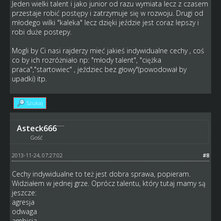
Jeden wielki talent i jako junior od razu wymiata lecz z czasem
przestaje robić postępy i zatrzymuje się w rozwoju. Drugi od
młodego wilki "kaleka" lecz dzięki jeździe jest coraz lepszy i
robi duże postepy.
Mogli by Ci nasi rajderzy mieć jakieś indywidualne cechy , coś
co by ich rozróżniało np: "młody talent", "ciężka
praca","startowiec" , jeździec bez głowy"(powodował by
upadki) itp.
Szukaj
Asteck666
Gość
2013-11-24, 07:27:02
#8
Cechy indywidualne to też jest dobra sprawa, popieram.
Widziałem w jednej grze. Oprócz talentu, który tutaj mamy są
jeszcze:
agresja
odwaga
ambicja