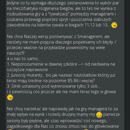
Jedyne co tu wymaga dłuższego zastanowienia to wybór par
na mecz/taktyka rozgerania biegów, ale to też nie wynika z
rozbudowania gry a z "rywalizacji" pomiędzy managerami i
szukania przewagi poprzez spryt i puszczenia słabszych
zawodników na liderów rywala w biegach 11,12 lub 13...
Nie chce Naszej wersji porównywać z Smanagerem, ale
niestety nie mam pojęcia dlaczego popełniamy ich błędy :/
przecież właśnie na przykładzie powinniśmy się wiele
nauczyć!!!
a u nas to samo...
1. Nieporozumienie w dawnej szkółce --> od niedawna na
szczęście naprawione
2. Juniorzy mutanty... bo jak nazwać nastolatków którzy już
teraz mają średnie na poziomie 85-86 i więcej?
3. Silnik ustawiony pod wytrenowanie tylko 3 skili...
i z pewnością coś jeszcze ale nie mam teraz tego w głowie
Nie chcę narzekać ale naprawdę jak na grę-managera to za
mały wpływ na wynik i rozwój drużyny mamy my
pierwsze
sezony były piękne, ale czas wprowadzić coś nowego,
zagadkowego dla Nas co znowu zmusi nas do główkowania