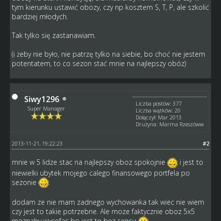
tym kierunku ustawić obozy, czy np kosztem S, T, P, ale szkolić
bardziej młodych.
Tak tylko się zastanawiam.
(i żeby nie było, nie patrzę tylko na siebie, bo choć nie jestem
potentatem, to co sezon stać mnie na najlepszy obóz)
Siwy1296
Liczba postów: 377
Super Manager
Liczba wątków: 20
Dołączył: Mar 2013
Drużyna: Marma Rzeszóww
2013-11-21, 19:22:23
#2
mnie w 5 lidze stac na najlepszy oboz spokojnie
i jest to
niewielki ubytek mojego calego finansowego portfela po
sezonie
dodam ze nie mam zadnego wychowanka tak wiec nie wiem
czy jest to takie potrzebne. Ale moze faktycznie oboz 5x5
moznaby wycofac bo jest to bez sensu