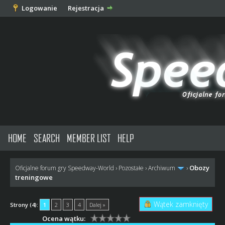
Logowanie
Rejestracja
HOME
SEARCH
MEMBER LIST
HELP
Obozy
Oficjalne forum gry Speedway-World
›
Pozostałe
›
Archiwum
›
treningowe
Wątek zamknięty
Strony (4):
1
2
3
4
Dalej »
Ocena wątku: