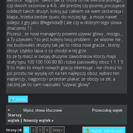
czy dwoch sezonow a 4-6 , ale predzej czy pozniej poczujecie
oddech takich druzyn, koksy juz calkiem sie wam zestarzeja i
klapa , trzeba bedzie spasc do nizszej ligi , a moze nawet
odejsc z gry jako @legenda@ ( ale czy w dobrym tego slowa
znaczeniu ? ) .
Piszesz , ze nowi managerzy powinni uzywac glowy , mozgu....
a Ty uzywales ? to jest kolejny twoj problem - ze wlasnie nie ,
nie budowales druzyny tak jak to robia nowi gracze , ktorzy
dosyc szybko lapia o co chodzi w tej grze.
to ze ty masz w swojej druzynie zawodnikow ktorzy maja
staty typu 100 100 100 80 80 i tobie pasowalby oboz 1 1 1 5
5 to malo to innych nowych graczy interesuje - nie chcesz to
po prostu nie wysylaj ich na ten najlepszy oboz, wybiez ten
najtanszy , najgorszy i przestan plakac ze obozy sa zle, a
zacznij jak to sam napisales "uzywac glowy"
Szukaj
«
Starszy
wątek
|
Nowszy wątek
»
Strony (4):
1
2
3
4
Dalej »
Wątek zamknięty