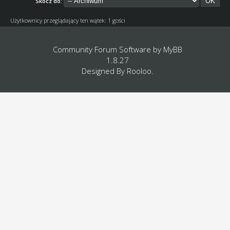
Skocz do:
Użytkownicy przeglądający ten wątek: 1 gości
Community Forum Software by
MyBB
1.8.27
Designed By
Rooloo
.