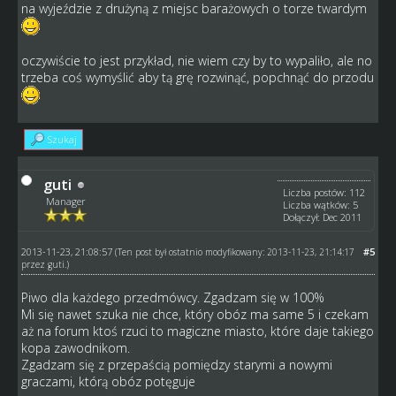
na wyjeździe z drużyną z miejsc barażowych o torze twardym
oczywiście to jest przykład, nie wiem czy by to wypaliło, ale no
trzeba coś wymyślić aby tą grę rozwinąć, popchnąć do przodu
Szukaj
guti
Liczba postów: 112
Manager
Liczba wątków: 5
Dołączył: Dec 2011
2013-11-23, 21:08:57
#5
(Ten post był ostatnio modyfikowany: 2013-11-23, 21:14:17
przez
guti
.)
Piwo dla każdego przedmówcy. Zgadzam się w 100%
Mi się nawet szuka nie chce, który obóz ma same 5 i czekam
aż na forum ktoś rzuci to magiczne miasto, które daje takiego
kopa zawodnikom.
Zgadzam się z przepaścią pomiędzy starymi a nowymi
graczami, którą obóz potęguje