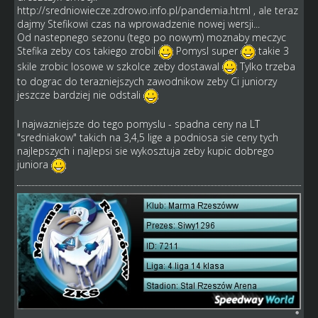
http://sredniowiecze.zdrowo.info.pl/pandemia.html
, ale teraz
dajmy Stefikowi czas na wprowadzenie nowej wersji...
Od nastepnego sezonu (tego po nowym) moznaby meczyc
Stefika zeby cos takiego zrobil
Pomysl super
takie 3
skile zrobic losowe w szkolce zeby dostawal
Tylko trzeba
to dograc do terazniejszych zawodnikow zeby Ci juniorzy
jeszcze bardziej nie odstali
I najwazniejsze do tego pomyslu - spadna ceny na LT
"sredniakow" takich na 3,4,5 lige a podniosa sie ceny tych
najlepszych i najlepsi sie wykosztuja zeby kupic dobrego
juniora