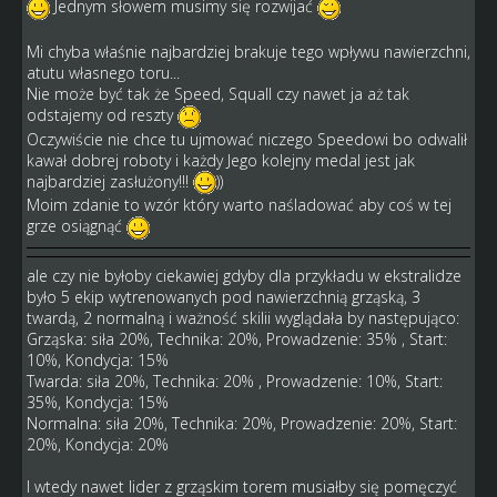
Jednym słowem musimy się rozwijać
Mi chyba właśnie najbardziej brakuje tego wpływu nawierzchni,
atutu własnego toru...
Nie może być tak że Speed, Squall czy nawet ja aż tak
odstajemy od reszty
Oczywiście nie chce tu ujmować niczego Speedowi bo odwalił
kawał dobrej roboty i każdy Jego kolejny medal jest jak
najbardziej zasłużony!!!
))
Moim zdanie to wzór który warto naśladować aby coś w tej
grze osiągnąć
ale czy nie byłoby ciekawiej gdyby dla przykładu w ekstralidze
było 5 ekip wytrenowanych pod nawierzchnią grząską, 3
twardą, 2 normalną i ważność skilii wyglądała by następująco:
Grząska: siła 20%, Technika: 20%, Prowadzenie: 35% , Start:
10%, Kondycja: 15%
Twarda: siła 20%, Technika: 20% , Prowadzenie: 10%, Start:
35%, Kondycja: 15%
Normalna: siła 20%, Technika: 20%, Prowadzenie: 20%, Start:
20%, Kondycja: 20%
I wtedy nawet lider z grząskim torem musiałby się pomęczyć