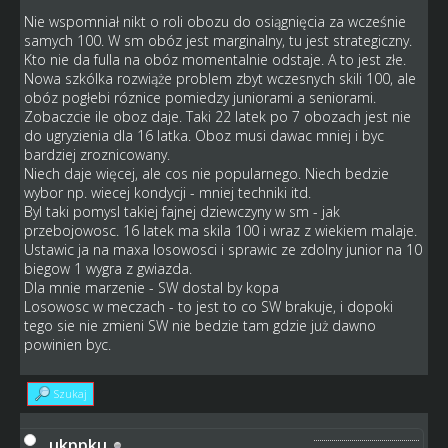
Nie wspomniał nikt o roli obozu do osiągnięcia za wcześnie
samych 100. W sm obóz jest marginalny, tu jest strategiczny.
Kto nie da fulla na obóz momentalnie odstaje. A to jest złe.
Nowa szkólka rozwiąże problem zbyt wczesnych skili 100, ale
obóz pogłebi róznice pomiedzy juniorami a seniorami.
Zobaczcie ile oboz daje. Taki 22 latek po 7 obozach jest nie
do ugryzienia dla 16 latka. Oboz musi dawac mniej i byc
bardziej zroznicowany.
Niech daje więcej, ale cos nie popularnego. Niech bedzie
wybor np. wiecej kondycji - mniej techniki itd.
Byl taki pomysl takiej fajnej dziewczyny w sm - jak
przebojowosc. 16 latek ma skila 100 i wraz z wiekiem malaje.
Ustawic ja na maxa losowosci i sprawic ze zdolny junior na 10
biegow 1 wygra z gwiazda.
Dla mnie marzenie - SW dostal by kopa
Losowosc w meczach - to jest to co SW brakuje, i dopoki
tego sie nie zmieni SW nie bedzie tam gdzie już dawno
powinien byc.
Szukaj
ukppku