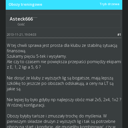
Obozy treningowe
Tryb drzewa
Asteck666
Gość
2013-11-21, 19:04:03
#1
W tej chwili sprawa jest prosta dla klubu ze stabilną sytuacją
finansową.
Szukamy pięciu 5-tek i wysyłamy.
Ale czy to czasem nie powiększa przepaści pomiędzy ekipami
z E, 1, 2 ligi a 5, 6 ?
Nie dosyć że kluby z wyższych lig są bogatsze, mają lepszą
szkółkę to jeszcze po obozach odskakują, a ceny na LT są
jakie są.
Nie lepiej by było gdyby np najlepszy obóz miał 2x5, 2x4, 1x2 ?
W różnej konfiguracji.
Obozy byłyby tańsze i zmuszały trochę do myślenia. W
pierwszym składzie drużyn z wyższych lig i tak są potrzebne
obozy na start i kondycję, ale musieliby kombinować, czy w