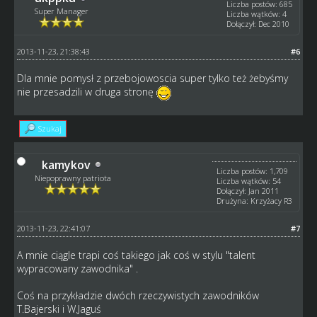
Liczba postów: 685
Super Manager
Liczba wątków: 4
Dołączył: Dec 2010
2013-11-23, 21:38:43
#6
Dla mnie pomysł z przebojowoscia super tylko też żebyśmy
nie przesadzili w druga stronę
Szukaj
kamykov
Liczba postów: 1,709
Niepoprawny patriota
Liczba wątków: 54
Dołączył: Jan 2011
Drużyna: Krzyżacy R3
2013-11-23, 22:41:07
#7
A mnie ciągle trapi coś takiego jak coś w stylu "talent
wypracowany zawodnika" .
Coś na przykładzie dwóch rzeczywistych zawodników
T.Bajerski i W.Jaguś