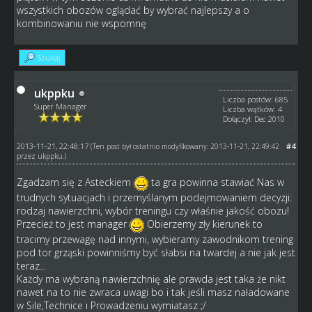
wszystkich obozów oglądać by wybrać najlepszy a o
kombinowaniu nie wspomnę
Szukaj
ukppku
Liczba postów: 685
Super Manager
Liczba wątków: 4
Dołączył: Dec 2010
2013-11-21, 22:48:17
#4
(Ten post był ostatnio modyfikowany: 2013-11-21, 22:49:42
przez
ukppku
.)
Zgadzam się z Asteckiem
ta gra powinna stawiać Nas w
trudnych sytuacjach i przemyślanym podejmowaniem decyzji:
rodzaj nawierzchni, wybór treningu czy właśnie jakość obozu!
Przecież to jest manager
Obierzemy zły kierunek to
tracimy przewagę nad innymi, wybieramy zawodnikom trening
pod tor grząski powinniśmy być słabsi na twardej a nie jak jest
teraz...
Każdy ma wybraną nawierzchnię ale prawda jest taka że nikt
nawet na to nie zwraca uwagi bo i tak jeśli masz naładowane
w Sile,Technice i Prowadzeniu wymiatasz ;/