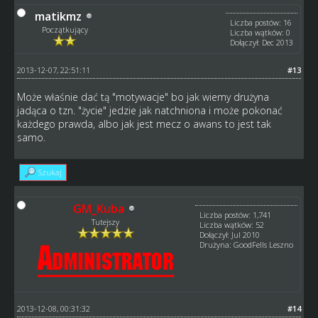
matikmz
Liczba postów: 16
Początkujący
Liczba wątków: 0
Dołączył: Dec 2013
2013-12-07, 22:51:11
#13
Może właśnie dać tą "motywacje" bo jak wiemy drużyna
jadąca o tzn. "życie" jedzie jak natchniona i może pokonać
każdego prawda, albo jak jest mecz o awans to jest tak
samo.
Szukaj
GM_Kuba
Liczba postów: 1,741
Tutejszy
Liczba wątków: 52
Dołączył: Jul 2010
Drużyna: GoodFells Leszno
2013-12-08, 00:31:32
#14