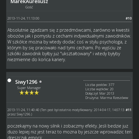
MarekAureliusz
Gość
2013-11-24, 11:13:00
#10
Absolutnie zgadzam się z przedmówcami, zarówno w kwestii
obozów jak i pomysłu z cechami indywidualnymi zawodników.
W szkółce można by wtedy dodać coś w stylu psychologa, z
którym by się pracowało nad tymi cechami. Po wyjściu ze
szkółki zawodnik byłby już "ukształtowany" i wtedy byłyby
niezmienne do końca kariery.
Siwy1296
Liczba postów: 377
Super Manager
Liczba wątków: 20
Dołączył: Mar 2013
Drużyna: Marma Rzeszóww
2013-11-24, 11:40:40
#11
(Ten post był ostatnio modyfikowany: 2014-04-17, 14:07:13
przez
Siwy1296
.)
poczekajmy na nowy silnik i zobaczmy efekty. Jesli bedzie juz
duzo lepiej niz jest teraz to mozna by jeszcze wprowadzic ten
dreszczyk emocji: