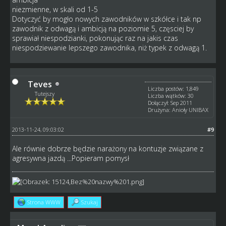
niezmienne, w skali od 1-5
Dotyczyć by mogło nowych zawodników w szkółce i tak np
zawodnik z odwagą i ambicją na poziomie 5, częsciej by
sprawiał niespodzianki, pokonując raz na jakis czas
niespodziewanie lepszego zawodnika, niż typek z odwagą 1.
Teves
Liczba postów: 1,849
Tutejszy
Liczba wątków: 30
Dołączył: Sep 2011
Drużyna: Anioły UNIBAX
2013-11-24, 09:03:02
#9
Ale równie dobrze będzie narażony na kontuzje związane z
agresywna jazdą ...Popieram pomysł
Strona WWW
Szukaj