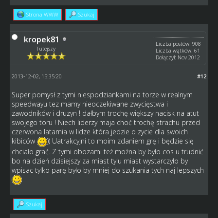
Strona WWW
Szukaj
kropek81
Liczba postów: 908
Tutejszy
Liczba wątków: 61
Dołączył: Nov 2012
2013-12-02, 15:35:20
#12
Super pomysł z tymi niespodziankami na torze w realnym
speedwayu tez mamy nieoczekiwane zwycięstwa i
zawodników i druzyn ! dałbym trochę większy nacisk na atut
swojego toru ! Niech liderzy maja choć trochę strachu przed
czerwona latarnia w lidze która jedzie o zycie dla swoich
kibiców
)) Uatrakcyjni to moim zdaniem grę i będzie się
chciało grać. Z tymi obozami też można by było cos u trudnić
bo na dzień dzisiejszy za miast tylu miast wystarczyło by
wpisac tylko parę było by mniej do szukania tych naj lepszych
Szukaj