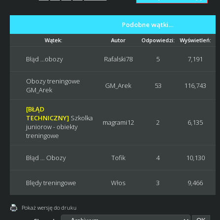
Podobne wątki…
Wątek:
Autor
Odpowiedzi:
Wyświetleń:
Błąd ...obozy
Rafalski78
5
7,191
Obozy treningowe
GM_Arek
53
116,743
GM_Arek
[BŁĄD
TECHNICZNY]
Szkolka
magrami12
2
6,135
juniorow - obiekty
treningowe
Błąd ... Obozy
Tofik
4
10,130
Blędy treningowe
Włos
3
9,466
Pokaż wersję do druku