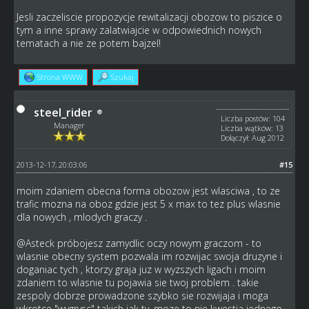
Jesli zaczeliscie propozycje rewitalizacji obozow to piszice o
tym a inne sprawy zalatwiajcie w odpowiednich nowych
tematach a nie ze potem bajzel!
Strona WWW
Szukaj
steel_rider
Liczba postów: 104
Manager
Liczba wątków: 13
Dołączył: Aug 2012
2013-12-17, 20:03:06
#15
moim zdaniem obecna forma obozow jest wlasciwa , to ze
trafic mozna na oboz gdzie jest 5 x max to tez plus wlasnie
dla nowych , mlodych graczy .
@Asteck próbojesz zamydlic oczy nowym graczom - to
wlasnie obecny system pozwala im rozwijac swoja druzyne i
doganiac tych , ktorzy graja juz w wyzszych ligach i moim
zdaniem to wlasnie tu pojawia sie twoj problem . takie
zespoly dobrze prowadzone szybko sie rozwijaja i moga
wkrotce "wygrysc" takich jak ty. moze to nie kwestia jednego ,