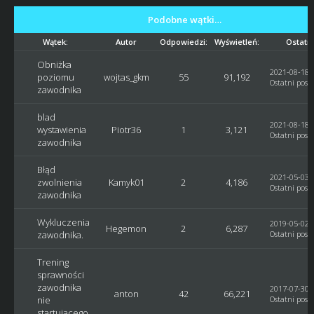
Podobne wątki…
Wątek:
Autor
Odpowiedzi:
Wyświetleń:
Ostatni
Obniżka
2021-08-18, 
poziomu
wojtas_gkm
55
91,192
Ostatni post
zawodnika
blad
2021-08-18, 
wystawienia
Piotr36
1
3,121
Ostatni post
zawodnika
Błąd
2021-05-03, 
zwolnienia
Kamyk01
2
4,186
Ostatni post
zawodnika
Wykluczenia
2019-05-02, 
Hegemon
2
6,287
zawodnika.
Ostatni post
Trening
sprawności
zawodnika
2017-07-30, 
anton
42
66,221
nie
Ostatni post
startującego