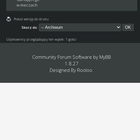
w meczach
Pokaż wersję do druku
Skocz do:
Użytkownicy przeglądający ten wątek: 1 gości
Community Forum Software by
MyBB
1.8.27
Designed By
Rooloo
.