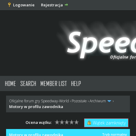
Logowanie
Rejestracja
HOME
SEARCH
MEMBER LIST
HELP
Oficjalne forum gry Speedway-World
›
Pozostałe
›
Archiwum
›
Motory w profilu zawodnika
Ocena wątku:
Wątek zamknięty
Motory w profilu zawodnika
Tryb normalny