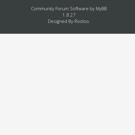
Community Forum Software by
MyBB
1.8.27
Designed By
Rooloo
.