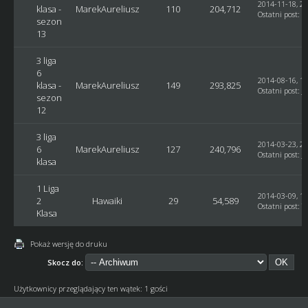
2014-11-18, 22
klasa -
MarekAureliusz
110
204,712
Ostatni post
:
g
sezon
13
3 liga
6
2014-08-16, 16
klasa -
MarekAureliusz
149
293,825
Ostatni post
:
J
sezon
12
3 liga
2014-03-23, 22
6
MarekAureliusz
127
240,796
Ostatni post
:
J
klasa
1 Liga
2014-03-09, 13
2
Hawaiki
29
54,589
Ostatni post
:
T
Klasa
Pokaż wersję do druku
Skocz do:
Użytkownicy przeglądający ten wątek: 1 gości