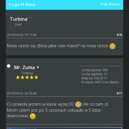
5 Liga 31 Klasa
Tryb drzewa
Turbina
Gość
2014-04-03, 10:17:43
#76
Nowy sezon się zbliża jakie cele macie? na nowy sezon
Mr. Zuma
Liczba postów: 983
Tutejszy
Liczba wątków: 37
Dołączył: Feb 2013
Drużyna: DKŻ Unia Dębica
2014-04-03, 20:55:44
#77
Co prawda jestem w klasie wyżej (32
) Ale co tam ;d
Moim celem jest po 3 sezonach odsiadki w 5 lidze -
awansować