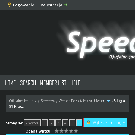
Logowanie
Rejestracja
HOME
SEARCH
MEMBER LIST
HELP
5 Liga
Oficjalne forum gry Speedway-World
›
Pozostałe
›
Archiwum
›
31 Klasa
Wątek zamknięty
Strony (6):
« Wstecz
1
2
3
4
5
6
Ocena wątku: