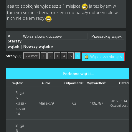
aaa to spokojnie wyjdziesz z 1 miejsca
ja też byłem w
tamtym sezonie beniaminkiem i do baraży dotarłem ale w
nich nie dałem rady
«
Starszy
wątek
|
Nowszy wątek
»
Strony (6):
« Wstecz
1
2
3
4
5
6
Wątek zamknięty
Podobne wątki…
Wątek:
Autor
Odpowiedzi:
Wyświetleń:
Ostatni
3 liga
6
2015-03-14, 23
klasa -
Marek79
62
108,787
Ostatni post
:
M
sezon
14
3 liga
6