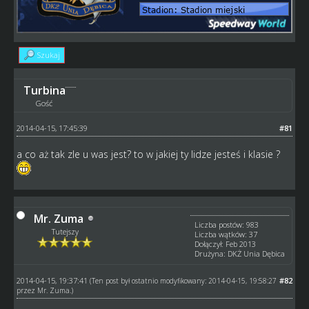
Szukaj
Turbina
Gość
2014-04-15, 17:45:39
#81
a co aż tak zle u was jest? to w jakiej ty lidze jesteś i klasie ?
Mr. Zuma
Liczba postów: 983
Tutejszy
Liczba wątków: 37
Dołączył: Feb 2013
Drużyna: DKŻ Unia Dębica
2014-04-15, 19:37:41
#82
(Ten post był ostatnio modyfikowany: 2014-04-15, 19:58:27
przez
Mr. Zuma
.)