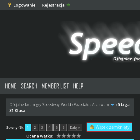
Logowanie
Rejestracja
HOME
SEARCH
MEMBER LIST
HELP
5 Liga
Oficjalne forum gry Speedway-World
›
Pozostałe
›
Archiwum
›
31 Klasa
Wątek zamknięty
Strony (6):
1
2
3
4
5
6
Dalej »
Ocena wątku: