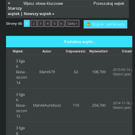
«
Starszy
wątek
|
Nowszy wątek
»
Strony (6):
1
2
3
4
5
6
Dalej »
Wątek zamknięty
Podobne wątki…
Wątek:
Autor
Odpowiedzi:
Wyświetleń:
Ostatni
3 liga
6
2015-03-14, 23
klasa -
Marek79
62
108,769
Ostatni post
:
M
sezon
14
3 liga
6
2014-11-18, 22
klasa -
MarekAureliusz
110
204,700
Ostatni post
:
g
sezon
13
3 liga
6