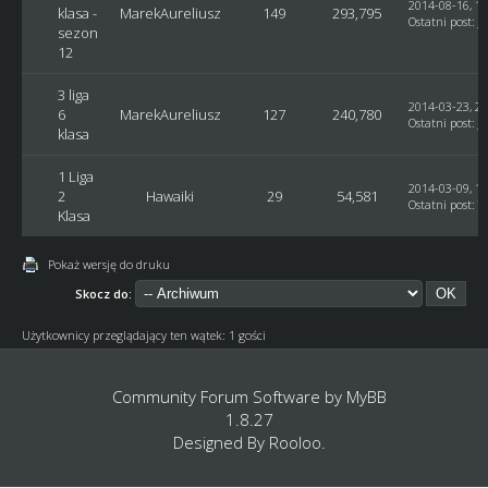
2014-08-16, 16
klasa -
MarekAureliusz
149
293,795
Ostatni post
:
J
sezon
12
3 liga
2014-03-23, 22
6
MarekAureliusz
127
240,780
Ostatni post
:
J
klasa
1 Liga
2014-03-09, 13
2
Hawaiki
29
54,581
Ostatni post
:
T
Klasa
Pokaż wersję do druku
Skocz do:
Użytkownicy przeglądający ten wątek: 1 gości
Community Forum Software by
MyBB
1.8.27
Designed By
Rooloo
.