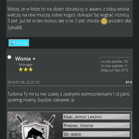
Widzę że w lidze to na dzień dzisiejszy o awans z tobą wiśnia
walczę na rew muszę sobie kogoś dokupić by wygrać różnicą
3 pkt .już kit w ten bonus ale o te 2 pkt chodzi
pozdro dla
Sylta88
Szukaj
Wisnia
Liczba postów: 95
Manager
Liczba wątków: 9
Dołączył: Sep 2013
2014-01-26, 22:31:12
#14
Turbina Ty mi tu nie szalej z żadnymi wzmocnieniami ! ;d jutro
sparing mamy, będzie ciekawie ;p