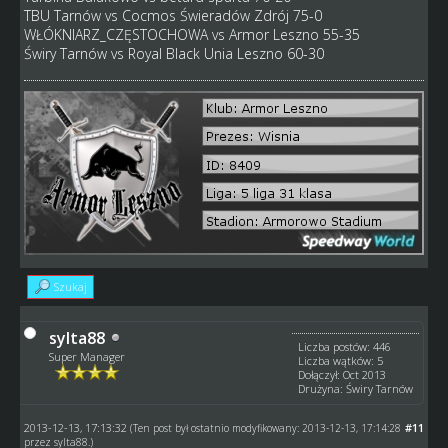
TBU Tarnów vs Cocmos Świeradów Zdrój 75-0
WŁÓKNIARZ_CZĘSTOCHOWA vs Armor Leszno 55-35
Świry Tarnów vs Royal Black Unia Leszno 60-30
Szukaj
sylta88
Liczba postów: 446
Super Manager
Liczba wątków: 5
Dołączył: Oct 2013
Drużyna: Świry Tarnów
2013-12-13, 17:13:32
#11
(Ten post był ostatnio modyfikowany: 2013-12-13, 17:14:28
przez
sylta88
.)