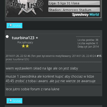
Szukaj
tuurbina123
Liczba postów: 38
Początkujący
Liczba wątków: 0
Dołączył: Jan 2014
2014-01-26, 22:32:46
#15
(Ten post był ostatnio modyfikowany: 2014-01-26, 22:43:24
przez
tuurbina123
.)
wiem wystawiłem skład na lige ale on jest słaby
musze 1 zawodnika ale konkret kupić aby chociaz w lidze
45:45 zrobić z toba i awans .ale juz nie wierze ze awansuje
lece jutro sobie forum z rana lukne
Szukaj