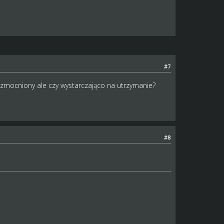
#7
 wzmocniony ale czy wystarczająco na utrzymanie?
#8