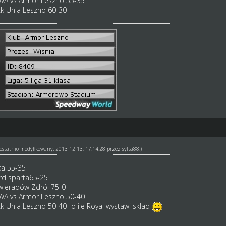
 vs Armor Leszno 55-35
ck Unia Leszno 60-30
ł ostatnio modyfikowany: 2013-12-13, 17:14:28 przez
sylta88
.)
ka 55-35
rd sparta65-25
ieradów Zdrój 75-0
 vs Armor Leszno 50-40
ck Unia Leszno 50-40 -o ile Royal wystawi sklad