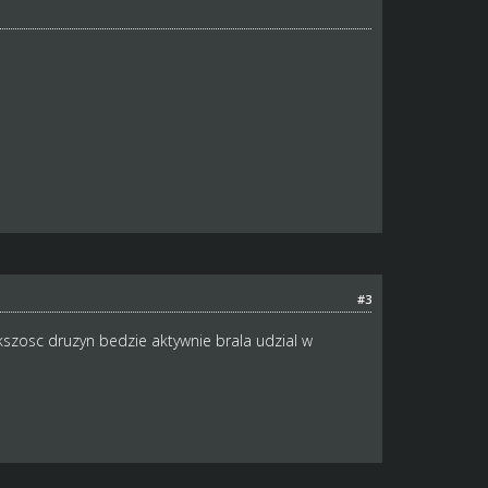
#3
szosc druzyn bedzie aktywnie brala udzial w