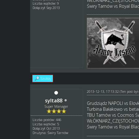
WŁÓKNIARZ_CZĘSTOCHOWA
Liczba wątków: 9
Świry Tarnów vs Royal Bla
Dołączył: Sep 2013
Szukaj
2013-12-13, 17:13:32
(Ten post by
sylta88
Grudziądz NAPOLI vs Elov
Super Manager
Turbina Bałakowo vs beta
TBU Tarnów vs Cocmos Św
Liczba postów: 446
WŁÓKNIARZ_CZĘSTOCHOWA
Liczba wątków: 5
Świry Tarnów vs Royal Bla
Dołączył: Oct 2013
Drużyna: Świry Tarnów