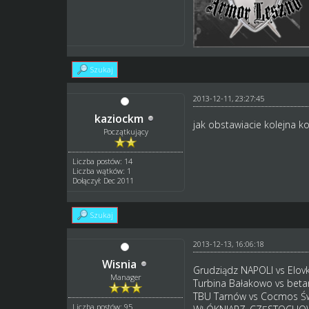
Szukaj
2013-12-11, 23:27:45
kaziockm
jak obstawiacie kolejna ko
Początkujący
Liczba postów: 14
Liczba wątków: 1
Dołączył: Dec 2011
Szukaj
2013-12-13, 16:06:18
Wisnia
Grudziądz NAPOLI vs Elov
Manager
Turbina Bałakowo vs beta
TBU Tarnów vs Cocmos Św
Liczba postów: 95