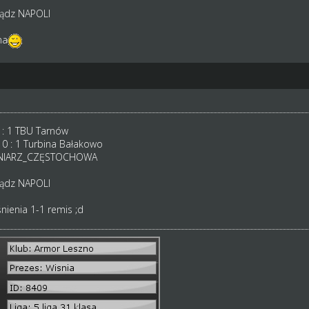
iądz NAPOLI
na
 : 1 TBU Tarnów
0 : 1 Turbina Bałakowo
ÓKNIARZ_CZĘSTOCHOWA
iądz NAPOLI
nienia 1-1 remis ;d