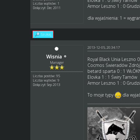
Elovka 1 : 0 Świry Tarnów
Liczba wątków: 1
Armor Leszno 1 : 0 Grudz
Dołączył: Dec 2011
dla wyjaśnienia: 1 = wygra
Szukaj
2013-12-05, 20:34:17
Wisnia
Royal Black Unia Leszno 0
Manager
Cocmos Świeradów Zdrój 
betard sparta 0 : 1 WŁ
Liczba postów: 95
Elovka 1 : 1 Świry Tarnów
Liczba wątków: 9
Armor Leszno 1 : 0 Grudz
Dołączył: Sep 2013
To moje typy
dla wyjaś