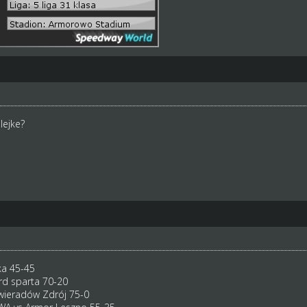
lejke?
ka 45-45
rd sparta 70-20
ieradów Zdrój 75-0