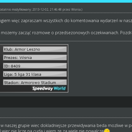
ł ostatnio modyfikowany: 2013-12-02, 21:46:48 przez
Wisnia
.)
giem więc zapraszam wszystkich do komentowania wydarzeń w naszej 
le możemy zacząć rozmowe o przedsezonowych oczekiwaniach. Pozd
 w naszej grupie wiec dokladniejsze przewidywania beda mozliwe w p
iec nie licze na cuda i wiem ze za wiele nie powalcze