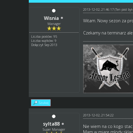
2013-12-02, 21:46:17
(Ten post by
Wisnia
Witam. Nowy sezon za pro
Manager
Czekamy na terminarz a
Liczba postów: 95
Liczba wątków: 9
Dołączył: Sep 2013
Szukaj
2013-12-02, 21:54:22
sylta88
Nie wiem na co kogo stac
Super Manager
Mam w miare mlody sklad w