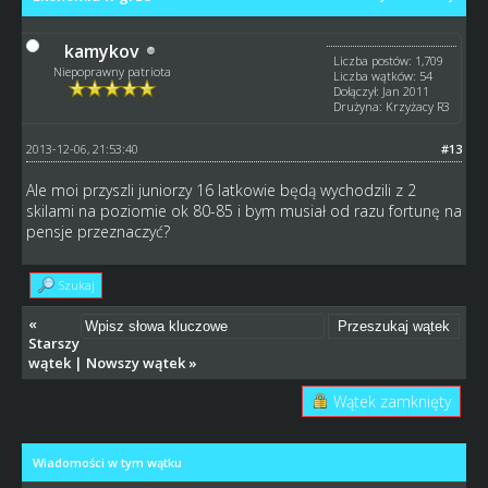
kamykov
Liczba postów: 1,709
Niepoprawny patriota
Liczba wątków: 54
Dołączył: Jan 2011
Drużyna: Krzyżacy R3
2013-12-06, 21:53:40
#13
Ale moi przyszli juniorzy 16 latkowie będą wychodzili z 2
skilami na poziomie ok 80-85 i bym musiał od razu fortunę na
pensje przeznaczyć?
Szukaj
«
Starszy
wątek
|
Nowszy wątek
»
Wątek zamknięty
Wiadomości w tym wątku