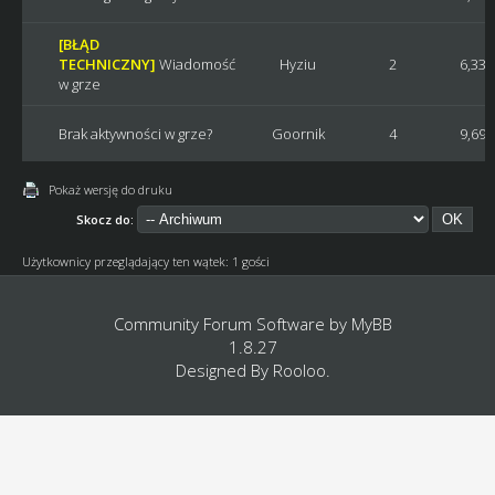
[BŁĄD
TECHNICZNY]
Wiadomość
Hyziu
2
6,338
w grze
Brak aktywności w grze?
Goornik
4
9,698
Pokaż wersję do druku
Skocz do:
Użytkownicy przeglądający ten wątek: 1 gości
Community Forum Software by
MyBB
1.8.27
Designed By
Rooloo
.