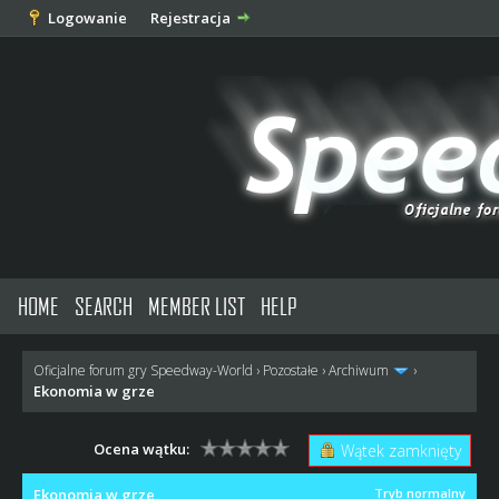
Logowanie
Rejestracja
HOME
SEARCH
MEMBER LIST
HELP
Oficjalne forum gry Speedway-World
›
Pozostałe
›
Archiwum
›
Ekonomia w grze
Ocena wątku:
Wątek zamknięty
Ekonomia w grze
Tryb normalny