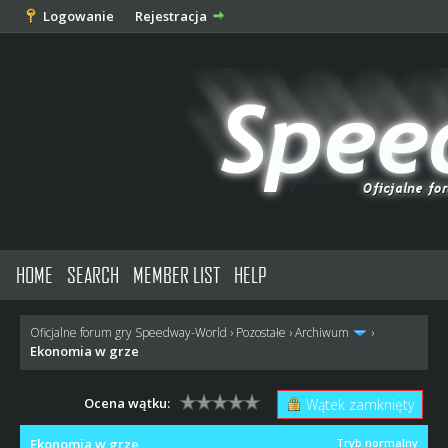
Logowanie
Rejestracja
HOME
SEARCH
MEMBER LIST
HELP
Oficjalne forum gry Speedway-World
›
Pozostałe
›
Archiwum
›
Ekonomia w grze
Ocena wątku:
Wątek zamknięty
Ekonomia w grze
Tryb normalny