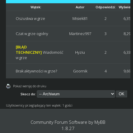
Wątek:
Autor
Odpowiedzi:
Wyświetl
Oszustwa w grze
Misiek81
2
6,354
Czat w grze ogolny
Martinez997
3
8,291
[BŁĄD
TECHNICZNY]
Wiadomość
Hyziu
2
6,338
w grze
Brak aktywności w grze?
Goornik
4
9,698
Pokaż wersję do druku
Skocz do:
Użytkownicy przeglądający ten wątek: 1 gości
Community Forum Software by
MyBB
1.8.27