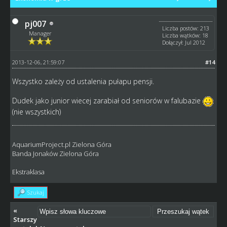
pj007
Liczba postów: 213
Manager
Liczba wątków: 18
Dołączył: Jul 2012
2013-12-06, 21:59:07
#14
Wszystko zależy od ustalenia pułapu pensji.
Dudek jako junior wiecej zarabiał od seniorów w falubazie
(nie wszystkich)
AquariumProject.pl Zielona Góra
Banda Jonaków Zielona Góra
Ekstraklasa
Szukaj
«
Starszy