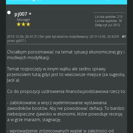
pj007
Liczba postów: 213
Manager
Liczba wątków: 18
Dołączył: Jul 2012
2013-12-06, 20:41:31
#1
(Ten post był ostatnio modyfikowany: 2013-12-06, 20:42:09
przez
pj007
.)
Chciałbym porozmawiać na temat sytuacji ekonomicznej gry i
możliwych modyfikacji.
Temat rozpoczęty w innym wątku ale sedno sprawy
przeniosłem tutaj gdyż jest to właściwsze miejsce (za sugestią
Jack`a)
Co do propozycji uzdrowienia finansów,podstawowa rzecz to:
- zablokowanie a wręcz wyeliminowanie wystawiania
zawodników bootów. Aby nie powodować deflacji. To bardzo
niebezpieczne zjawisko w ekonomii, które powoduje recesję
a w grze marazm, stagnację.
- wprowadzenie zróżnicowanych wypłat w zależności od