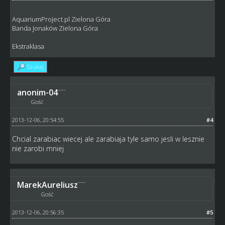
AquariumProject.pl Zielona Góra
Banda Jonaków Zielona Góra
Ekstraklasa
Szukaj
anonim-04
Gość
2013-12-06, 20:54:55
#4
Chcial zarabiac wiecej ale zarabiaja tyle samo jesli w lesznie
nie zarobi mniej
MarekAureliusz
Gość
2013-12-06, 20:56:35
#5