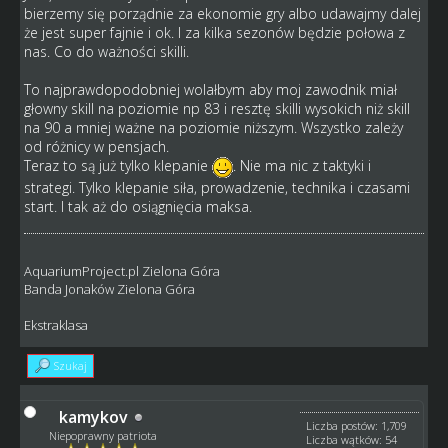
bierzemy się porządnie za ekonomie gry albo udawajmy dalej
że jest super fajnie i ok. I za kilka sezonów będzie połowa z
nas. Co do ważności skilli.
To najprawdopodobniej wolałbym aby moj zawodnik miał
głowny skill na poziomie np 83 i resztę skilli wysokich niż skill
na 90 a mniej ważne na poziomie niższym. Wszystko zależy
od różnicy w pensjach.
Teraz to są już tylko klepanie
. Nie ma nic z taktyki i
strategi. Tylko klepanie siła, prowadzenie, technika i czasami
start. I tak aż do osiągnięcia maksa.
AquariumProject.pl Zielona Góra
Banda Jonaków Zielona Góra
Ekstraklasa
Szukaj
kamykov
Liczba postów: 1,709
Niepoprawny patriota
Liczba wątków: 54