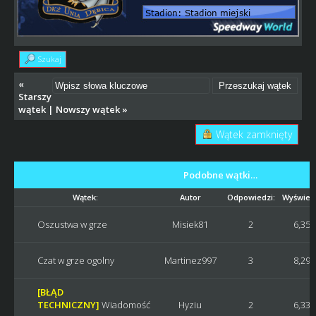
Szukaj
«
Starszy
wątek
|
Nowszy wątek
»
Wątek zamknięty
Podobne wątki…
Wątek:
Autor
Odpowiedzi:
Wyświetl
Oszustwa w grze
Misiek81
2
6,354
Czat w grze ogolny
Martinez997
3
8,290
[BŁĄD
TECHNICZNY]
Wiadomość
Hyziu
2
6,338