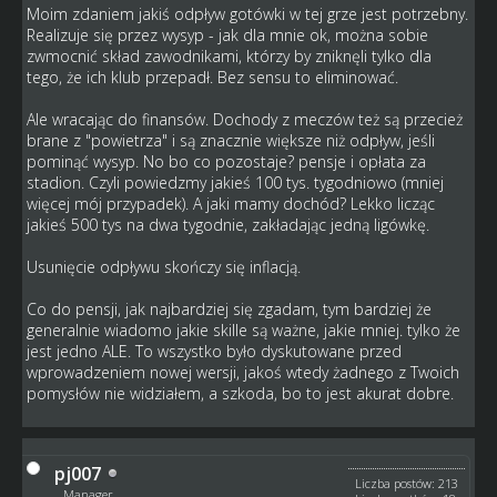
Moim zdaniem jakiś odpływ gotówki w tej grze jest potrzebny.
Realizuje się przez wysyp - jak dla mnie ok, można sobie
zwmocnić skład zawodnikami, którzy by zniknęli tylko dla
tego, że ich klub przepadł. Bez sensu to eliminować.
Ale wracając do finansów. Dochody z meczów też są przecież
brane z "powietrza" i są znacznie większe niż odpływ, jeśli
pominąć wysyp. No bo co pozostaje? pensje i opłata za
stadion. Czyli powiedzmy jakieś 100 tys. tygodniowo (mniej
więcej mój przypadek). A jaki mamy dochód? Lekko licząc
jakieś 500 tys na dwa tygodnie, zakładając jedną ligówkę.
Usunięcie odpływu skończy się inflacją.
Co do pensji, jak najbardziej się zgadam, tym bardziej że
generalnie wiadomo jakie skille są ważne, jakie mniej. tylko że
jest jedno ALE. To wszystko było dyskutowane przed
wprowadzeniem nowej wersji, jakoś wtedy żadnego z Twoich
pomysłów nie widziałem, a szkoda, bo to jest akurat dobre.
pj007
Liczba postów: 213
Manager