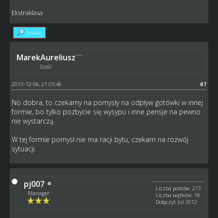
Ekstraklasa
Szukaj
MarekAureliusz
Gość
2013-12-06, 21:05:46
#7
No dobra, to czekamy na pomysły na odpływ gotówki w innej
formie, bo tylko pozbycie się wysypu i inne pensje na pewno
nie wystarczą.
W tej formie pomysł nie ma racji bytu, czekam na rozwój
sytuacji.
pj007
Liczba postów: 213
Manager
Liczba wątków: 18
Dołączył: Jul 2012