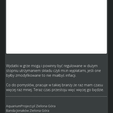
dochód? Lekko licząc jakieś 500 tys na dwa tygodnie,
zakładając jedną ligówkę.
Usunięcie odpływu skończy się inflacją.
Co do pensji, jak najbardziej się zgadam, tym bardziej że
generalnie wiadomo jakie skille są ważne, jakie mniej. tylko
że jest jedno ALE. To wszystko było dyskutowane przed
wprowadzeniem nowej wersji, jakoś wtedy żadnego z
Twoich pomysłów nie widziałem, a szkoda, bo to jest
akurat dobre.
Wydatki w grze mogą i powinny być regulowane w dużym
stopniu utrzymaniem składu czyli mi.in wypłatami, jeśli one
byłby zmodyfikowane to nie miałbyś inflacji.
Co do pomysłów, pracuje w takiej branży że raz mam czasu
więcej raz mniej. Teraz czas przestoju więc więcej go będzie.
AquariumProject.pl Zielona Góra
Banda Jonaków Zielona Góra