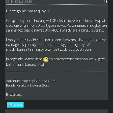
2013-12-06, 21:09:50
#8
Dlaczego nie ma racji bytu?
Chcąc utrzymać drużynę w TOP ekstralidze teraz koszt wypłat
oscyluje w granicy 50 tyś tygodniowo. Po zmianach mogłby ten
sam gracz płacić nawet 300-400. I wtedy zyski bilnsują straty.
I decydujesz czy idziesz tym torem i wychodzisz na zero licząć
na nagrody pieniężne za puchar i wygraną ligi czy też
modyfikujesz team aby przynosił zyski cotygodniowe.
Ja tego nie wymysliłem
to sprawdzony mechanizm w grze ,
która ma kilkanascie lat .
AquariumProject.pl Zielona Góra
Banda Jonaków Zielona Góra
Ekstraklasa
Szukaj