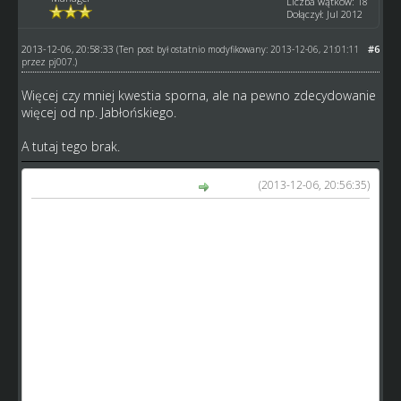
Liczba wątków: 18
Dołączył: Jul 2012
2013-12-06, 20:58:33
#6
(Ten post był ostatnio modyfikowany: 2013-12-06, 21:01:11
przez
pj007
.)
Więcej czy mniej kwestia sporna, ale na pewno zdecydowanie
więcej od np. Jabłońskiego.
A tutaj tego brak.
(2013-12-06, 20:56:35)
MarekAureliusz napisał(a):
Moim zdaniem jakiś odpływ gotówki w tej grze jest
potrzebny. Realizuje się przez wysyp - jak dla mnie ok,
można sobie zwmocnić skład zawodnikami, którzy by
zniknęli tylko dla tego, że ich klub przepadł. Bez sensu to
eliminować.
Ale wracając do finansów. Dochody z meczów też są
przecież brane z "powietrza" i są znacznie większe niż
odpływ, jeśli pominąć wysyp. No bo co pozostaje? pensje i
opłata za stadion. Czyli powiedzmy jakieś 100 tys.
tygodniowo (mniej więcej mój przypadek). A jaki mamy