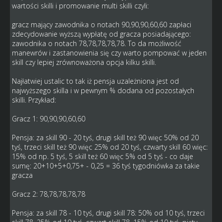
wartości skilli i promowanie multi skilli czyli:
gracz mający zawodnika o notach 90,90,90,60,60 zapłaci
zdecydowanie wyższą wypłatę od gracza posiadającego:
zawodnika o notach 78,78,78,78,78. To da możliwość
manewrów i zastanowienia się czy warto pompować w jeden
skill czy lepiej zrównoważona opcja kilku skilli.
Najłatwiej ustalic to tak iż pensja uzależniona jest od
najwyższego skilla i w pewnym % dodana od pozostałych
skilli. Przykład:
Gracz 1: 90,90,90,60,60
Pensja: za skill 90 - 20 tyś, drugi skill też 90 więc 50% od 20
tyś, trzeci skill też 90 więc 25% od 20 tyś, czwarty skill 60 więc:
15% od np. 5 tyś, 5 skill też 60 więc 5% od 5 tyś - co daje
sumę: 20+10+5+0,75+ - 0,25 = 36 tyś tygodniówka za takie
gracza
Gracz 2: 78,78,78,78,78
Pensja: za skill 78 - 10 tyś, drugi skill 78: 50% od 10 tyś, trzeci