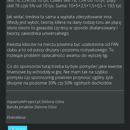
skill 78, 25% od 10 tyś, czwart skill 78, 15% od 10 tyś, piąty
skill 78 czyli 5% od 10 tys. Suma: 10+5+2,5+1,5+0,5 = 19,5 tyś
Jak widać średnia ta sama a wypłata zdecydowanie inna.
Wtedy jest wybór, tworzę killera na dany rodzaj toru ale płącę
słono (skoro to gwiazda) czy lecę w sposób zbalansowany i
tworzę zawodnika uniwersalnego.
Kwestia kibiców na meczu powinna być uzależniona od FAN
clubu a to od passy drużyny i poziomu rozrywkowego. To
rozwiąże problem opłacalności awansu do wyższej ligi.
Co do sponsorów tutaj trzeba by było pomyśleć jakie kwestie
finansowe by wchodziły w grę. Nie mam tak na szybko
pomysłu czy sposnsoring powinien przynosić ogólny zysk
drużynie na poziomie 30% czy 50% ogólnych dochodów.
AquariumProject.pl Zielona Góra
Banda Jonaków Zielona Góra
Ekstraklasa
Szukaj