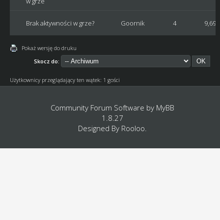
w grze
Brak aktywności w grze?
Goornik
4
9,698
Pokaż wersję do druku
Skocz do:
Użytkownicy przeglądający ten wątek: 1 gości
Community Forum Software by
MyBB
1.8.27
Designed By
Rooloo
.