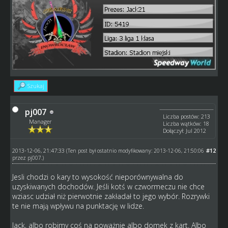
Szukaj
pj007
Liczba postów: 213
Manager
Liczba wątków: 18
Dołączył: Jul 2012
2013-12-06, 21:47:33
#12
(Ten post był ostatnio modyfikowany: 2013-12-06, 21:50:06
przez
pj007
.)
Jesli chodzi o kary to wysokość nieporównywalna do
uzyskiwanych dochodów. Jeśli kotś w czwormeczu nie chce
wziasc udział niż pierwotnie zakładał to jego wybór. Rozrywki
te nie mają wpływu na punktację w lidze.
Jack, albo robimy coś na poważnie albo domek z kart. Albo