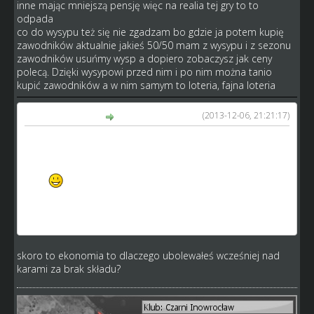
inne mając mniejszą pensję więc na realia tej gry to to
odpada
co do wysypu też się nie zgadzam bo gdzie ja potem kupię
zawodników aktualnie jakieś 50/50 mam z wysypu i z sezonu
zawodników usuńmy wysp a dopiero zobaczysz jak ceny
polecą. Dzięki wysypowi przed nim i po nim można tanio
kupić zawodników a w nim samym to loteria, fajna loteria
(2013-12-06, 21:21:17)
pj007 napisał(a):
Manager - jest typem gry ekonomicznej.
Jeśli nie chcemy ekonomi to pograjmy w symulacje na
torze
A żużel to przede wszyskim ekonomia. Co podałem
przykłąd z Pedersenem i Jabłońskim.
skoro to ekonomia to dlaczego ubolewałeś wcześniej nad
karami za brak składu?