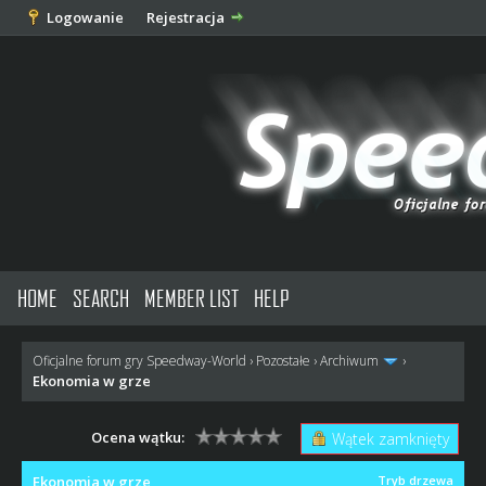
Logowanie
Rejestracja
HOME
SEARCH
MEMBER LIST
HELP
Oficjalne forum gry Speedway-World
›
Pozostałe
›
Archiwum
›
Ekonomia w grze
Ocena wątku:
Wątek zamknięty
Ekonomia w grze
Tryb drzewa