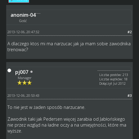
anonim-04
Gość
2013-12-06, 20:47:32
#2
A dlaczego ktos mi ma narzucac jak ja mam sobie zawodnika
trenowac?
pj007
Liczba postów: 213
Manager
Liczba wątków: 18
Dołączył: Jul 2012
2013-12-06, 20:53:43
#3
To nie jest w żaden sposób narzucane.
Zawodnik taki jak Pedersen więcej zarabia od Jabłońskiego
nie przez wzgląd na ładne oczy a na umiejętności, które ma
wyższe.