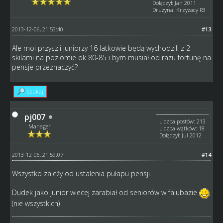
Dołączył: Jan 2011
Drużyna: Krzyżacy R3
2013-12-06, 21:53:40
#13
Ale moi przyszli juniorzy 16 latkowie będą wychodzili z 2
skilami na poziomie ok 80-85 i bym musiał od razu fortunę na
pensje przeznaczyć?
Szukaj
pj007
Liczba postów: 213
Manager
Liczba wątków: 18
Dołączył: Jul 2012
2013-12-06, 21:59:07
#14
Wszystko zależy od ustalenia pułapu pensji.
Dudek jako junior wiecej zarabiał od seniorów w falubazie
(nie wszystkich)