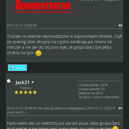
2013-12-11, 23:42:59
#8
Zostało to właśnie wprowadzone w expresowym tempie. Czyli
za sparing obie drużyny na czysto zarabiają po równo za
meczyk a nie jak do tej pory było że gospodarz był jakby
stratny na tym.
Szukaj
Jack21
Liczba postów: 2,018
Tutejszy
Liczba wątków: 53
Dołączył: Jul 2012
Drużyna: Czarni Inowrocław
2013-12-11, 23:49:41
#9
(Ten post był ostatnio modyfikowany: 2013-12-11, 23:50:17
przez
Jack21
.)
Hyziu wiem ale co niektorzy juz zaczeli pisac zeby gospodarz
mial wiecej a nie mniej wiec napisalem za czym ja jestem