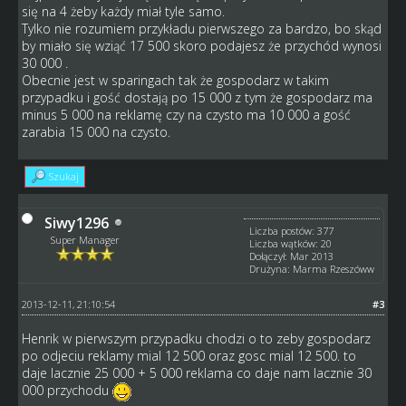
się na 4 żeby każdy miał tyle samo.
Tylko nie rozumiem przykładu pierwszego za bardzo, bo skąd
by miało się wziąć 17 500 skoro podajesz że przychód wynosi
30 000 .
Obecnie jest w sparingach tak że gospodarz w takim
przypadku i gość dostają po 15 000 z tym że gospodarz ma
minus 5 000 na reklamę czy na czysto ma 10 000 a gość
zarabia 15 000 na czysto.
Szukaj
Siwy1296
Liczba postów: 377
Super Manager
Liczba wątków: 20
Dołączył: Mar 2013
Drużyna: Marma Rzeszóww
2013-12-11, 21:10:54
#3
Henrik w pierwszym przypadku chodzi o to zeby gospodarz
po odjeciu reklamy mial 12 500 oraz gosc mial 12 500. to
daje lacznie 25 000 + 5 000 reklama co daje nam lacznie 30
000 przychodu