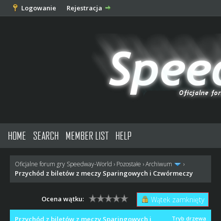
Logowanie
Rejestracja
HOME
SEARCH
MEMBER LIST
HELP
Oficjalne forum gry Speedway-World
›
Pozostałe
›
Archiwum
›
Przychód z biletów z meczy Sparingowych i Czwórmeczy
Ocena wątku:
Wątek zamknięty
Przychód z biletów z meczy Sparingowych i
Tryb drzewa