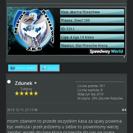
Strona WWW
Szukaj
Zdunek
Liczba postów: 901
Tutejszy
Liczba wątków: 8
Dołączył: Sep 2010
Drużyna: ZKS Zdunek Rzeszów
2013-12-11, 21:17:40
#4
moim zdaniem to przede wszystkim kasa za spary powinna
byc wieksza i jezeli jedziemy u siebie to powinnismy wiecej
zarobic anizeli druzyna ktora przyjezda do nas na spara