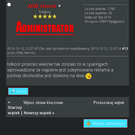
ADM_Henrik
Liczba postów: 1,742
Tutejszy
Liczba wątków: 42
Dołączył: Sep 2010
Drużyna: GRYFY Bydgoszcz
2013-12-12, 12:27:47
#13
(Ten post był ostatnio modyfikowany: 2013-12-12, 12:37:14
przez
ADM_Henrik
.)
telkosr przecież właśnie tak zostało to w sparingach
wprowadzone że najpierw jest odejmowana reklama a
później dochodów jest dzielony na dwa
Szukaj
«
Starszy
wątek
|
Nowszy wątek
»
Wątek zamknięty