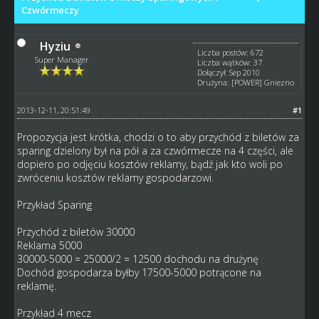
Czwórmeczy
Hyziu
Liczba postów: 672
Super Manager
Liczba wątków: 37
Dołączył: Sep 2010
Drużyna: [POWER] Gniezno
2013-12-11, 20:51:49
#1
Propozycja jest krótka, chodzi o to aby przychód z biletów za
sparing dzielony był na pół a za czwórmecze na 4 części, ale
dopiero po odjęciu kosztów reklamy, bądź jak kto woli po
zwróceniu kosztów reklamy gospodarzowi.
Przykład Sparing
Przychód z biletów 30000
Reklama 5000
30000-5000 = 25000/2 = 12500 dochodu na drużynę
Dochód gospodarza byłby 17500-5000 potrącone na
reklamę.
Przykład 4 mecz