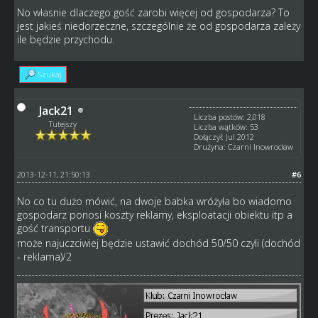
No własnie dlaczego gość zarobi więcej od gospodarza? To
jest jakieś niedorzeczne, szczególnie że od gospodarza zależy
ile będzie przychodu.
Szukaj
Jack21
Liczba postów: 2,018
Tutejszy
Liczba wątków: 53
Dołączył: Jul 2012
Drużyna: Czarni Inowrocław
2013-12-11, 21:50:13
#6
No co tu dużo mówić, na dwoje babka wróżyła bo wiadomo
gospodarz ponosi koszty reklamy, eksploatacji obiektu itp a
gość transportu
może najuczciwiej będzie ustawić dochód 50/50 czyli (dochód
- reklama)/2