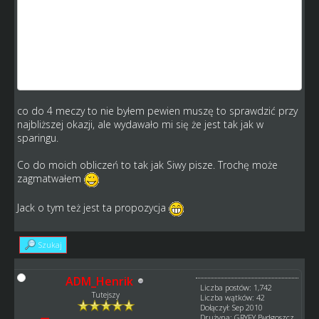
skąd by miało się wziąć 17 500 skoro podajesz że
przychód wynosi 30 000 .
Obecnie jest w sparingach tak że gospodarz w takim
przypadku i gość dostają po 15 000 z tym że gospodarz
ma minus 5 000 na reklamę czy na czysto ma 10 000 a
gość zarabia 15 000 na czysto.
co do 4 meczy to nie byłem pewien muszę to sprawdzić przy
najbliższej okazji, ale wydawało mi się że jest tak jak w
sparingu.
Co do moich obliczeń to tak jak Siwy pisze. Trochę może
zagmatwałem
Jack o tym też jest ta propozycja
Szukaj
ADM_Henrik
Liczba postów: 1,742
Tutejszy
Liczba wątków: 42
Dołączył: Sep 2010
Drużyna: GRYFY Bydgoszcz