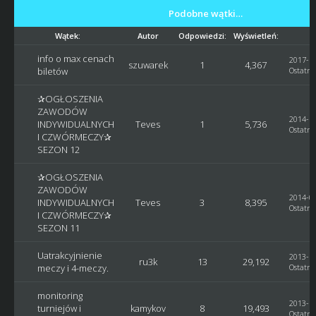
Podobne wątki…
Wątek:
Autor
Odpowiedzi:
Wyświetleń:
info o max cenach
2017-11
szuwarek
1
4,367
biletów
Ostatni
✰OGŁOSZENIA
ZAWODÓW
2014-12
INDYWIDUALNYCH
Teves
1
5,736
Ostatni
I CZWÓRMECZY✰
SEZON 12
✰OGŁOSZENIA
ZAWODÓW
2014-05
INDYWIDUALNYCH
Teves
3
8,395
Ostatni
I CZWÓRMECZY✰
SEZON 11
Uatrakcyjnienie
2013-12
ru3k
13
29,192
meczy i 4-meczy.
Ostatni
monitoring
2013-12
turniejów i
kamykov
8
19,493
Ostatni