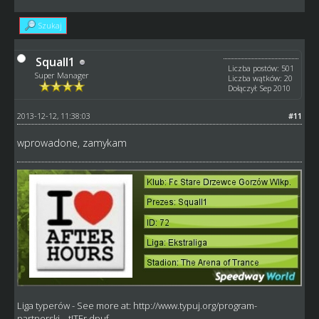
Szukaj
Squall1
Liczba postów: 501
Super Manager
Liczba wątków: 20
Dołączył: Sep 2010
2013-12-12, 11:38:03
#11
wprowadone, zamykam
Liga typerów
- See more at:
http://www.typuj.org/program-
partnerski....tJTEr.dpuf