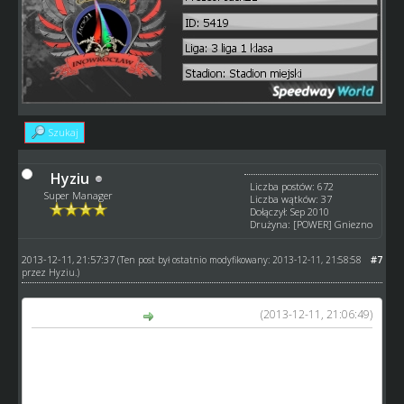
Szukaj
Hyziu
Liczba postów: 672
Super Manager
Liczba wątków: 37
Dołączył: Sep 2010
Drużyna: [POWER] Gniezno
2013-12-11, 21:57:37
#7
(Ten post był ostatnio modyfikowany: 2013-12-11, 21:58:58
przez
Hyziu
.)
(2013-12-11, 21:06:49)
Henrik napisał(a):
Hyziu ale w przypadku czwórmeczy tak właśnie jest już że
najpierw odejmuje się reklamę od przychodu a potem
dzieli się na 4 żeby każdy miał tyle samo.
Tylko nie rozumiem przykładu pierwszego za bardzo, bo