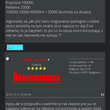
Przychód 100000
Reklama 20000
100000-20000=80000/4 = 20000 dochodu na drużynę
Argumenty za, jaki jest sens rozgrywania sparingów u siebie
skoro jesteśmy na tym stratni, ktoś napisze to daj 0 na
reklamę, to ja zapytam: to po co ta opcja skoro korzystając z
niej nic tak naprawdę nie zyskuję ??
Szukaj
ADM_Henrik
Liczba postów: 1,742
Tutejszy
Liczba wątków: 42
Dołączył: Sep 2010
Drużyna: GRYFY Bydgoszcz
2013-12-11, 21:06:49
#2
Hyziu ale w przypadku czwórmeczy tak właśnie jest już że
najpierw odejmuje się reklamę od przychodu a potem dzieli