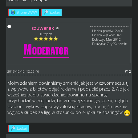
Strona WWW
Szukaj
szuwarek
Liczba postów: 2,400
Tutejszy
Liczba wątków: 161
Dołączył: Mar 2012
Drużyna: Gryf Szczecin
2013-12-12, 12:22:46
#12
Moim zdaniem powinniśmy zmienić jak jest w czwórmeczu, tj.
z wpływów z biletów odjąć reklamę i podzielić przez 2. Ale jak
wcześniej padło stwierdzenie, powinno na sparingi
przychodzić więcej ludzi, bo w nowej szacie gry jak się ogląda
stadion i wykres słupkowy z ilością kibiców, trochę śmiesznie
wygląda słupek za ligę w stosunku do słupka ze sparingów
Szukaj