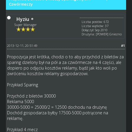
Czwórmeczy
Hyziu
Liczba postów: 672
Super Manager
Liczba wątków: 37
Dołączył: Sep 2010
Drużyna: [POWER] Gniezno
2013-12-11, 20:51:49
#1
Propozycja jest krótka, chodzi o to aby przychód z biletów za
sparing dzielony był na pół a za czwórmecze na 4 części, ale
dopiero po odjęciu kosztów reklamy, bądź jak kto woli po
zwróceniu kosztów reklamy gospodarzowi.
Przykład Sparing
Przychód z biletów 30000
Reklama 5000
30000-5000 = 25000/2 = 12500 dochodu na drużynę
Dochód gospodarza byłby 17500-5000 potrącone na
reklamę.
Przykład 4 mecz