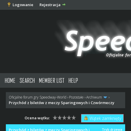
Logowanie
Rejestracja
HOME
SEARCH
MEMBER LIST
HELP
Oficjalne forum gry Speedway-World
›
Pozostałe
›
Archiwum
›
Przychód z biletów z meczy Sparingowych i Czwórmeczy
Ocena wątku:
Wątek zamknięty
Przychód z biletów z meczy Sparingowych i
Tryb drzewa