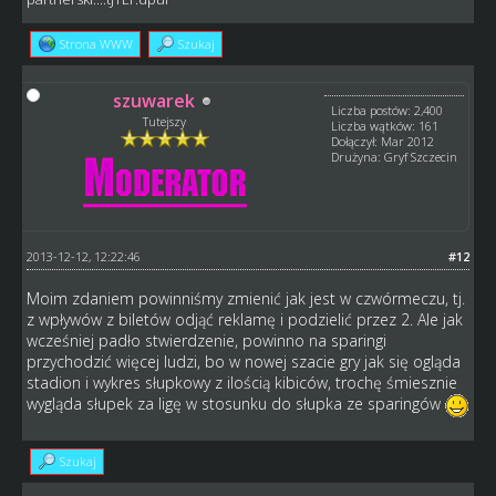
Strona WWW
Szukaj
szuwarek
Liczba postów: 2,400
Tutejszy
Liczba wątków: 161
Dołączył: Mar 2012
Drużyna: Gryf Szczecin
2013-12-12, 12:22:46
#12
Moim zdaniem powinniśmy zmienić jak jest w czwórmeczu, tj.
z wpływów z biletów odjąć reklamę i podzielić przez 2. Ale jak
wcześniej padło stwierdzenie, powinno na sparingi
przychodzić więcej ludzi, bo w nowej szacie gry jak się ogląda
stadion i wykres słupkowy z ilością kibiców, trochę śmiesznie
wygląda słupek za ligę w stosunku do słupka ze sparingów
Szukaj