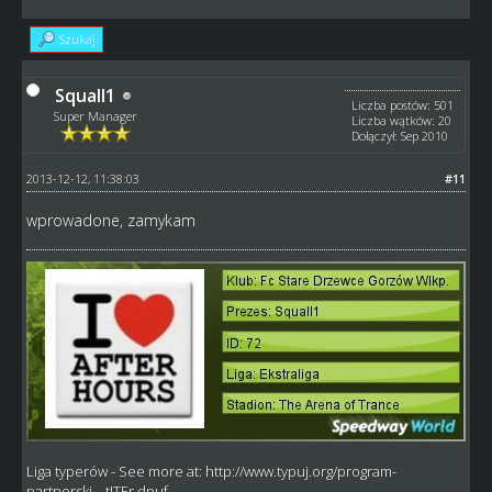
Szukaj
Squall1
Liczba postów: 501
Super Manager
Liczba wątków: 20
Dołączył: Sep 2010
2013-12-12, 11:38:03
#11
wprowadone, zamykam
Liga typerów
- See more at:
http://www.typuj.org/program-
partnerski....tJTEr.dpuf