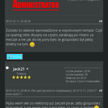
2013-12-11, 23:42:59
#8
Zostało to właśnie wprowadzone w expresowym tempie. Czyli
za sparing obie drużyny na czysto zarabiają po równo za
meczyk a nie jak do tej pory było że gospodarz był jakby
stratny na tym.
Szukaj
Jack21
Liczba postów: 2,018
Tutejszy
Liczba wątków: 53
Dołączył: Jul 2012
Drużyna: Czarni Inowrocław
2013-12-11, 23:49:41
#9
(Ten post był ostatnio modyfikowany: 2013-12-11, 23:50:17
przez
Jack21
.)
Hyziu wiem ale co niektorzy juz zaczeli pisac zeby gospodarz
mial wiecej a nie mniej wiec napisalem za czym ja jestem