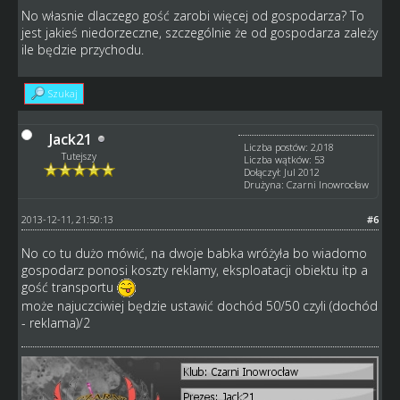
No własnie dlaczego gość zarobi więcej od gospodarza? To
jest jakieś niedorzeczne, szczególnie że od gospodarza zależy
ile będzie przychodu.
Szukaj
Jack21
Liczba postów: 2,018
Tutejszy
Liczba wątków: 53
Dołączył: Jul 2012
Drużyna: Czarni Inowrocław
2013-12-11, 21:50:13
#6
No co tu dużo mówić, na dwoje babka wróżyła bo wiadomo
gospodarz ponosi koszty reklamy, eksploatacji obiektu itp a
gość transportu
może najuczciwiej będzie ustawić dochód 50/50 czyli (dochód
- reklama)/2