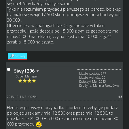
się na 4 żeby każdy miał tyle samo.
Tylko nie rozumiem przykładu pierwszego za bardzo, bo skąd
by miało się wziąć 17 500 skoro podajesz że przychód wynosi
30 000 .
Obecnie jest w sparingach tak że gospodarz w takim
przypadku i gość dostają po 15 000 z tym że gospodarz ma
minus 5 000 na reklamę czy na czysto ma 10 000 a gość
zarabia 15 000 na czysto.
Szukaj
Siwy1296
Liczba postów: 377
Super Manager
Liczba wątków: 20
Dołączył: Mar 2013
Drużyna: Marma Rzeszóww
2013-12-11, 21:10:54
#3
Henrik w pierwszym przypadku chodzi o to zeby gospodarz
po odjeciu reklamy mial 12 500 oraz gosc mial 12 500. to
daje lacznie 25 000 + 5 000 reklama co daje nam lacznie 30
000 przychodu