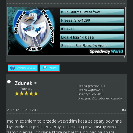
Strona WWW
Szukaj
Zdunek
Liczba postów: 901
Tutejszy
Liczba wątków: 8
Dołączył: Sep 2010
Drużyna: ZKS Zdunek Rzeszów
2013-12-11, 21:17:40
#4
moim zdaniem to przede wszystkim kasa za spary powinna
byc wieksza i jezeli jedziemy u siebie to powinnismy wiecej
zarobic anizeli druzyna ktora przyjezda do nas na spara