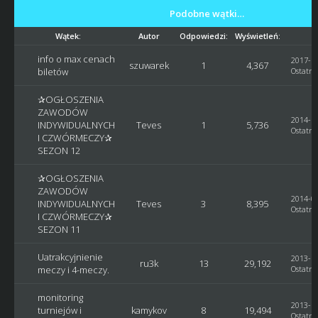
Podobne wątki…
Wątek:
Autor
Odpowiedzi:
Wyświetleń:
info o max cenach
2017-11
szuwarek
1
4,367
biletów
Ostatni
✰OGŁOSZENIA
ZAWODÓW
2014-12
INDYWIDUALNYCH
Teves
1
5,736
Ostatni
I CZWÓRMECZY✰
SEZON 12
✰OGŁOSZENIA
ZAWODÓW
2014-05
INDYWIDUALNYCH
Teves
3
8,395
Ostatni
I CZWÓRMECZY✰
SEZON 11
Uatrakcyjnienie
2013-12
ru3k
13
29,192
meczy i 4-meczy.
Ostatni
monitoring
2013-12
turniejów i
kamykov
8
19,494
Ostatni