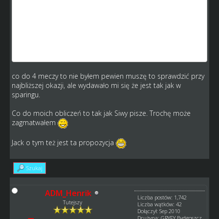
skąd by miało się wziąć 17 500 skoro podajesz że
przychód wynosi 30 000 .
Obecnie jest w sparingach tak że gospodarz w takim
przypadku i gość dostają po 15 000 z tym że gospodarz
ma minus 5 000 na reklamę czy na czysto ma 10 000 a
gość zarabia 15 000 na czysto.
co do 4 meczy to nie byłem pewien muszę to sprawdzić przy
najbliższej okazji, ale wydawało mi się że jest tak jak w
sparingu.
Co do moich obliczeń to tak jak Siwy pisze. Trochę może
zagmatwałem
Jack o tym też jest ta propozycja
Szukaj
ADM_Henrik
Liczba postów: 1,742
Tutejszy
Liczba wątków: 42
Dołączył: Sep 2010
Drużyna: GRYFY Bydgoszcz