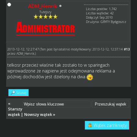
ADM_Henrik
Liczba postów: 1,742
Tutejszy
Liczba wątków: 42
Dołączył: Sep 2010
Drużyna: GRYFY Bydgoszcz
2013-12-12, 12:27:47
#13
(Ten post był ostatnio modyfikowany: 2013-12-12, 12:37:14
przez
ADM_Henrik
.)
telkosr przecież właśnie tak zostało to w sparingach
wprowadzone że najpierw jest odejmowana reklama a
później dochodów jest dzielony na dwa
Szukaj
«
Starszy
wątek
|
Nowszy wątek
»
Wątek zamknięty