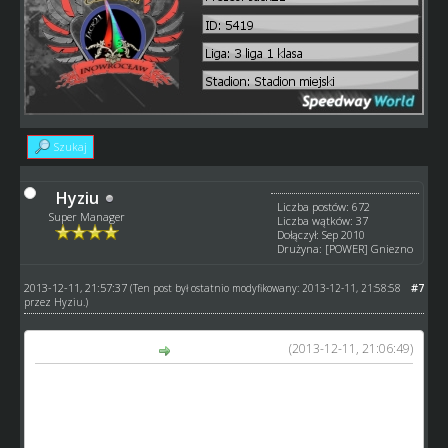
Szukaj
Hyziu
Liczba postów: 672
Super Manager
Liczba wątków: 37
Dołączył: Sep 2010
Drużyna: [POWER] Gniezno
2013-12-11, 21:57:37
#7
(Ten post był ostatnio modyfikowany: 2013-12-11, 21:58:58
przez
Hyziu
.)
(2013-12-11, 21:06:49)
Henrik napisał(a):
Hyziu ale w przypadku czwórmeczy tak właśnie jest już że
najpierw odejmuje się reklamę od przychodu a potem
dzieli się na 4 żeby każdy miał tyle samo.
Tylko nie rozumiem przykładu pierwszego za bardzo, bo