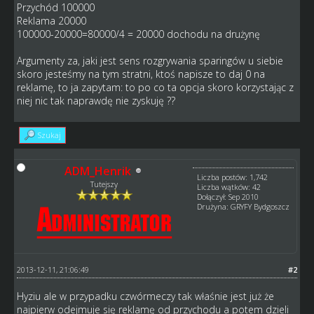
Przychód 100000
Reklama 20000
100000-20000=80000/4 = 20000 dochodu na drużynę
Argumenty za, jaki jest sens rozgrywania sparingów u siebie
skoro jesteśmy na tym stratni, ktoś napisze to daj 0 na
reklamę, to ja zapytam: to po co ta opcja skoro korzystając z
niej nic tak naprawdę nie zyskuję ??
Szukaj
ADM_Henrik
Liczba postów: 1,742
Tutejszy
Liczba wątków: 42
Dołączył: Sep 2010
Drużyna: GRYFY Bydgoszcz
2013-12-11, 21:06:49
#2
Hyziu ale w przypadku czwórmeczy tak właśnie jest już że
najpierw odejmuje się reklamę od przychodu a potem dzieli