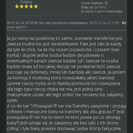
Tutejszy
Liczba wątków: 53
Dołączył: Jul 2012
Drużyna: Czarni Inowrocław
2013-12-14, 20:55:50
#2
(Ten post był ostatnio modyfikowany: 2013-12-14, 21:11:33
przez
Jack21
.)
Ja już setny raz powtórzę to samo, ocenianie transferów jest
zawsze trudne bo jest nieobiektywne. Fakt jest taki że każdy
da tyle ile chce, na ile mu rozum pozwoli (no i czasem stan
konta) i dopóki jedna osoba będzie decydowała o
ewentualnych karach zawsze będzie syf i zawsze ta osoba
będzie miała syf bo jakiej decyzji nie podejmie ktoś zawsze
poczuje się dotknięty, mniej lub bardziej ale zawsze. Ja jestem
za komisją 3 osobową która rozważałaby jakieś bardziej
sporne rzeczy myślę że to byłoby pomocne bo rozwiązania
dla tego typu rzeczy chyba nie ma, jest jedna ceny
maksymalne ustalić ale tego zrobić nie możemy bo zabijemy
rynek.
A co do kar "//Powiązań IP nie ma.Transfery zawyżone i zostają
cofnięte i miesięczne bany na transfery dla obu graczy.//" Jeśli
powiązania IP nie ma to niech mi ktoś powie po co dostają
bany?! jeśli uznaje się że zawyżony ale bez syfu z ich strony
cofnąć i tyle bany powinni dostawać ludzie którzy faktycznie