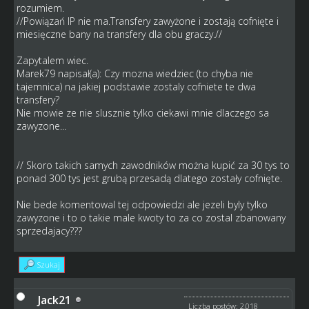
rozumiem.
//Powiązań IP nie ma.Transfery zawyżone i zostają cofnięte i
miesięczne bany na transfery dla obu graczy.//
Zapytalem wiec.
Marek79 napisał(a): Czy mozna wiedziec (to chyba nie
tajemnica) na jakiej podstawie zostaly cofniete te dwa
transfery?
Nie mowie ze nie slusznie tylko ciekawi mnie dlaczego sa
zawyzone...
// Skoro takich samych zawodników można kupić za 30 tys to
ponad 300 tys jest grubą przesadą dlatego zostały cofnięte.
Nie bede komentowal tej odpowiedzi ale jezeli byly tylko
zawyzone i to o takie male kwoty to za co zostal zbanowany
sprzedajacy???
Szukaj
Jack21
Liczba postów: 2,018