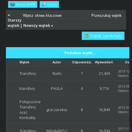
Strona WWW
Szukaj
«
Starszy
wątek
|
Nowszy wątek
»
Wątek zamknięty
Podobne wątki…
Wątek:
Autor
Odpowiedzi:
Wyświetleń:
Osta
2013-12-0
Transfery
Rado
7
21,439
Ostatni p
2012-06-2
transfery
PAULA
4
9,774
Ostatni p
Polepszone
Transfery
2012-04-2
graczareksz
8
16,849
oraz
Ostatni p
Kontrakty
2011-11-1
Transfery
MlodyWKS1
8
16,094