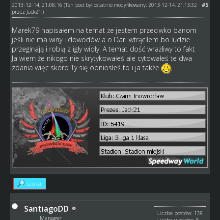
2013-12-14, 21:08:16
#5
(Ten post był ostatnio modyfikowany: 2013-12-14, 21:13:32
przez
Jack21
.)
Marek79 napisałem na temat że jestem przeciwko banom
jeśli nie ma winy i dowodów a o Dari wtrąciłem bo ludzie
przeginają i robią z igły widły. A temat dość wrażliwy to fakt
Ja wiem że nikogo nie skrytykowałeś ale cytowałeś te dwa
zdania więc skoro Ty się odniosłeś to i ja także
Szukaj
SantiagoDD
Liczba postów: 138
Manager
Liczba wątków: 8