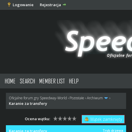
Logowanie
Rejestracja
HOME
SEARCH
MEMBER LIST
HELP
Oficjalne forum gry Speedway-World
›
Pozostałe
›
Archiwum
›
Karanie za transfery
Ocena wątku:
Wątek zamknięty
Karanie za transfery
Tryb drzewa