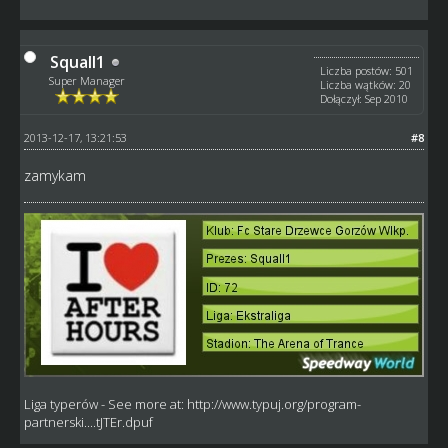
Squall1
Liczba postów: 501
Super Manager
Liczba wątków: 20
Dołączył: Sep 2010
2013-12-17, 13:21:53
#8
zamykam
Liga typerów
- See more at:
http://www.typuj.org/program-
partnerski....tJTEr.dpuf