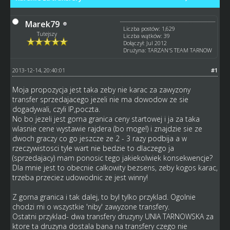
Marek79
Liczba postów: 1,629
Tutejszy
Liczba wątków: 39
Dołączył: Jul 2012
Drużyna: TARZAN'S TEAM TARNOW
2013-12-14, 20:40:01
#1
Moja propozycja jest taka zeby nie karac za zawyzony
transfer sprzedajacego jezeli nie ma dowodow ze sie
dogadywali, czyli IP,poczta.
No bo jezeli jest gorna granica ceny startowej i ja za taka
wlasnie cene wystawie rajdera (bo moge!) i znajdzie sie ze
dwoch graczy co go jeszcze ze 2 - 3 razy podbija a w
rzeczywistosci tyle wart nie bedzie to dlaczego ja
(sprzedajacy) mam ponosic tego jakiekolwiek konsekwencje?
Dla mnie jest to obecnie calkowity bezsens, zeby kogos karac,
trzeba przeciez udowodnic ze jest winny!
Z gorna granica i tak dalej, to byl tylko przyklad. Ogolnie
chodzi mi o wszystkie 'niby' zawyzone transfery.
Ostatni przyklad- dwa transfery druzyny UNIA TARNOWSKA za
ktore ta druzyna dostala bana na transfery czego nie