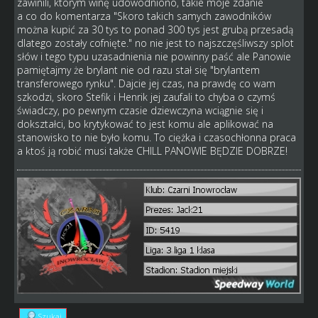
zawinili, którym winę udowodniono, takie moje zdanie
a co do komentarza "Skoro takich samych zawodników
można kupić za 30 tys to ponad 300 tys jest grubą przesadą
dlatego zostały cofnięte." no nie jest to najszczęśliwszy splot
słów i tego typu uzasadnienia nie powinny paść ale Panowie
pamiętajmy że brylant nie od razu stał się "brylantem
transferowego rynku". Dajcie jej czas, na prawdę co wam
szkodzi, skoro Stefik i Henrik jej zaufali to chyba o czymś
świadczy, po pewnym czasie dziewczyna wciągnie się i
dokształci, bo krytykować to jest komu ale aplikować na
stanowisko to nie było komu. To ciężka i czasochłonna praca
a ktoś ją robić musi także CHILL PANOWIE BĘDZIE DOBRZE!
Szukaj