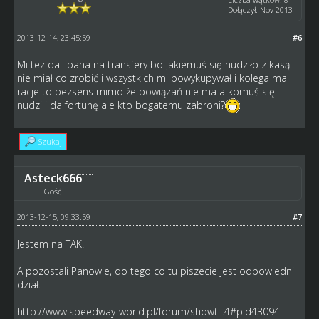
Dołączył: Nov 2013
2013-12-14, 23:45:59
#6
Mi tez dali bana na transfery bo jakiemuś się nudziło z kasą
nie miał co zrobić i wszystkich mi powykupywał i kolega ma
racje to bezsens mimo że powiązań nie ma a komuś się
nudzi i da fortunę ale kto bogatemu zabroni?
Szukaj
Asteck666
Gość
2013-12-15, 09:33:59
#7
Jestem na TAK.
A pozostali Panowie, do tego co tu piszecie jest odpowiedni
dział.
http://www.speedway-world.pl/forum/showt...4#pid43094