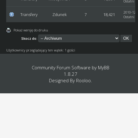
Ostatni p
2010-12-1
Transfery
Zdunek
7
18,421
Ostatni p
Pokaż wersję do druku
Skocz do:
Użytkownicy przeglądający ten wątek: 1 gości
Community Forum Software by
MyBB
1.8.27
Designed By
Rooloo
.