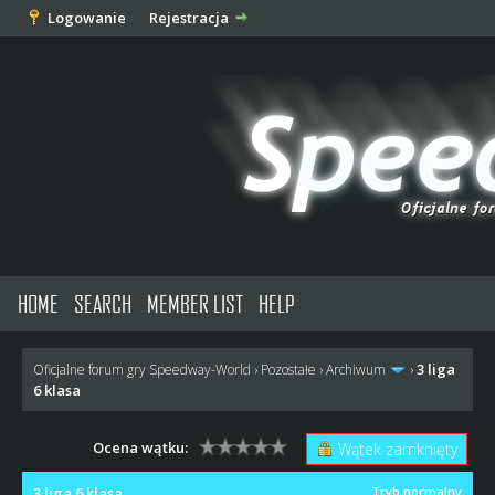
Logowanie
Rejestracja
HOME
SEARCH
MEMBER LIST
HELP
3 liga
Oficjalne forum gry Speedway-World
›
Pozostałe
›
Archiwum
›
6 klasa
Ocena wątku:
Wątek zamknięty
3 liga 6 klasa
Tryb normalny