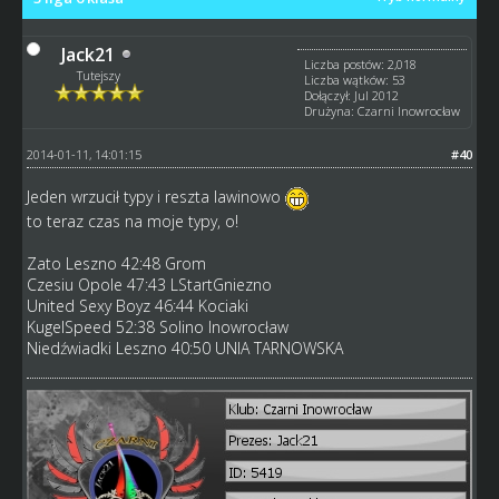
Jack21
Liczba postów: 2,018
Tutejszy
Liczba wątków: 53
Dołączył: Jul 2012
Drużyna: Czarni Inowrocław
2014-01-11, 14:01:15
#40
Jeden wrzucił typy i reszta lawinowo
to teraz czas na moje typy, o!
Zato Leszno 42:48 Grom
Czesiu Opole 47:43 LStartGniezno
United Sexy Boyz 46:44 Kociaki
KugelSpeed 52:38 Solino Inowrocław
Niedźwiadki Leszno 40:50 UNIA TARNOWSKA