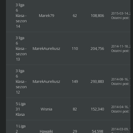
3 liga
6
2015-03-14, 23
klasa -
Marek79
62
108,806
Ostatni post
:
M
sezon
14
3 liga
6
2014-11-18, 22
klasa -
MarekAureliusz
110
204,756
Ostatni post
:
g
sezon
13
3 liga
6
2014-08-16, 16
klasa -
MarekAureliusz
149
293,883
Ostatni post
:
J
sezon
12
5 Liga
2014-04-16, 10
31
Wisnia
82
152,340
Ostatni post
: T
Klasa
1 Liga
2014-03-09, 13
2
Hawaiki
29
54,598