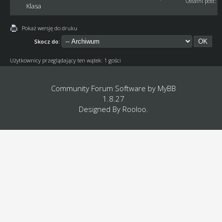
Ostatni post
:
T
Klasa
Pokaż wersję do druku
Skocz do:
Użytkownicy przeglądający ten wątek: 1 gości
Community Forum Software by
MyBB
1.8.27
Designed By
Rooloo
.