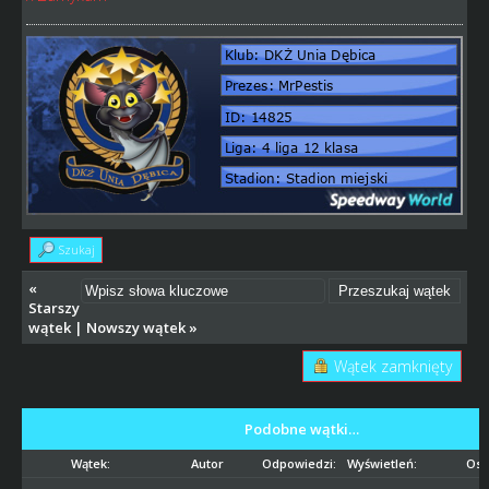
Szukaj
«
Starszy
wątek
|
Nowszy wątek
»
Wątek zamknięty
Podobne wątki…
Wątek:
Autor
Odpowiedzi:
Wyświetleń:
Ost