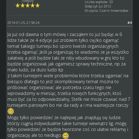
Tutejszy
Liczba wątków: 53
Dołączył: Jul 2012
Drużyna: Czarni Inowrocław
2014-01-25, 21:58:24
#4
Ja już od dawna o tym mówię i zacząłem to już będąc w 6
lidze także ze 4 edycje już zrobiłem tylko ciężko ogarnąć
temat takiego turnieju bo sporo kwestii organizacyjnych
trzeba ogarnąć. Jeśli ja organizuję to wiadomo że ja wszystko
załatwię a jeśli będzie taki że niby wbudowany w grę kto to
będzie organizował, jak ogarniesz sprawy techniczne, np za
mało ludzi, za dużo ludzi itp
z takim turniejem wiele problemów które trzeba ogarniać na
bieżąco dlatego to jest skomplikowany temat można to
próbować organizować ale potrzeba czasu tego nie
wprowadzimy w miesiąc, trzeba nowych funkcyjnych, ktoś
musi być za to odpowiedzialny, Stefik nie może czuwać nad 7
turniejami parowymi bo nie da rady a i ma ważniejsze rzeczy
Mogę tylko powiedzieć że najlepiej jak znajdują się ludzie
którzy ciągną indywidualnie takie turnieje wewnątrz lig, mogę
tylko powiedzieć że będzie tworzone coś co ułatwi reklamę i
organizację ale to niedługo