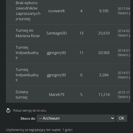
Brak wyboru
zawodników
2017-04-2
szuwarek
4
9,105
zapraszanych
Ostatni po
a turniej
Turniej im.
2014-02-1
SantiagoDD
13
25,610
Mariana Rose
Ostatni po
Turniej
2014-01-3
Indywidualny
ggregory93
11
20,903
Ostatni po
!!
Turniej
2014-01-3
Indywidualny
ggregory93
0
3,284
Ostatni po
!!
Dziwny
2013-11-1
Marek79
5
11,214
turniej
Ostatni po
Pokaż wersję do druku
Skocz do:
Użytkownicy przeglądający ten wątek: 1 gości