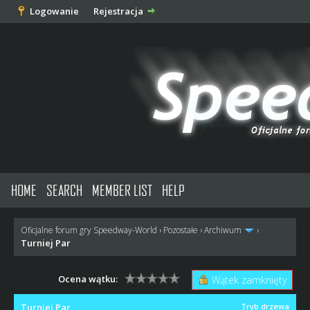
Logowanie
Rejestracja
HOME
SEARCH
MEMBER LIST
HELP
Oficjalne forum gry Speedway-World
›
Pozostałe
›
Archiwum
›
Turniej Par
Ocena wątku:
Wątek zamknięty
Turniej Par
Tryb drzewa