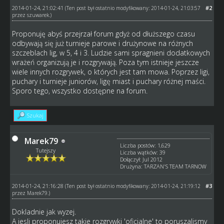
2014-01-24, 21:02:41
#2
(Ten post był ostatnio modyfikowany: 2014-01-24, 21:03:57
przez
szuwarek
.)
Proponuję abyś przejrzał forum gdyż od dłuższego czasu
odbywają się już turnieje parowe i drużynowe na różnych
szczeblach lig, w 5, 4 i 3. Ludzie sami spragnieni dodatkowych
wrażeń organizują je i rozgrywają. Poza tym istnieje jeszcze
wiele innych rozgrywek, o których jest tam mowa. Poprzez ligi,
puchary i turnieje juniorów, ligę miast i puchary różnej maści.
Sporo tego, wszystko dostępne na forum.
Szukaj
Marek79
Liczba postów: 1,629
Tutejszy
Liczba wątków: 39
Dołączył: Jul 2012
Drużyna: TARZAN'S TEAM TARNOW
2014-01-24, 21:16:28
#3
(Ten post był ostatnio modyfikowany: 2014-01-24, 21:19:12
przez
Marek79
.)
Dokladnie jak wyzej.
A jesli proponujesz takie rozgrywki 'oficjalne' to poruszalismy