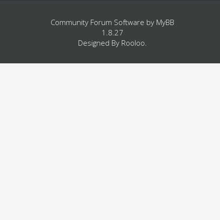
Community Forum Software by
MyBB
1.8.27
Designed By
Rooloo
.