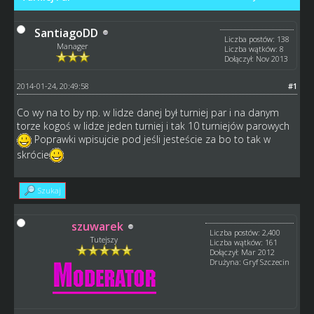
SantiagoDD
Liczba postów: 138
Manager
Liczba wątków: 8
Dołączył: Nov 2013
2014-01-24, 20:49:58
#1
Co wy na to by np. w lidze danej był turniej par i na danym
torze kogoś w lidze jeden turniej i tak 10 turniejów parowych
Poprawki wpisujcie pod jeśli jesteście za bo to tak w
skrócie
Szukaj
szuwarek
Liczba postów: 2,400
Tutejszy
Liczba wątków: 161
Dołączył: Mar 2012
Drużyna: Gryf Szczecin