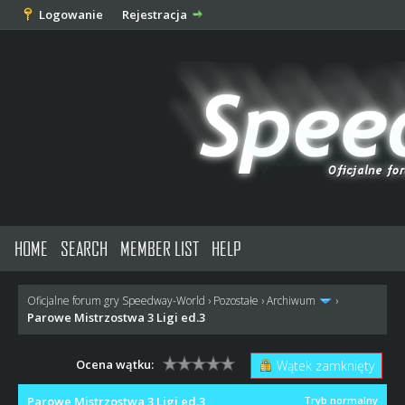
Logowanie
Rejestracja
HOME
SEARCH
MEMBER LIST
HELP
Oficjalne forum gry Speedway-World
›
Pozostałe
›
Archiwum
›
Parowe Mistrzostwa 3 Ligi ed.3
Ocena wątku:
Wątek zamknięty
Parowe Mistrzostwa 3 Ligi ed.3
Tryb normalny