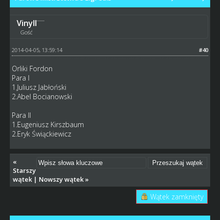
Vinyll
Gość
2014-04-05, 13:59:14
#40
Orliki Fordon
Para I
1.Juliusz Jabłoński
2.Abel Bocianowski
Para II
1.Eugeniusz Kirszbaum
2.Eryk Świąckiewicz
«
Starszy
wątek
|
Nowszy wątek
»
Wątek zamknięty