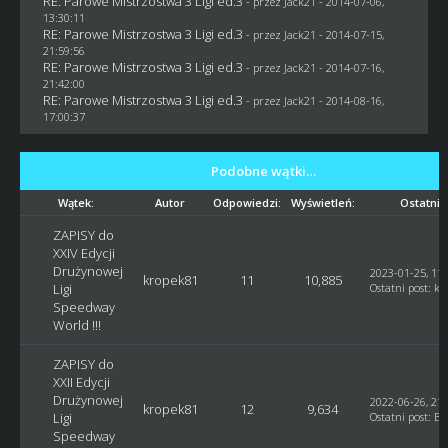
RE: Parowe Mistrzostwa 3 Ligi ed.3
- przez
Jack21
- 2014-07-06,
13:30:11
RE: Parowe Mistrzostwa 3 Ligi ed.3
- przez
Jack21
- 2014-07-15,
21:59:56
RE: Parowe Mistrzostwa 3 Ligi ed.3
- przez
Jack21
- 2014-07-16,
21:42:00
RE: Parowe Mistrzostwa 3 Ligi ed.3
- przez
Jack21
- 2014-08-16,
17:00:37
Podobne wątki…
Wątek:
Autor
Odpowiedzi:
Wyświetleń:
Ostatni 
ZAPISY do
XXIV Edycji
Drużynowej
2023-01-25, 11:
kropek81
11
10,885
Ligi
Ostatni post
:
kr
Speedway
World !!!
ZAPISY do
XXII Edycji
Drużynowej
2022-06-26, 21:
kropek81
12
9,634
Ligi
Ostatni post
:
Bl
Speedway