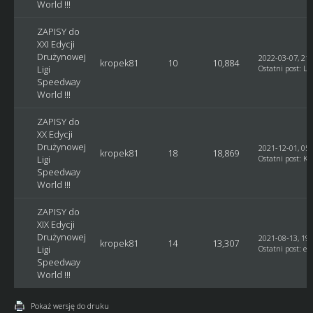
World !!!
ZAPISY do
XXI Edycji
Drużynowej
2022-03-07, 21:
kropek81
10
10,884
Ligi
Ostatni post
:
Lu
Speedway
World !!!
ZAPISY do
XX Edycji
Drużynowej
2021-12-01, 05:
kropek81
18
18,869
Ligi
Ostatni post
:
Ku
Speedway
World !!!
ZAPISY do
XIX Edycji
Drużynowej
2021-08-13, 19:
kropek81
14
13,307
Ligi
Ostatni post
:
et
Speedway
World !!!
Pokaż wersję do druku