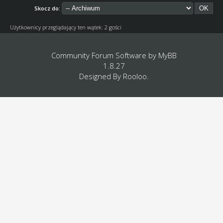
Skocz do:
Użytkownicy przeglądający ten wątek: 2 gości
Community Forum Software by
MyBB
1.8.27
Designed By
Rooloo
.