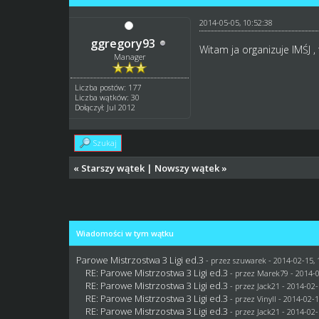
2014-05-05, 10:52:38
ggregory93
Witam ja organizuje IMŚJ 
Manager
Liczba postów: 177
Liczba wątków: 30
Dołączył: Jul 2012
Szukaj
«
Starszy wątek
|
Nowszy wątek
»
Wiadomości w tym wątku
Parowe Mistrzostwa 3 Ligi ed.3
- przez
szuwarek
- 2014-02-15, 
RE: Parowe Mistrzostwa 3 Ligi ed.3
- przez
Marek79
- 2014-0
RE: Parowe Mistrzostwa 3 Ligi ed.3
- przez
Jack21
- 2014-02-
RE: Parowe Mistrzostwa 3 Ligi ed.3
- przez Vinyll - 2014-02-
RE: Parowe Mistrzostwa 3 Ligi ed.3
- przez
Jack21
- 2014-02-