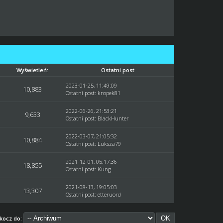
Wyświetleń:
Ostatni post
2023-01-25, 11:49:09
10,883
Ostatni post
:
kropek81
2022-06-26, 21:53:21
9,633
Ostatni post
:
BlackHunter
2022-03-07, 21:05:32
10,884
Ostatni post
:
Luksza79
2021-12-01, 05:17:36
18,855
Ostatni post
:
Kung
2021-08-13, 19:05:03
13,307
Ostatni post
:
etteruord
kocz do: