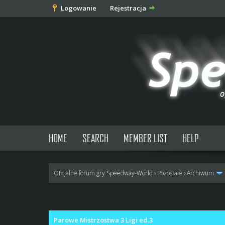
Logowanie
Rejestracja
HOME
SEARCH
MEMBER LIST
HELP
Oficjalne forum gry Speedway-World
›
Pozostałe
›
Archiwum
0 głosów - średnia: 0
1
2
3
4
5
Parowe Mistrzostwa 3 Ligi ed.3