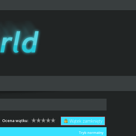
Ocena wątku:
Wątek zamknięty
Tryb normalny