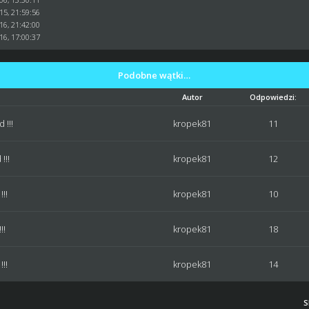
15, 21:59:56
16, 21:42:00
16, 17:00:37
Podobne wątki…
Autor
Odpowiedzi:
 !!!
kropek81
11
!!!
kropek81
12
!!
kropek81
10
!!
kropek81
18
!!
kropek81
14
S