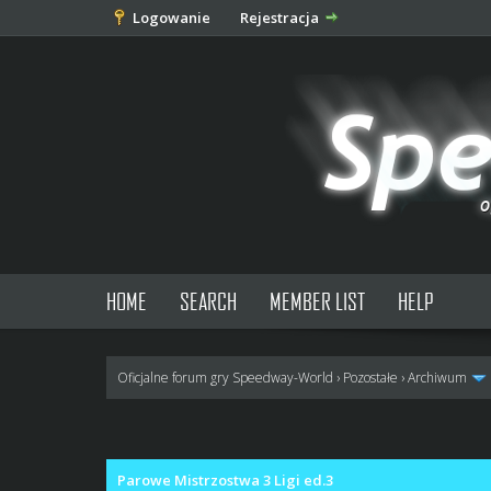
Logowanie
Rejestracja
HOME
SEARCH
MEMBER LIST
HELP
Oficjalne forum gry Speedway-World
›
Pozostałe
›
Archiwum
0 głosów - średnia: 0
1
2
3
4
5
Parowe Mistrzostwa 3 Ligi ed.3