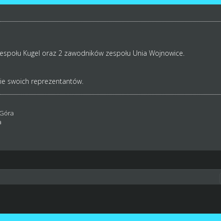
zespołu Kugel oraz 2 zawodników zespołu Unia Wojnowice.
ie swoich reprezentantów.
 Góra
a