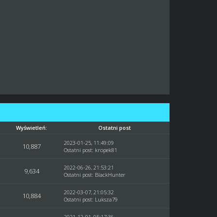
Wyświetleń:
Ostatni post
2023-01-25, 11:49:09
10,887
Ostatni post
:
kropek81
2022-06-26, 21:53:21
9,634
Ostatni post
:
BlackHunter
2022-03-07, 21:05:32
10,884
Ostatni post
:
Luksza79
2021-12-01, 05:17:36