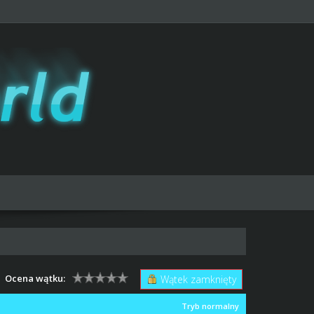
Ocena wątku:
Wątek zamknięty
Tryb normalny