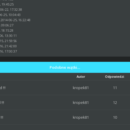
, 19:45:25
06-22, 17:32:38
6-25, 10:04:43
 2014-06-25, 16:22:48
, 09:06:27
, 18:15:28
06, 13:30:11
15, 21:59:56
16, 21:42:00
16, 17:00:37
Podobne wątki…
Autor
Odpowiedzi:
 !!!
kropek81
11
!!!
kropek81
12
!!
kropek81
10