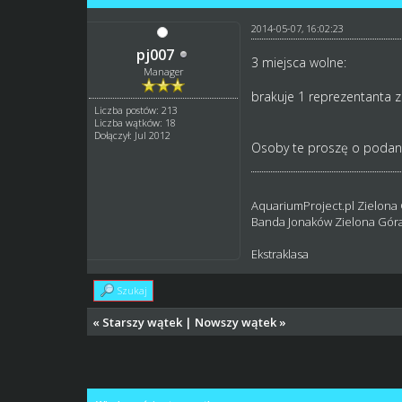
2014-05-07, 16:02:23
pj007
3 miejsca wolne:
Manager
brakuje 1 reprezentanta 
Liczba postów: 213
Liczba wątków: 18
Dołączył: Jul 2012
Osoby te proszę o podan
AquariumProject.pl Zielona
Banda Jonaków Zielona Gór
Ekstraklasa
Szukaj
«
Starszy wątek
|
Nowszy wątek
»