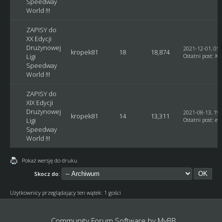
Speedway
World !!!
ZAPISY do
XX Edycji
Drużynowej
2021-12-01, 05:
kropek81
18
18,874
Ligi
Ostatni post
:
Ku
Speedway
World !!!
ZAPISY do
XIX Edycji
Drużynowej
2021-08-13, 19:
kropek81
14
13,311
Ligi
Ostatni post
:
et
Speedway
World !!!
Pokaż wersję do druku
Skocz do:
Użytkownicy przeglądający ten wątek: 1 gości
Community Forum Software by
MyBB