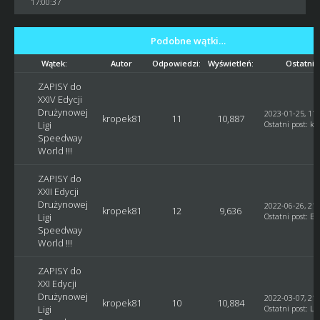
17:00:37
Podobne wątki…
Wątek:
Autor
Odpowiedzi:
Wyświetleń:
Ostatni 
ZAPISY do
XXIV Edycji
Drużynowej
2023-01-25, 11:
kropek81
11
10,887
Ligi
Ostatni post
:
kr
Speedway
World !!!
ZAPISY do
XXII Edycji
Drużynowej
2022-06-26, 21:
kropek81
12
9,636
Ligi
Ostatni post
:
Bl
Speedway
World !!!
ZAPISY do
XXI Edycji
Drużynowej
2022-03-07, 21:
kropek81
10
10,884
Ligi
Ostatni post
:
Lu