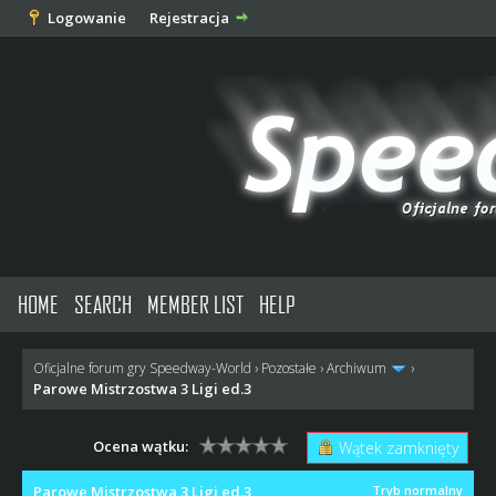
Logowanie
Rejestracja
HOME
SEARCH
MEMBER LIST
HELP
Oficjalne forum gry Speedway-World
›
Pozostałe
›
Archiwum
›
Parowe Mistrzostwa 3 Ligi ed.3
Ocena wątku:
Wątek zamknięty
Parowe Mistrzostwa 3 Ligi ed.3
Tryb normalny