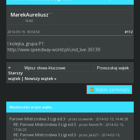
MarekAureliusz
Gość
2014-05-19, 18:04:53
#112
I kolejka, grupa P1:
http://www.speedway-world.pl/i,ind_live-36139
«
Starszy
wątek
|
Nowszy wątek
»
Wątek zamknięty
Wiadomości w tym wątku
Parowe Mistrzostwa 3 Ligi ed.3
- przez
szuwarek
- 2014-02-15, 14:40:28
RE: Parowe Mistrzostwa 3 Ligi ed.3
- przez
Marek79
- 2014-02-15,
17:06:23
RE: Parowe Mistrzostwa 3 Ligi ed.3
- przez
Jack21
- 2014-02-15,
23:26:52