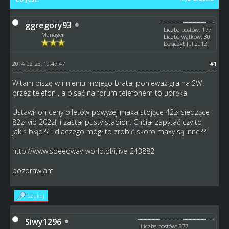
ggregory93
Liczba postów: 177
Manager
Liczba wątków: 30
Dołączył: Jul 2012
2014-02-23, 19:47:47
#1
Witam piszę w imieniu mojego brata, ponieważ gra na SW
przez telefon , a pisać na forum telefonem to udręka.
Ustawił on ceny biletów powyżej maxa stojące 42zł siedzące
82zł vip 202zł, i zastał pusty stadion. Chciał zapytać czy to
jakiś błąd?? i dlaczego mógł to zrobić skoro maxy są inne??
http://www.speedway-world.pl/i,live-243882
pozdrawiam
Szukaj
Siwy1296
Liczba postów: 377