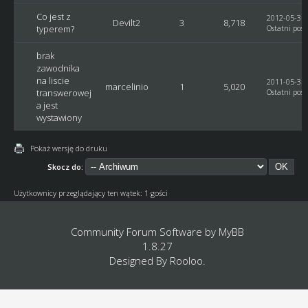
Co jest z
2012-05-31,
Devilt2
3
8,718
typerem?
Ostatni post
brak
zawodnika
na liscie
2011-05-31,
marcelinio
1
5,020
transwerowej
Ostatni post
a jest
wystawiony
Pokaż wersję do druku
Skocz do:
Użytkownicy przeglądający ten wątek: 1 gości
Community Forum Software by
MyBB
1.8.27
Designed By
Rooloo
.