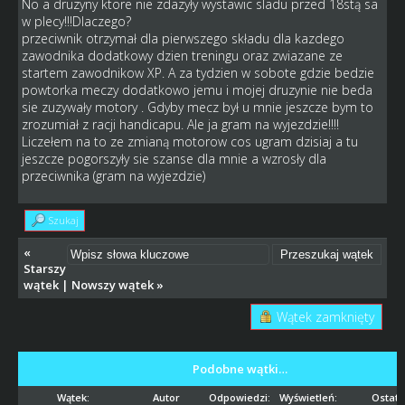
No a druzyny ktore nie zdazyły wystawic sladu przed 18stą sa
w plecy!!!Dlaczego?
przeciwnik otrzymał dla pierwszego składu dla kazdego
zawodnika dodatkowy dzien treningu oraz zwiazane ze
startem zawodnikow XP. A za tydzien w sobote gdzie bedzie
powtorka meczy dodatkowo jemu i mojej druzynie nie beda
sie zuzywały motory . Gdyby mecz był u mnie jeszcze bym to
zrozumiał z racji handicapu. Ale ja gram na wyjezdzie!!!!
Liczełem na to ze zmianą motorow cos ugram dzisiaj a tu
jeszcze pogorszyły sie szanse dla mnie a wzrosły dla
przeciwnika (gram na wyjezdzie)
Szukaj
«
Starszy
wątek
|
Nowszy wątek
»
Wątek zamknięty
Podobne wątki…
Wątek:
Autor
Odpowiedzi:
Wyświetleń:
Ostatn