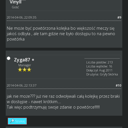
Vinyll
Gość
2014-04-06, 22:09:35
#9
Nie może być powtórzona kolejka bo większość meczy się
jakoś odbyła , ale tam gdzie nie było dostępu to na pewno
powtórka
Zyga87
Liczba postów: 213
Manager
Liczba wątków: 16
Dołączył: Aug 2011
Drużyna: Gryfy Skórka
2014-04-06, 22:13:37
#10
jak nie może??? już nie raz odwoływali całą kolejkę przez braki
w dostępie - nawet krótkim....
Tak więc podtrzymuję swoje zdanie o powtórce!!!!!!
Szukaj