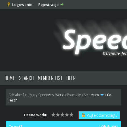
Logowanie
Rejestracja
HOME
SEARCH
MEMBER LIST
HELP
Co
Oficjalne forum gry Speedway-World
›
Pozostałe
›
Archiwum
›
jest?
Ocena wątku:
Wątek zamknięty
Co jest?
Tryb drzewa