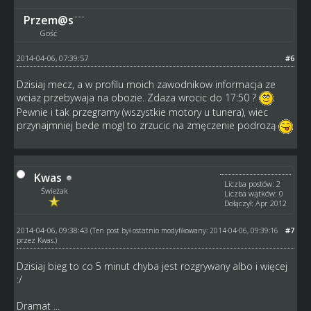
Przem@s
Gość
2014-04-06, 07:39:57
#6
Dzisiaj mecz, a w profilu moich zawodnikow informacja ze
wciaz przebywaja na obozie. Zdaza wrocic do 17:50 ?
Pewnie i tak przegramy (wszystkie motory u tunera), wiec
przynajmniej bede mogl to zrzucic na zmęczenie podrozą
Kwas
Liczba postów: 2
Świeżak
Liczba wątków: 0
Dołączył: Apr 2012
2014-04-06, 09:38:43
#7
(Ten post był ostatnio modyfikowany: 2014-04-06, 09:39:16
przez
Kwas
.)
Dzisiaj bieg to co 5 minut chyba jest rozgrywany albo i więcej
:/
Dramat ...