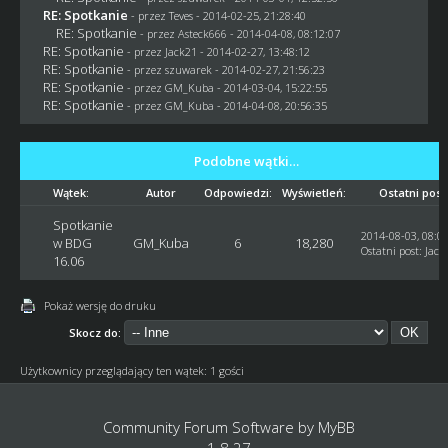
RE: Spotkanie
- przez
Teves
- 2014-02-25, 21:28:40
RE: Spotkanie
- przez Asteck666 - 2014-04-08, 08:12:07
RE: Spotkanie
- przez
Jack21
- 2014-02-27, 13:48:12
RE: Spotkanie
- przez
szuwarek
- 2014-02-27, 21:56:23
RE: Spotkanie
- przez
GM_Kuba
- 2014-03-04, 15:22:55
RE: Spotkanie
- przez
GM_Kuba
- 2014-04-08, 20:56:35
Podobne wątki…
Wątek:
Autor
Odpowiedzi:
Wyświetleń:
Ostatni post
Spotkanie
2014-08-03, 08:0
w BDG
GM_Kuba
6
18,280
Ostatni post
:
Jack
16.06
Pokaż wersję do druku
Skocz do:
Użytkownicy przeglądający ten wątek: 1 gości
Community Forum Software by
MyBB