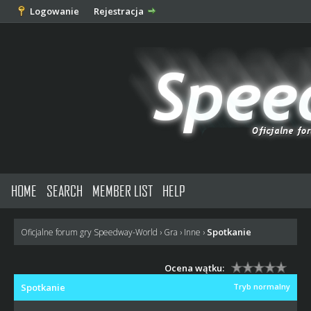
Logowanie
Rejestracja
HOME
SEARCH
MEMBER LIST
HELP
Spotkanie
Oficjalne forum gry Speedway-World
›
Gra
›
Inne
›
Ocena wątku:
Spotkanie
Tryb normalny