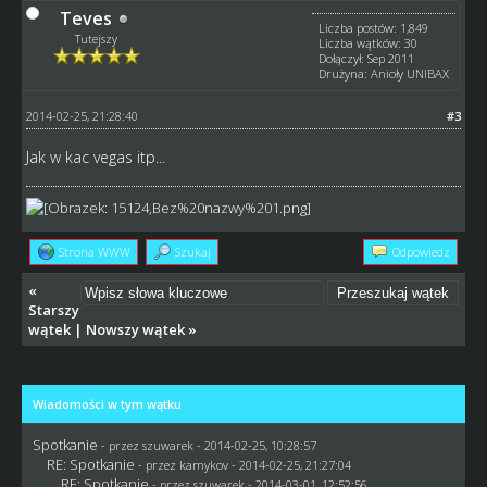
Teves
Liczba postów: 1,849
Tutejszy
Liczba wątków: 30
Dołączył: Sep 2011
Drużyna: Anioły UNIBAX
2014-02-25, 21:28:40
#3
Jak w kac vegas itp...
Strona WWW
Szukaj
Odpowiedz
«
Starszy
wątek
|
Nowszy wątek
»
Wiadomości w tym wątku
Spotkanie
- przez
szuwarek
- 2014-02-25, 10:28:57
RE: Spotkanie
- przez
kamykov
- 2014-02-25, 21:27:04
RE: Spotkanie
- przez
szuwarek
- 2014-03-01, 12:52:56