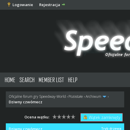
Logowanie
Rejestracja
HOME
SEARCH
MEMBER LIST
HELP
Oficjalne forum gry Speedway-World
›
Pozostałe
›
Archiwum
›
Dziwny czwómecz
Ocena wątku:
Wątek zamknięty
Dziwny czwómecz
Tryb drzewa