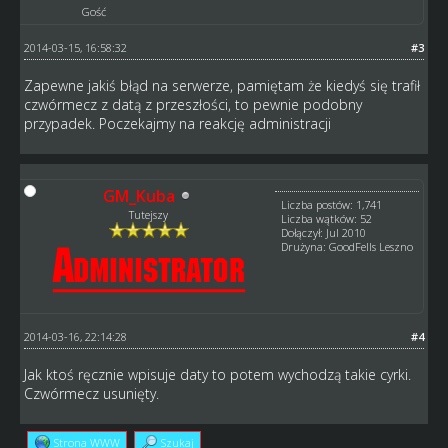
Gość
2014-03-15, 16:58:32
#3
Zapewne jakiś błąd na serwerze, pamiętam że kiedyś się trafił
czwórmecz z datą z przeszłości, to pewnie podobny
przypadek. Poczekajmy na reakcję administracji
GM_Kuba
Liczba postów: 1,741
Tutejszy
Liczba wątków: 52
Dołączył: Jul 2010
Drużyna: GoodFells Leszno
2014-03-16, 22:14:28
#4
Jak ktoś ręcznie wpisuje daty to potem wychodzą takie cyrki.
Czwórmecz usunięty.
Strona WWW
Szukaj