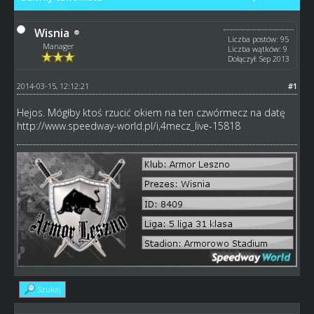
Wisnia
Liczba postów: 95
Manager
Liczba wątków: 9
Dołączył: Sep 2013
2014-03-15, 12:12:21
#1
Hejos. Mógłby ktoś rzucić okiem na ten czwórmecz na datę
http://www.speedway-world.pl/i,4mecz_live-15818
Szukaj