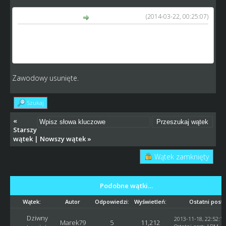
(2014-03-22, 00:25:07)
Zyga87 napisał(a):
http://www.speedway-world.pl/i,ind_live-33731
Dziwne zawody indywidualne - data zawodów. Do
usunięcia
Zawodowy usunięte.
Szukaj
«
Starszy
wątek
|
Nowszy wątek
»
Wątek zamknięty
Podobne wątki…
Wątek:
Autor
Odpowiedzi:
Wyświetleń:
Ostatni post
Dziwny
2013-11-18, 22:52:18
Marek79
5
11,212