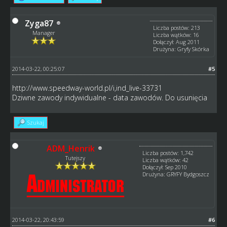
Zyga87
Liczba postów: 213
Manager
Liczba wątków: 16
Dołączył: Aug 2011
Drużyna: Gryfy Skórka
2014-03-22, 00:25:07
#5
http://www.speedway-world.pl/i,ind_live-33731
Dziwne zawody indywidualne - data zawodów. Do usunięcia
Szukaj
ADM_Henrik
Liczba postów: 1,742
Tutejszy
Liczba wątków: 42
Dołączył: Sep 2010
Drużyna: GRYFY Bydgoszcz
2014-03-22, 20:43:59
#6