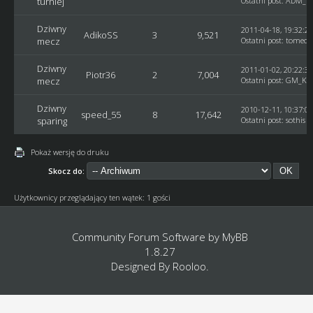
turniej
Ostatni post
:
ADM_He
Dziwny
2011-04-18, 19:32:20
AdikoSS
3
9,521
mecz
Ostatni post
:
tomeck
Dziwny
2011-01-02, 20:22:32
Piotr36
2
7,004
mecz
Ostatni post
:
GM_Ku
Dziwny
2010-12-11, 10:37:03
speed_55
8
17,642
sparing
Ostatni post
:
sothis
Pokaż wersję do druku
Skocz do:
Użytkownicy przeglądający ten wątek: 1 gości
Community Forum Software by
MyBB
1.8.27
Designed By
Rooloo
.